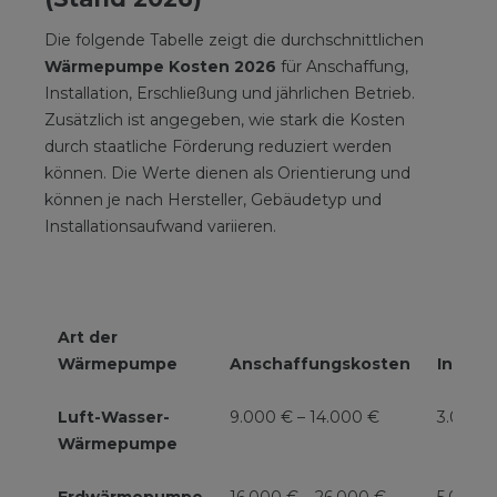
Die folgende Tabelle zeigt die durchschnittlichen
Wärmepumpe Kosten 2026
für Anschaffung,
Installation, Erschließung und jährlichen Betrieb.
Zusätzlich ist angegeben, wie stark die Kosten
durch staatliche Förderung reduziert werden
können. Die Werte dienen als Orientierung und
können je nach Hersteller, Gebäudetyp und
Installationsaufwand variieren.
Art der
Wärmepumpe
Anschaffungskosten
Instal
Luft-Wasser-
9.000 € – 14.000 €
3.000 €
Wärmepumpe
Erdwärmepumpe
16.000 € – 26.000 €
5.000 €