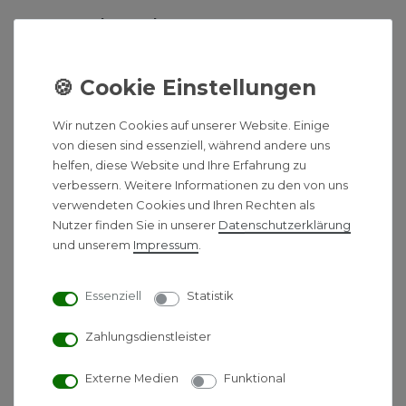
Gesamtkosten brutto
14.000 €
Mögliche Förderung (50 %)
– 7.000
€
Wir nutzen Cookies auf unserer Website. Einige
Effektive Kosten nach
7.000 €
von diesen sind essenziell, während andere uns
Förderung
helfen, diese Website und Ihre Erfahrung zu
verbessern. Weitere Informationen zu den von uns
Kostenbeispiel Luft-Wasser-Wärmepumpe 120
verwendeten Cookies und Ihren Rechten als
m² Haus
Nutzer finden Sie in unserer
Daten­schutz­erklärung
und unserem
Impressum
.
Damit zeigt sich: Eine Wärmepumpe ist 2026
deutlich günstiger, wenn Fördermittel genutzt und
Essenziell
Statistik
Stromkosten durch Eigenstrom aus einer
Photovoltaikanlage
gesenkt werden.
Zahlungsdienstleister
Wärmepumpe-Förderung: So
Externe Medien
Funktional
senken Sie Ihre Kosten um bis