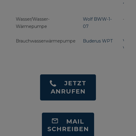
7800
Wasser/Wasser-
Wolf BWW-1-
-
Wärmepumpe
07
Brauchwasserwärmepumpe
Buderus WPT
Viess
Vitoca
JETZT
ANRUFEN
MAIL
SCHREIBEN