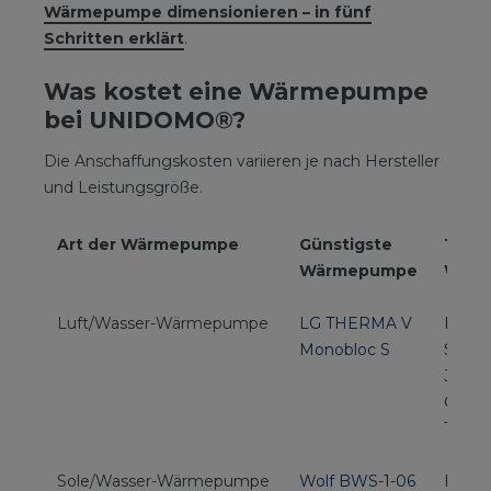
Wärmepumpe dimensionieren – in fünf
Schritten erklärt
.
Was kostet eine Wärmepumpe
bei UNIDOMO®?
Die Anschaffungskosten variieren je nach Hersteller
und Leistungsgröße.
Art der Wärmepumpe
Günstigste
Teue
Wärmepumpe
Wär
Luft/Wasser-Wärmepumpe
LG THERMA V
Bosc
Monobloc S
Syste
JUPA 
CS70
T
Sole/Wasser-Wärmepumpe
Wolf BWS-1-06
Bosch