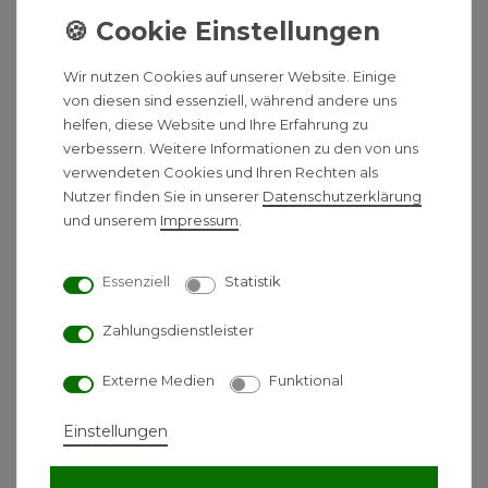
Effizienz
Heizlast nach DIN EN 12831
berechnen
lassen
Wir nutzen Cookies auf unserer Website. Einige
Heizkurve
korrekt einstellen (möglichst flach)
von diesen sind essenziell, während andere uns
helfen, diese Website und Ihre Erfahrung zu
Hydraulik
optimieren (Abgleich, Durchfluss,
verbessern. Weitere Informationen zu den von uns
Pumpen)
verwendeten Cookies und Ihren Rechten als
Vorlauftemperaturen
testen und
Nutzer finden Sie in unserer
Daten­schutz­erklärung
schrittweise reduzieren
und unserem
Impressum
.
Regelung
passend einstellen (weniger
Nachregeln, konstant fahren)
Essenziell
Statistik
Mehr zu Kosten und Wirtschaftlichkeit finden Sie
hier:
Wärmepumpe Kosten – Überblick
Zahlungsdienstleister
Externe Medien
Funktional
Einstellungen