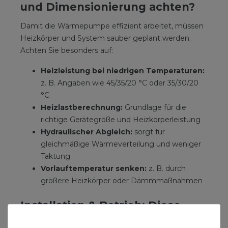
und Dimensionierung achten?
Damit die Wärmepumpe effizient arbeitet, müssen
Heizkörper und System sauber geplant werden.
Achten Sie besonders auf:
Heizleistung bei niedrigen Temperaturen:
z. B. Angaben wie 45/35/20 °C oder 35/30/20
°C
Heizlastberechnung:
Grundlage für die
richtige Gerätegröße und Heizkörperleistung
Hydraulischer Abgleich:
sorgt für
gleichmäßige Wärmeverteilung und weniger
Taktung
Vorlauftemperatur senken:
z. B. durch
größere Heizkörper oder Dämmmaßnahmen
Installation & Betrieb: Diese
Punkte entscheiden über