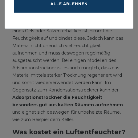
einem
Adsorptionstrockner
entfeuchten. Der
ALLE ABLEHNEN
Adsorptionstrockner arbeitet mit einem Material,
das Feuchtigkeit aus der Luft bindet. Das
hygroskopische Material, welches meistens in Form
eines Gels oder Salzen erhältlich ist, nimmt die
Feuchtigkeit auf und bindet diese. Jedoch kann das
Material nicht unendlich viel Feuchtigkeit
aufnehmen und muss deswegen regelmäßig
ausgetauscht werden. Bei einigen Modellen des
Adsorptionstrockner ist es auch möglich, dass das
Material mittels starker Trocknung regeneriert wird
und somit wiederverwendet werden kann. Im
Gegensatz zum Kondensationstrockner kann der
Adsorptionstrockner die Feuchtigkeit
besonders gut aus kalten Räumen aufnehmen
und eignet sich deswegen für unbeheizte Räume,
wie zum Beispiel dem Keller.
Was kostet ein Luftentfeuchter?