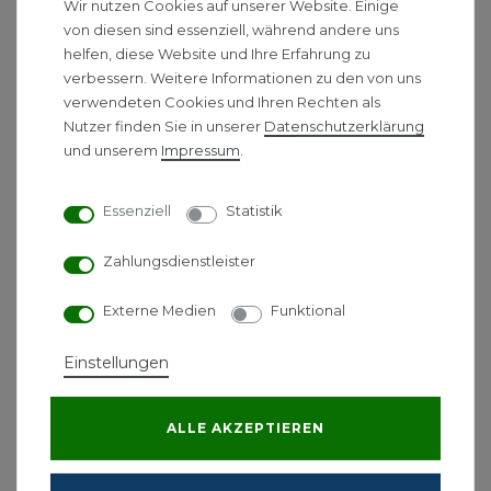
Wir nutzen Cookies auf unserer Website. Einige
Kondensationstrockner nutzt die warme Luft in
von diesen sind essenziell, während andere uns
einem Raum und kühlt diese runter. Die kalte Luft
helfen, diese Website und Ihre Erfahrung zu
hat eine geringere Wasserspeicherkapazität und
verbessern. Weitere Informationen zu den von uns
gibt die Feuchtigkeit dadurch ab. Das überschüssige
verwendeten Cookies und Ihren Rechten als
Wasser kondensiert im Luftentfeuchter und
Nutzer finden Sie in unserer
Daten­schutz­erklärung
verbleibt dort. Im nächsten Schritt erwärmt der
und unserem
Impressum
.
Luftentfeuchter die herunter gekühlte,
entfeuchtete Luft auf Raumtemperatur und gibt
Essenziell
Statistik
diese wieder in den Raum ab.
Zahlungsdienstleister
Umso wärmer ein Raum ist, desto besser
funktioniert der Kondensationstrockner, da warme
Externe Medien
Funktional
Luft für die Kondensation benötigt wird. Aus diesem
Grund empfehlen wir den
Einsatz von
Einstellungen
Kondensationstrockner in Räumlichkeiten die
beheizt werden
, wie zum Beispiel dem Wohn-
oder Schlafzimmer.
ALLE AKZEPTIEREN
Zum anderen können Sie Ihre Räumlichkeiten mit