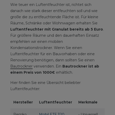
Wie teuer ein Luftentfeuchter ist, richtet sich
danach wie stark dieser entfeuchten soll und wie
große die zu entfeuchtende Fläche ist. Für kleine
Räume, Schränke oder Wohnwagen erhalten Sie
Luftentfeuchter mit Granulat bereits ab 5 Euro
.
Für größere Räume und den dauerhaften Einsatz
empfehlen wir einen mobilen
Kondensationstrockner. Wenn Sie einen
Luftentfeuchter für ein Bauvorhaben oder eine
Renovierung benötigen, dann sollten Sie einen
Bautrockner
verwenden. Ein
Bautrockner ist ab
einem Preis von 1000€
erhältlich.
Hier finden Sie eine Übersicht beliebter
Luftentfeuchter:
Hersteller
Luftentfeuchter
Merkmale
P
Remko
Mobil ETF 320
- Universell
3