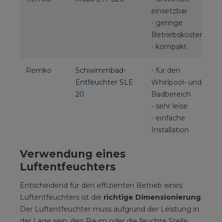
einsetzbar
€
- geringe
Betriebskosten
- kompakt
Remko
Schwimmbad-
- für den
1
Entfeuchter SLE
Whirlpool- und
€
20
Badbereich
- sehr leise
- einfache
Installation
Verwendung eines
Luftentfeuchters
Entscheidend für den effizienten Betrieb eines
Luftentfeuchters ist die
richtige Dimensionierung
.
Der Luftentfeuchter muss aufgrund der Leistung in
der Lage sein, den Raum oder die feuchte Stelle