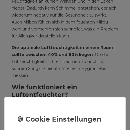
Feuchtigkeit an kühlen Wänden und in den Ecken
nieder. Dadurch kann Schimmel entstehen, der sich
wiederum negativ auf die Gesundheit auswirkt.
Auch Milben fühlen sich in dem feuchten Milieu
wohl und vermehren sich schneller, was ein Problem
für Allergiker darstellen kann.
Die optimale Luftfeuchtigkeit in einem Raum
sollte zwischen 40% und 60% liegen
. Ob die
Luftfeuchtigkeit in Ihren Räumen zu hoch ist,
können Sie ganz leicht mit einem Hygrometer
messen.
Wie funktioniert ein
Luftentfeuchter?
Luftentfeuchter sind in zwei verschiedenen
Funktionsweisen erhältlich. Zum einen gibt es
Kondensationstrockner
, die die Feuchtigkeit in
einem Raum mittels Kondensation entfernen. Der