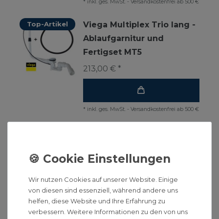
*
inkl. ges. MwSt.
-
Versandkostenfrei ab 500 €
Top-Artikel
Viega Multiplex Trio lang -
Ablaufgarnitur und
Fertigset MT5
213,00 € *
*
inkl. ges. MwSt.
-
Versandkostenfrei ab 500 €
Hansgrohe Ein- Ab- und
Überlaufgarnitur Exafill S
Grundset für
Sonderwannen
Wir nutzen Cookies auf unserer Website. Einige
162,90 € *
von diesen sind essenziell, während andere uns
helfen, diese Website und Ihre Erfahrung zu
verbessern. Weitere Informationen zu den von uns