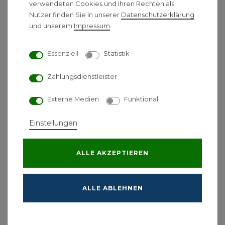
verwendeten Cookies und Ihren Rechten als
*
inkl. ges. MwSt.
-
Versandkostenfrei ab 500 €
Nutzer finden Sie in unserer
Daten­schutz­erklärung
und unserem
Impressum
.
Sanit Raumsparsiphon /
Raumschaffer für
Essenziell
Statistik
Waschtisch
Zahlungsdienstleister
Raumsparabgang D=32mm
Siphon
Externe Medien
Funktional
11,00 € *
Einstellungen
*
inkl. ges. MwSt.
-
Versandkostenfrei ab 500 €
ALLE AKZEPTIEREN
Avenarius Ablaufventil /
Schaftventil eckig DN 32
ALLE ABLEHNEN
50,00 € *