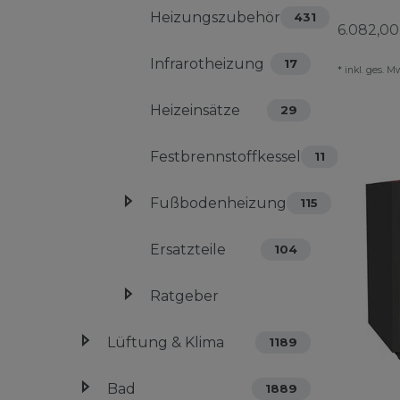
Heizungszubehör
431
6.082,00
Infrarotheizung
17
*
inkl. ges. M
Heizeinsätze
29
Festbrennstoffkessel
11
Fußbodenheizung
115
Ersatzteile
104
Ratgeber
Lüftung & Klima
1189
Bad
1889