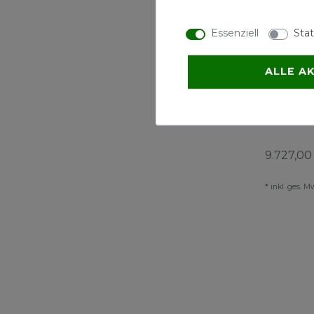
Essenziell
Stat
ALLE A
Fröling 
kW mit 
Rückla
9.727,00
*
inkl. ges. M