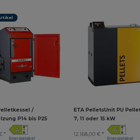
rtikel
elletkessel /
ETA PelletsUnit PU Pelle
eizung P14 bis P25
7, 11 oder 15 kW
€ *
12.168,00 € *
Energielabel
Energielabel