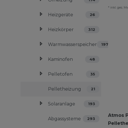
*
inkl. ges. M
Heizgeräte
26
Heizkörper
312
Warmwasserspeicher
197
Kaminofen
48
Pelletofen
35
Pelletheizung
21
Solaranlage
193
Atmos P
Abgassysteme
293
Pelleth