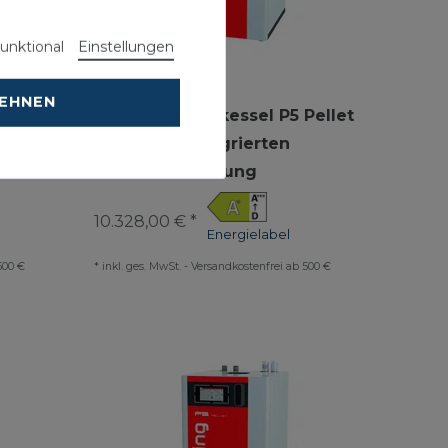
unktional
Einstellungen
LEHNEN
Pellet 15
Fröling Pelletskessel P5 Pellet
18 kW mit integrierten
Rücklaufanhebung
10.328,00 € *
Energielabel
500 €
*
inkl. ges. MwSt.
-
Versandkostenfrei ab 500 €