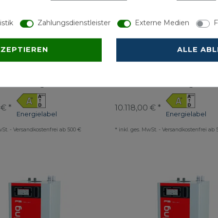
istik
Zahlungsdienstleister
Externe Medien
F
KZEPTIEREN
ALLE AB
Pelletskessel P5 Pellet 12
Fröling Pelletskessel P5 
integrierten
kW mit integrierten
ufanhebung
Rücklaufanhebung
 € *
10.118,00 € *
Energielabel
Energielabel
wSt.
-
Versandkostenfrei ab 500 €
*
inkl. ges. MwSt.
-
Versandkostenfrei ab 