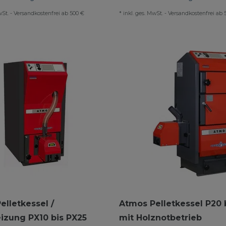
wSt.
-
Versandkostenfrei ab 500 €
*
inkl. ges. MwSt.
-
Versandkostenfrei ab 
elletkessel /
Atmos Pelletkessel P20 
eizung PX10 bis PX25
mit Holznotbetrieb