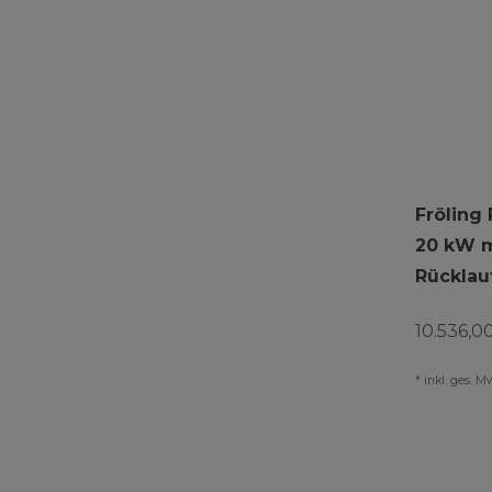
Fröling 
20 kW m
Rückla
10.536,00
*
inkl. ges. M