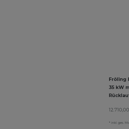
Fröling 
35 kW m
Rückla
12.710,00
*
inkl. ges. M