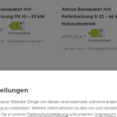
asispaket mit
Atmos Basispaket mit
eizung PX 10 – 25 kW
Pelletheizung P 22 - 45
Holznotbetrieb
€ *
Energielabel
6.975,00 € *
Energielabel
wSt.
-
Versandkostenfrei ab 500 €
*
inkl. ges. MwSt.
-
Versandkostenfrei ab 
serer Website. Einige von diesen sind essenziell, während andere
ng zu verbessern. Weitere Informationen zu den von uns verwe
 Sie in unserer
Daten­schutz­erklärung
und unserem
Impressum
.