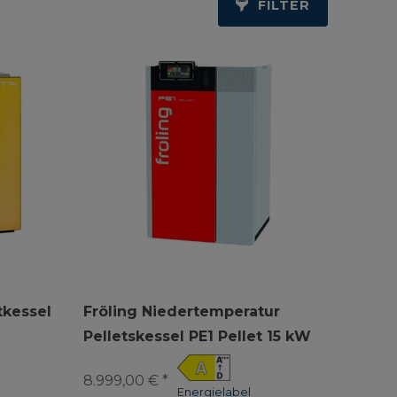
FILTER
tkessel
Fröling Niedertemperatur
Pelletskessel PE1 Pellet 15 kW
8.999,00 € *
Energielabel