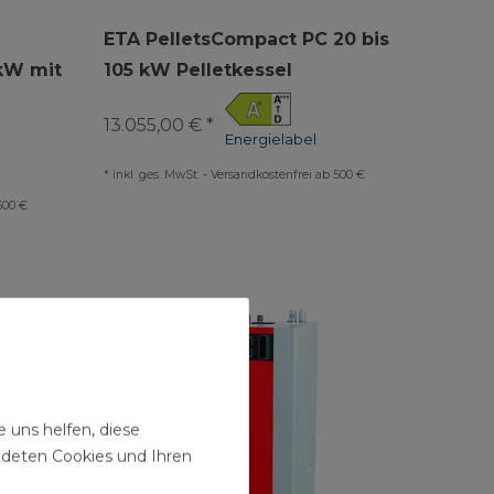
ETA PelletsCompact PC 20 bis
 kW mit
105 kW Pelletkessel
13.055,00 € *
Energielabel
*
inkl. ges. MwSt.
-
Versandkostenfrei ab 500 €
500 €
 uns helfen, diese
ndeten Cookies und Ihren