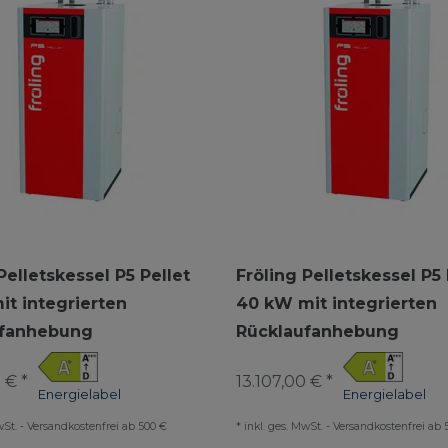
Pelletskessel P5 Pellet
Fröling Pelletskessel P5 
it integrierten
40 kW mit integrierten
ufanhebung
Rücklaufanhebung
 € *
13.107,00 € *
Energielabel
Energielabel
wSt.
-
Versandkostenfrei ab 500 €
*
inkl. ges. MwSt.
-
Versandkostenfrei ab 