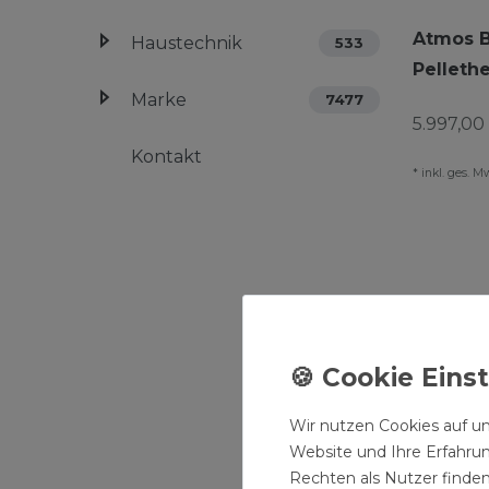
Atmos B
Haustechnik
533
Pelleth
Marke
7477
5.997,00 
Kontakt
*
inkl. ges. M
Wir nutzen Cookies auf un
Website und Ihre Erfahru
Rechten als Nutzer finden