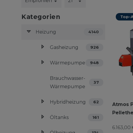
Kategorien
Top-A
Heizung
4140
Gasheizung
926
Wärmepumpe
948
Brauchwasser-
37
Wärmepumpe
Hybridheizung
62
Atmos P
Pelleth
Öltanks
161
6.163,00 
Ölheizung
174