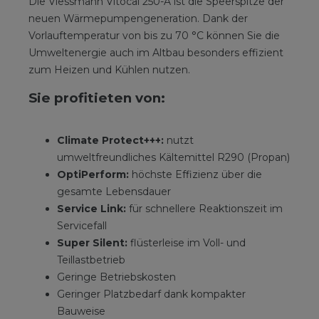
Die Viessmann Vitocal 250-A ist die Speerspitze der
neuen Wärmepumpengeneration. Dank der
Vorlauftemperatur von bis zu 70 °C können Sie die
Umweltenergie auch im Altbau besonders effizient
zum Heizen und Kühlen nutzen.
Sie profitieten von:
Climate Protect+++:
nutzt
umweltfreundliches Kältemittel R290 (Propan)
OptiPerform:
höchste Effizienz über die
gesamte Lebensdauer
Service Link:
für schnellere Reaktionszeit im
Servicefall
Super Silent:
flüsterleise im Voll- und
Teillastbetrieb
Geringe Betriebskosten
Geringer Platzbedarf dank kompakter
Bauweise