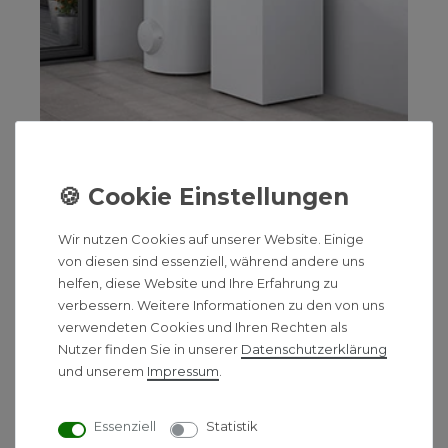
Viessmann bietet Ihnen ebenfalls die Möglichkeit,
mit einer Sole-/Wasser-Wärmepumpe das
Wir nutzen Cookies auf unserer Website. Einige
Grundwasser als Energiequelle zu nutzen. So wird je
von diesen sind essenziell, während andere uns
nach Bauvorhaben und Gebäudegröße jeder
helfen, diese Website und Ihre Erfahrung zu
Leistungsbereich abgedeckt. Wärmepumpen
verbessern. Weitere Informationen zu den von uns
arbeiten unabhängig von fossilen Brennstoffen und
verwendeten Cookies und Ihren Rechten als
tragen einen aktiven Beitrag zur Reduzierung des
Nutzer finden Sie in unserer
Daten­schutz­erklärung
CO₂-Ausstoßes und zum Klimaschutz bei. Darum
und unserem
Impressum
.
fördert der Staat die Investition in eine
Wärmepumpe auch mit attraktiven Programmen.
Essenziell
Statistik