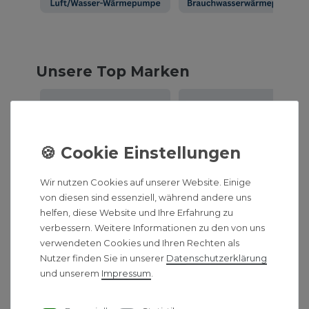
Unsere Top Marken
Wir nutzen Cookies auf unserer Website. Einige
von diesen sind essenziell, während andere uns
Traumbad gestalten – mit
helfen, diese Website und Ihre Erfahrung zu
hochwertigen Sanitärprodukten
verbessern. Weitere Informationen zu den von uns
verwendeten Cookies und Ihren Rechten als
Planen Sie Ihr neues Badezimmer? Entdecken Sie
Nutzer finden Sie in unserer
Daten­schutz­erklärung
stilvolle
Waschtische, Duschen, Badewannen
und unserem
Impressum
.
und moderne Armaturen von führenden Marken wie
Duravit, Hansgrohe und Villeroy & Boch.