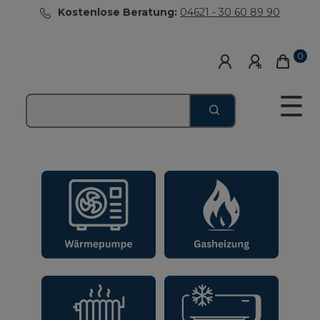
Kostenlose Beratung:
04621 - 30 60 89 90
0
☰