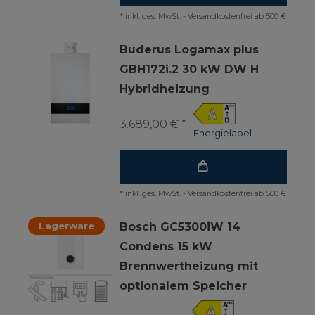
*
inkl. ges. MwSt.
-
Versandkostenfrei ab 500 €
Buderus Logamax plus
GBH172i.2 30 kW DW H
Hybridheizung
3.689,00 € *
Energielabel
*
inkl. ges. MwSt.
-
Versandkostenfrei ab 500 €
Lagerware
Bosch GC5300iW 14
Condens 15 kW
Brennwertheizung mit
optionalem Speicher