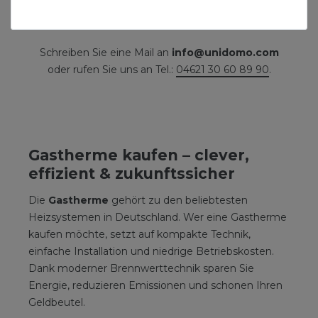
Gewünschten Artikel nicht gefunden? Wir
helfen gerne!
Schreiben Sie eine Mail an
info@unidomo.com
oder rufen Sie uns an Tel.:
04621 30 60 89 90
.
Gastherme kaufen – clever,
effizient & zukunftssicher
Die
Gastherme
gehört zu den beliebtesten
Heizsystemen in Deutschland. Wer eine Gastherme
kaufen möchte, setzt auf kompakte Technik,
einfache Installation und niedrige Betriebskosten.
Dank moderner Brennwerttechnik sparen Sie
Energie, reduzieren Emissionen und schonen Ihren
Geldbeutel.