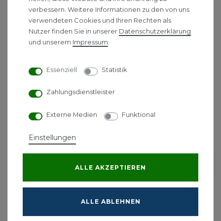
verbessern. Weitere Informationen zu den von uns
verwendeten Cookies und Ihren Rechten als
Nutzer finden Sie in unserer
Daten­schutz­erklärung
*
inkl. ges. MwSt.
-
Versandkostenfrei ab 500 €
und unserem
Impressum
.
Lagerware
Wolf CGB-2-20
Essenziell
Statistik
ComfortLine Gas-
Brennwerttherme
Zahlungsdienstleister
1.949,00 € *
Externe Medien
Funktional
Energielabel
Einstellungen
*
inkl. ges. MwSt.
-
Versandkostenfrei ab 500 €
ALLE AKZEPTIEREN
1
2
3
ALLE ABLEHNEN