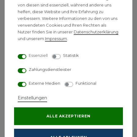
von diesen sind essenziell, während andere uns
Ø für
helfen, diese Website und Ihre Erfahrung zu
Wohnungslüftungssystem
verbessern. Weitere Informationen zu den von uns
e
verwendeten Cookies und Ihren Rechten als
Nutzer finden Sie in unserer
Daten­schutz­erklärung
13,00 € *
und unserem
Impressum
.
Essenziell
Statistik
*
inkl. ges. MwSt.
-
Versandkostenfrei ab 500 €
Zahlungsdienstleister
Pluggit APFF
Feuchtefühler für
Externe Medien
Funktional
Wohnraumlüftungsgeräte
Einstellungen
AP190/310/460
139,00 € *
ALLE AKZEPTIEREN
*
inkl. ges. MwSt.
-
Versandkostenfrei ab 500 €