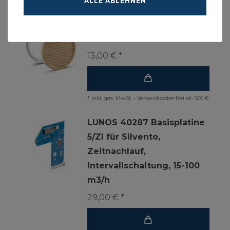
ALLE ABLEHNEN
Lunos Außengitter
besandet 1/BE 180
13,00 € *
*
inkl. ges. MwSt.
-
Versandkostenfrei ab 500 €
LUNOS 40287 Basisplatine
5/ZI für Silvento,
Zeitnachlauf,
Intervallschaltung, 15-100
m3/h
29,00 € *