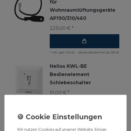
für
Wohnraumlüftungsgeräte
AP190/310/460
229,00 € *
*
inkl. ges. MwSt.
-
Versandkostenfrei ab 500 €
Helios KWL-BE
Bedienelement
Schiebeschalter
91,00 € *
*
inkl. ges. MwSt.
-
Versandkostenfrei ab 500 €
Wir nutzen Cookies auf unserer Website. Einige
Lunos Außengitter 1/AZ 180