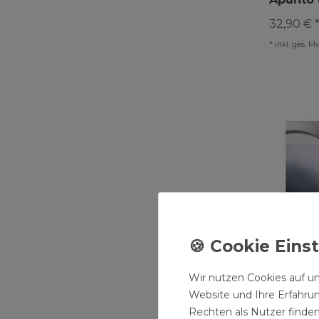
32,90 € 
*
inkl. ges. M
Wir nutzen Cookies auf un
Website und Ihre Erfahru
Rechten als Nutzer finden
HSK Ant