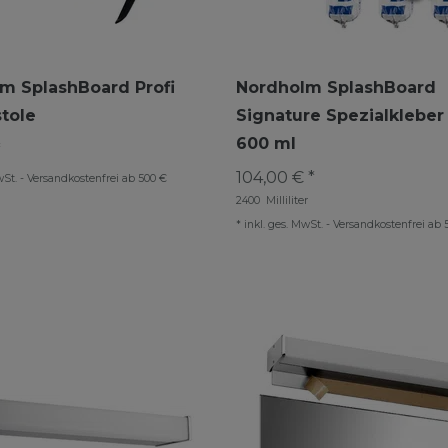
m SplashBoard Profi
Nordholm SplashBoard
stole
Signature Spezialkleber 
600 ml
*
104,00 € *
wSt.
-
Versandkostenfrei ab 500 €
2400
Milliliter
*
inkl. ges. MwSt.
-
Versandkostenfrei ab 