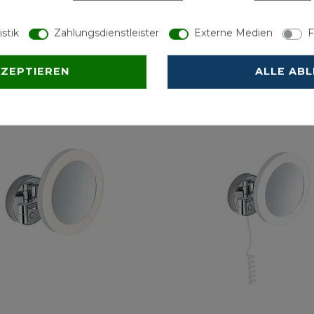
htung für Duschwannen
Kosmetikspiegel chrom
istik
Zahlungsdienstleister
Externe Medien
F
*
208,90 € *
wSt.
-
Versandkostenfrei ab 500 €
*
inkl. ges. MwSt.
-
Versandkostenfrei ab 
KZEPTIEREN
ALLE AB