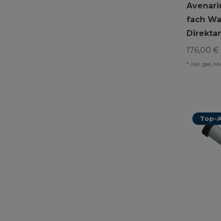
Avenari
fach Wa
Direkta
176,00 € 
*
inkl. ges. M
Top-A