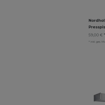
Nordhol
Presspi
59,00 € 
*
inkl. ges. M