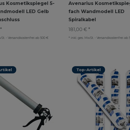
us Kosmetikspiegel 5-
Avenarius Kosmetikspieg
ndmodell LED Gelb
fach Wandmodell LED
nschluss
Spiralkabel
*
181,00 € *
wSt.
-
Versandkostenfrei ab 500 €
*
inkl. ges. MwSt.
-
Versandkostenfrei ab 
rtikel
Top-Artikel