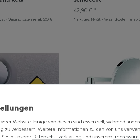
*
42,90 € *
wSt.
-
Versandkostenfrei ab 500 €
*
inkl. ges. MwSt.
-
Versandkostenfrei ab 
serer Website. Einige von diesen sind essenziell, während andere
ng zu verbessern. Weitere Informationen zu den von uns verwe
 Sie in unserer
Daten­schutz­erklärung
und unserem
Impressum
.
iSlip Anti Rutsch
Grohe Selection