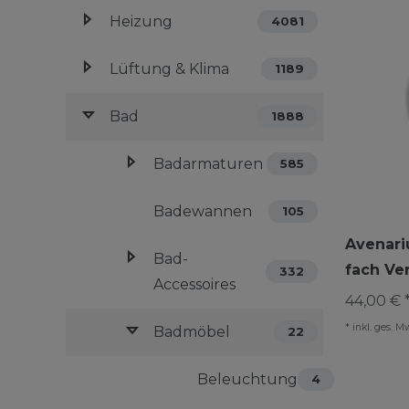
Heizung
4081
Lüftung & Klima
1189
Bad
1888
Badarmaturen
585
Badewannen
105
Avenari
Bad-
fach Ve
332
Accessoires
44,00 € 
*
inkl. ges. M
Badmöbel
22
Beleuchtung
4