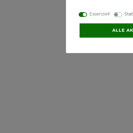
Beschic
Essenziell
Stat
79,90 € 
*
inkl. ges. M
ALLE A