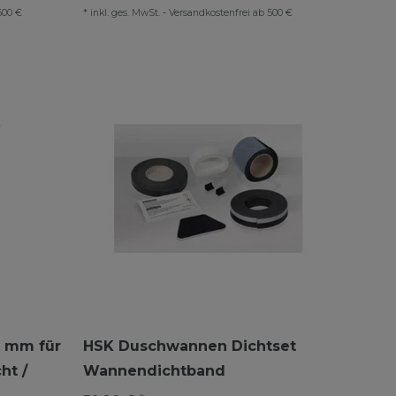
500 €
*
inkl. ges. MwSt.
-
Versandkostenfrei ab 500 €
0 mm für
HSK Duschwannen Dichtset
ht /
Wannendichtband