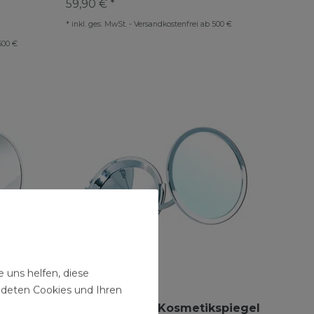
59,90 € *
*
inkl. ges. MwSt.
-
Versandkostenfrei ab 500 €
500 €
 uns helfen, diese
ndeten Cookies und Ihren
Bravat Spiegel Kosmetikspiegel