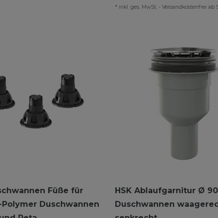
*
inkl. ges. MwSt.
-
Versandkostenfrei ab 
schwannen Füße für
HSK Ablaufgarnitur Ø 9
-Polymer Duschwannen
Duschwannen waagerec
und Reta
senkrecht