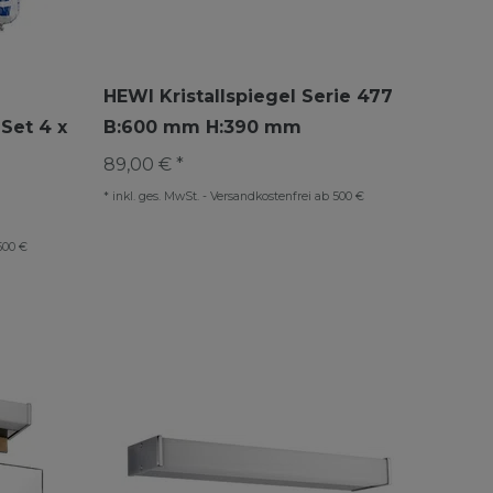
HEWI Kristallspiegel Serie 477
Set 4 x
B:600 mm H:390 mm
89,00 € *
*
inkl. ges. MwSt.
-
Versandkostenfrei ab 500 €
500 €