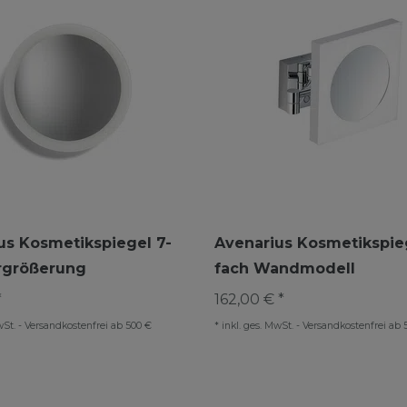
us Kosmetikspiegel 7-
Avenarius Kosmetikspieg
rgrößerung
fach Wandmodell
*
162,00 € *
wSt.
-
Versandkostenfrei ab 500 €
*
inkl. ges. MwSt.
-
Versandkostenfrei ab 