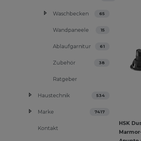
Waschbecken
65
Wandpaneele
15
Ablaufgarnitur
61
Zubehör
38
Ratgeber
Haustechnik
534
Marke
7417
HSK Du
Kontakt
Marmor
Apunto 