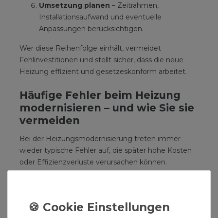
Umsetzung planen
– Zeitrahmen,
Installationsaufwand und eventuelle
Anpassungen berücksichtigen.
Wer diese Reihenfolge einhält, vermeidet
Fehlinvestitionen und stellt sicher, dass die neue
Heizung effizient und gesetzeskonform arbeitet.
Häufige Fehler beim Heizung
modernisieren – und wie Sie sie
vermeiden
Bei der Heizungsmodernisierung treten immer
wieder typische Fehler auf, die später hohe Kosten
oder Effizienzverluste verursachen können.
Die häufigsten Stolperfallen:
Heizung ohne Heizlastberechnung
tauschen
– führt oft zu über- oder