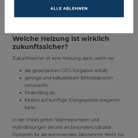
Umsetzung eine fachliche Beratung in Anspruch
ALLE ABLEHNEN
nehmen. Insbesondere bei der Wahl zwischen
Wärmepumpe, Hybridlösung oder alternativen
Heizsystemen.
Welche Heizung ist wirklich
zukunftssicher?
Zukunftssicher ist eine Heizung dann, wenn sie:
die gesetzlichen GEG‑Vorgaben erfüllt,
geringe und kalkulierbare Betriebskosten
verursacht,
förderfähig ist,
flexibel auf künftige Energiepreise reagieren
kann.
In der Praxis gelten Wärmepumpen und
Hybridlösungen derzeit als besonders robuste
Optionen für die kommenden Jahrzehnte. Mehr zur