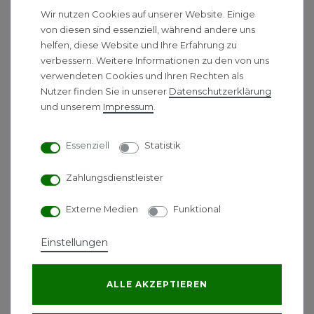
unterdimensionierten Anlagen.
Wir nutzen Cookies auf unserer Website. Einige
Dämmzustand ignorieren
– eine neue
von diesen sind essenziell, während andere uns
Heizung kann ihre Effizienz nur entfalten,
helfen, diese Website und Ihre Erfahrung zu
wenn das Gebäude mitspielt.
verbessern. Weitere Informationen zu den von uns
Förderung zu spät beantragen
–
verwendeten Cookies und Ihren Rechten als
Nutzer finden Sie in unserer
Daten­schutz­erklärung
Fördermittel müssen immer vor Beginn der
und unserem
Impressum
.
Maßnahme beantragt werden.
Nur auf Anschaffungskosten achten
–
niedrige Investitionskosten können langfristig
Essenziell
Statistik
höhere Betriebskosten bedeuten.
Zukunftsfähigkeit unterschätzen
–
Zahlungsdienstleister
Heizungen sollten auch künftige gesetzliche
Externe Medien
Funktional
Anforderungen erfüllen.
Wer diese Fehler kennt und vermeidet, spart nicht
Einstellungen
nur Geld, sondern erhöht auch die Lebensdauer und
Effizienz der neuen Heizungsanlage.
ALLE AKZEPTIEREN
Kurz & klar:
Wer unsicher ist, sollte vor der