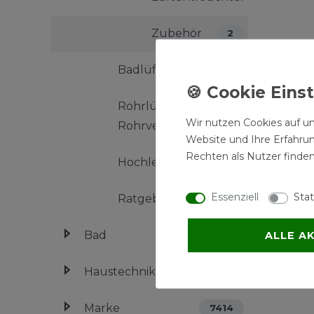
Zubehör
2
Badlüfter
66
Rohrlüfter /
27
Wir nutzen Cookies auf un
Rohrventilator
Website und Ihre Erfahru
Rechten als Nutzer finden
Hochleistungsventilator
8
Essenziell
Stat
Ratgeber
Bad
ALLE A
1888
Haustechnik
533
Marke
7414