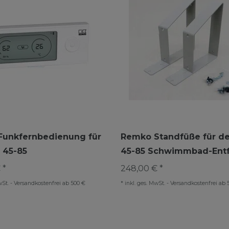
unkfernbedienung für
Remko Standfüße für d
 45-85
45-85 Schwimmbad-Entf
 *
248,00 € *
wSt.
-
Versandkostenfrei ab 500 €
*
inkl. ges. MwSt.
-
Versandkostenfrei ab 