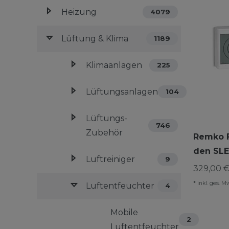
Heizung
4079
Lüftung & Klima
1189
Klimaanlagen
225
Lüftungsanlagen
104
Lüftungs-
746
Zubehör
Remko F
den SLE
Luftreiniger
9
329,00 €
*
inkl. ges. M
Luftentfeuchter
4
Mobile
2
Luftentfeuchter