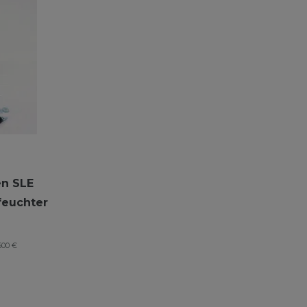
en SLE
euchter
500 €