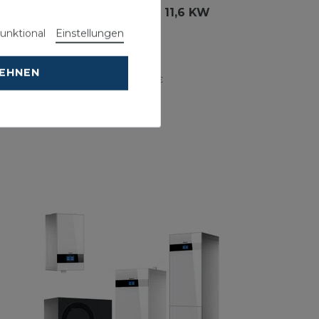
Logatherm WLW176i-12 AR 11,6 KW
unktional
Einstellungen
0.496,69 € *
Energielabel
LEHNEN
inkl. ges. MwSt.
-
Versandkostenfrei ab 500 €