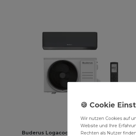
Wir nutzen Cookies auf un
Website und Ihre Erfahru
Buderus Logacool AC186i.3-5,3 W S
Rechten als Nutzer finden