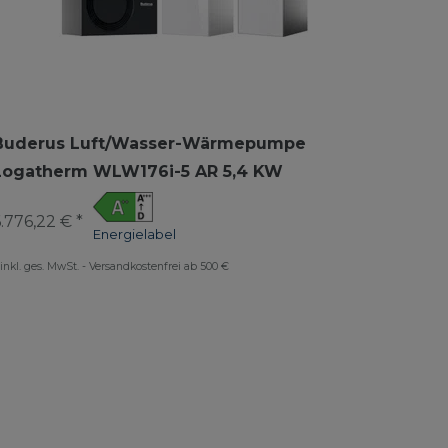
Buderus Luft/Wasser-Wärmepumpe
Logatherm WLW176i-5 AR 5,4 KW
.776,22 € *
Energielabel
inkl. ges. MwSt.
-
Versandkostenfrei ab 500 €