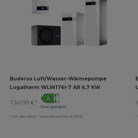
Buderus Luft/Wasser-Wärmepumpe
Logatherm WLW176i-7 AR 6,7 KW
7.301,90 € *
1
Energielabel
*
inkl. ges. MwSt.
-
Versandkostenfrei ab 500 €
*