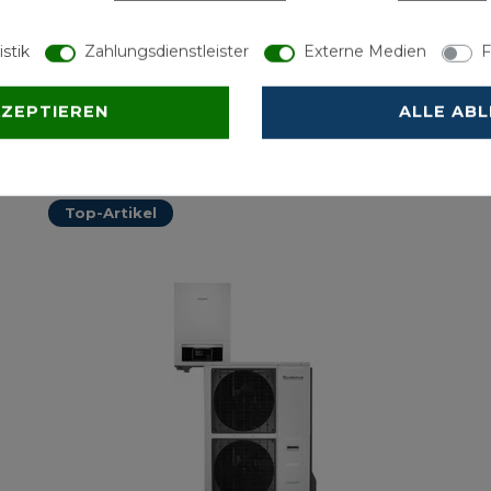
H Hybridheizung
istik
Zahlungsdienstleister
Externe Medien
F
3.689,00 € *
1
Energielabel
KZEPTIEREN
ALLE AB
*
inkl. ges. MwSt.
-
Versandkostenfrei ab 500 €
*
Top-Artikel