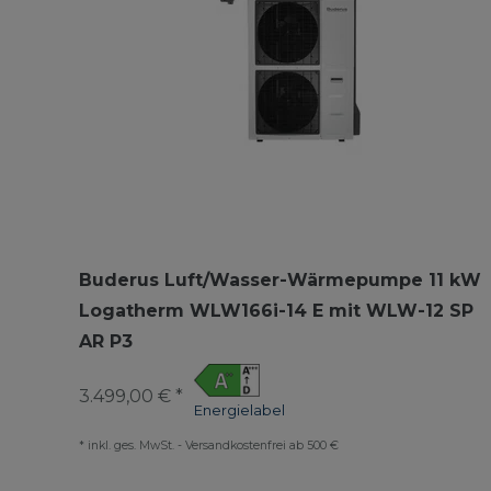
Buderus Luft/Wasser-Wärmepumpe 11 kW
Logatherm WLW166i-14 E mit WLW-12 SP
AR P3
3.499,00 € *
Energielabel
*
inkl. ges. MwSt.
-
Versandkostenfrei ab 500 €