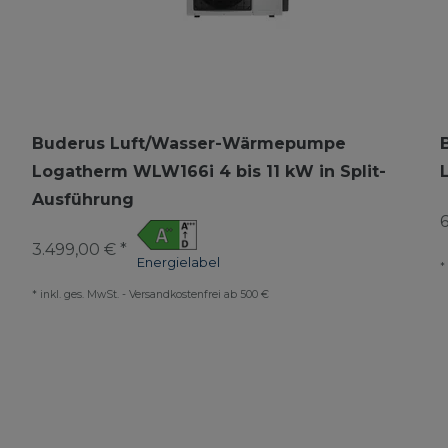
Buderus Luft/Wasser-Wärmepumpe
Logatherm WLW166i 4 bis 11 kW in Split-
Ausführung
6
3.499,00 € *
Energielabel
*
*
inkl. ges. MwSt.
-
Versandkostenfrei ab 500 €