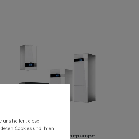
 uns helfen, diese
ndeten Cookies und Ihren
Buderus Luft/Wasser-Wärmepumpe