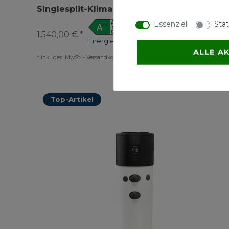
Singlesplit-Klimageräte Set 5,3kW schwarz
Essenziell
Stat
1.540,00 € *
Energielabel
ALLE A
*
inkl. ges. MwSt.
-
Versandkostenfrei ab 500 €
Top-Artikel