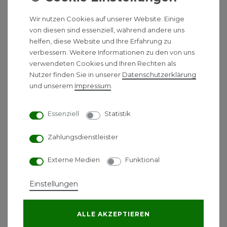
Wir nutzen Cookies auf unserer Website. Einige
04621 / 30 60 89 90
von diesen sind essenziell, während andere uns
helfen, diese Website und Ihre Erfahrung zu
info@unidomo.com
verbessern. Weitere Informationen zu den von uns
verwendeten Cookies und Ihren Rechten als
Nutzer finden Sie in unserer
Daten­schutz­erklärung
Montag - Freitag 08:00 - 17:00 Uhr
und unserem
Impressum
.
Informationen
Essenziell
Statistik
Hilfe
Ratgeber
Zahlungsdienstleister
Herstellerwelten
Externe Medien
Funktional
Über uns
Einstellungen
Warum UNIDOMO?
Unsere Bewertungen
Jobs
ALLE AKZEPTIEREN
Achtung: Fake Shops!