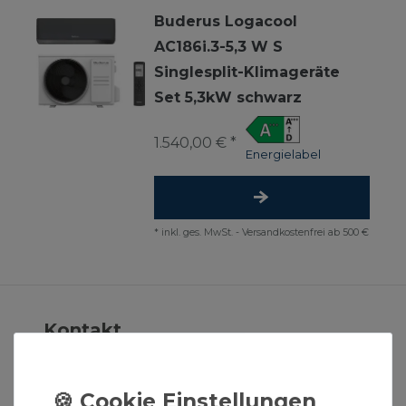
Buderus Logacool
AC186i.3-5,3 W S
Singlesplit-Klimageräte
Set 5,3kW schwarz
1.540,00 € *
Energielabel
*
inkl. ges. MwSt.
-
Versandkostenfrei ab 500 €
Kontakt
Kontaktformular