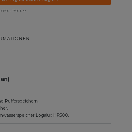
g
08:00 - 17:00 Uhr
ORMATIONEN
pan)
d Pufferspeichern.
her.
rmwasserspeicher Logalux HR300.
e