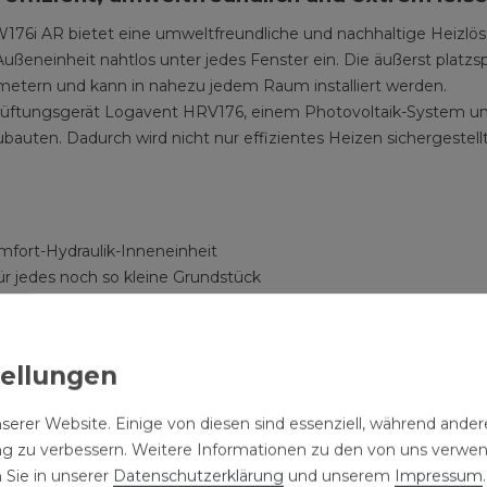
AR bietet eine umweltfreundliche und nachhaltige Heizlösun
Außeneinheit nahtlos unter jedes Fenster ein. Die äußerst pla
atmetern und kann in nahezu jedem Raum installiert werden.
s Lüftungsgerät Logavent HRV176, einem Photovoltaik-Syste
eubauten. Dadurch wird nicht nur effizientes Heizen sichergeste
fort-Hydraulik-Inneneinheit
für jedes noch so kleine Grundstück
0 (Propan)
eizen und Kühlen
rter-Technologie
neinheit Logamatic BC400
jeden Anwendungsfall
serer Website. Einige von diesen sind essenziell, während andere
ng zu verbessern. Weitere Informationen zu den von uns verwe
 Sie in unserer
Daten­schutz­erklärung
und unserem
Impressum
.
deenergiegesetz (GEG) und den Effizienzhausstandards, spiele