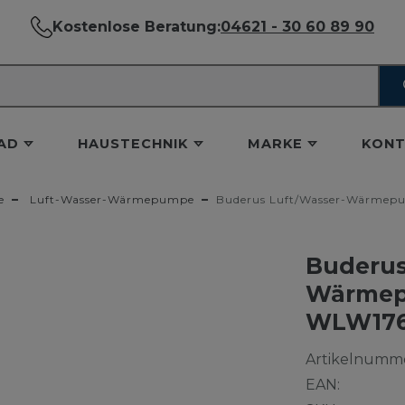
Kostenlose Beratung:
04621 - 30 60 89 90
AD
HAUSTECHNIK
MARKE
KONT
e
Luft-Wasser-Wärmepumpe
Buderus Luft/Wasser-Wärmep
Buderus
Wärmep
WLW176i
Artikelnumme
EAN: