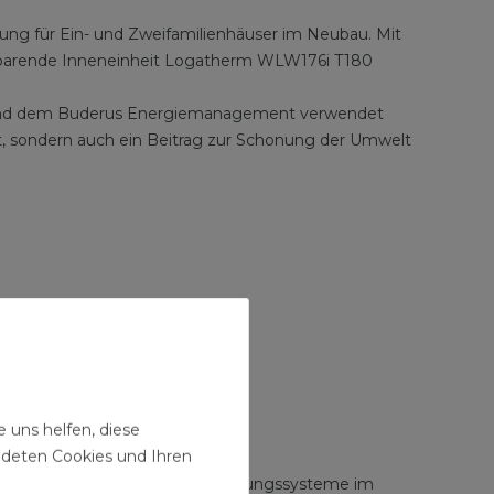
g für Ein- und Zweifamilienhäuser im Neubau. Mit
tzsparende Inneneinheit Logatherm WLW176i T180
m und dem Buderus Energiemanagement verwendet
llt, sondern auch ein Beitrag zur Schonung der Umwelt
 uns helfen, diese
ndeten Cookies und Ihren
n Heizungs-, Kühlungs- und Lüftungssysteme im