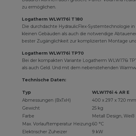
zu ermöglichen.
Logatherm WLW176i T180
Die durchdachte HydraulicFlex-Systemtechnologie in 
kleinen Gebäuden als auch die notwendige Abtauenergie
bester Zugänglichkeit zur komplizierten Montage un
Logatherm WLW176i TP70
Bei der kompakten Variante Logatherm WLW176i TP70 
als auch Geld. Und mit dem nebenstehenden Warmwas
Technische Daten:
Typ
WLW176i 4 AR E
Abmessungen (BxTxH)
400 x 297 x 720 m
Gewicht
25 kg
Farbe
Metall Design, Weiß
Max. Vorlauftemperatur Heizung
60 °C
Elektrischer Zuheizer
9 kW