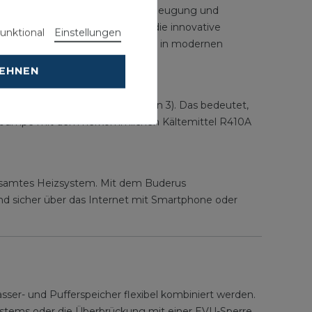
die Nachfrage nach Eigenstromerzeugung und
speziell für Neubauimmobilien die innovative
unktional
Einstellungen
riante, um Heizung und Kühlung in modernen
LEHNEN
riges Treibhauspotenzial (GWP von 3). Das bedeutet,
rmepumpe mit dem herkömmlichen Kältemittel R410A
esamtes Heizsystem. Mit dem Buderus
sicher über das Internet mit Smartphone oder
r- und Pufferspeicher flexibel kombiniert werden.
ystems oder die Überbrückung mit einer EVU-Sperre