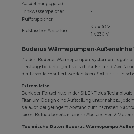
Ausdehnungsgefäß
-
Trinkwasserspeicher
-
Pufferspeicher
-
3 x 400 V
Elektrischer Anschluss
1 x 230 V
Buderus Wärmepumpen-Außeneinhei
Zu den Buderus Wärmepumpen-Systemen Logatherm
Leistungsbedarf eignet sie sich für Ein- und Zweifamil
der Fassade montiert werden kann. Soll sie z.B. in 
Extrem leise
Dank der Fortschritte in der SILENT plus Technolog
Titanium Design eine Aufstellung unter nahezu jedem
sie auch bei geringem Abstand zum nächsten Nachba
leisen Betrieb bereits in einem Abstand von 2 Metern
Technische Daten Buderus Wärmepumpe Außene