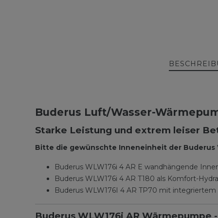
BESCHREI
Buderus Luft/Wasser-Wärmepum
Starke Leistung und extrem leiser Be
Bitte die gewünschte Inneneinheit der Buder
Buderus WLW176i 4 AR E wandhängende Innenein
Buderus WLW176i 4 AR T180 als Komfort-Hydrau
Buderus WLW176I 4 AR TP70 mit integriertem 
Buderus WLW176i AR Wärmepumpe - ef