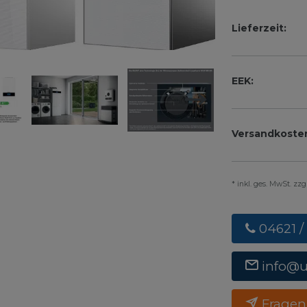
Lieferzeit:
EEK:
Versandkoste
* inkl. ges. MwSt. zz
04621 /
info@
Fragen