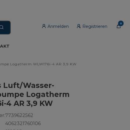
0
Anmelden
Registrieren
AKT
umpe Logatherm WLW176i-4 AR 3,9 KW
 Luft/Wasser-
umpe Logatherm
-4 AR 3,9 KW
r:
7739622562
4062321760106