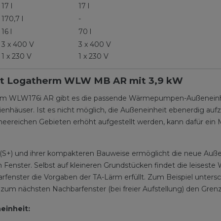
17 l
17 l
170,7 l
-
16 l
70 l
3 x 400 V
3 x 400 V
1 x 230 V
1 x 230 V
t Logatherm WLW MB AR mit 3,9 kW
 WLW176i AR gibt es die passende Wärmepumpen-Außenein
ienhäuser. Ist es nicht möglich, die Außeneinheit ebenerdig aufz
schneereichen Gebieten erhöht aufgestellt werden, kann dafür e
ie (S+) und ihrer kompakteren Bauweise ermöglicht die neue 
 Fenster. Selbst auf kleineren Grundstücken findet die leises
rfenster die Vorgaben der TA-Lärm erfüllt. Zum Beispiel unte
 zum nächsten Nachbarfenster (bei freier Aufstellung) den Gren
inheit: