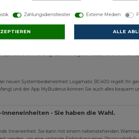
en der Bereitstellung eines komfortablen Raumklimas wächst 
nuierlich. Um diesen Anforderungen gerecht zu werden, wurde 
istik
Zahlungsdienstleister
Externe Medien
F
ei bodenstehende Inneneinheiten sowie eine wandhängende Va
KZEPTIEREN
ALLE AB
ittel
ndliche Kältemittel. Als natürliches Gas hat es ein extrem nied
Äquivalent von nur 3 kg hat. Im Vergleich dazu hat eine Wä
er neuen Systembedieneinheit Logamatic BC400 regelt Ihr g
g) und der App MyBuderus können Sie auch alles bequem und 
neneinheiten - Sie haben die Wahl.
de Inneneinheit. Sie kann mit einem nebenstehenden Warmwasse
iert werden, um eine optimale Einbindung eines Photovoltaik-S