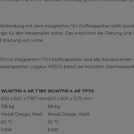
Verbindung mit dem integrierten 16-l-Pufferspeicher stellt so
 für den Verdampfer sicher. Das erleichtert die Planung und Ins
d Wartung von vorne.
mit integriertem 70-l-Pufferspeicher sind alle Komponenten de
serspeicher Logalux HR300 bietet sie höchsten Warmwasserkom
WLW176i 4 AR T180
WLW176i 4 AR TP70
m
600 x 600 x 1787 mm
600 x 600 x 1275 mm
158 kg
88 kg
Metall Design, Weiß
Metall Design, Weiß
60 °C
60 °C
9 kW
9 kW