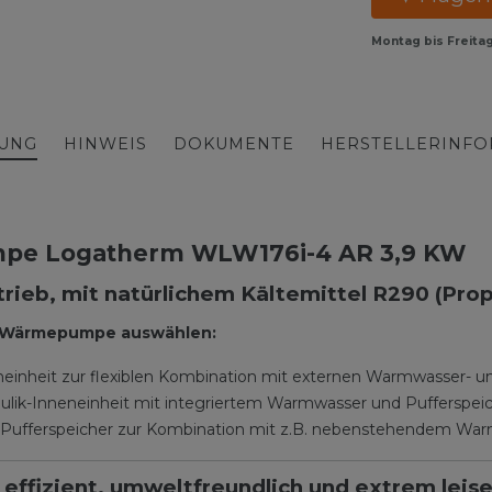
Montag bis Freita
BUNG
HINWEIS
DOKUMENTE
HERSTELLERINF
pe Logatherm WLW176i-4 AR 3,9 KW
trieb, mit natürlichem Kältemittel R290 (Pro
us Wärmepumpe auswählen:
heit zur flexiblen Kombination mit externen Warmwasser- un
lik-Inneneinheit mit integriertem Warmwasser und Pufferspeic
Pufferspeicher zur Kombination mit z.B. nebenstehendem Wa
fizient, umweltfreundlich und extrem leis