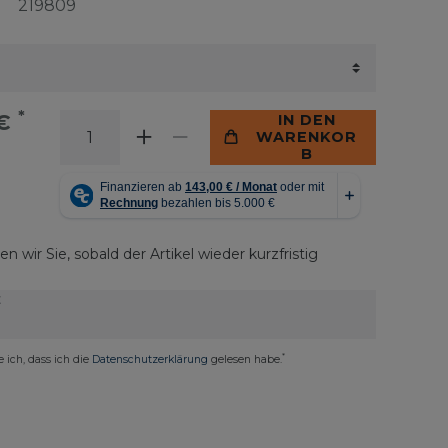
219809
*
 €
IN DEN
WARENKOR
B
n wir Sie, sobald der Artikel wieder kurzfristig
E
*
e ich, dass ich die
Daten­schutz­erklärung
gelesen habe.