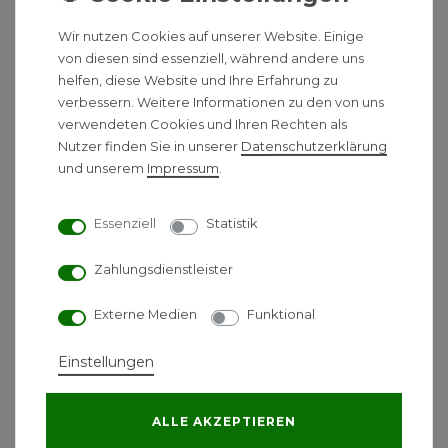
Energielabel
Wir nutzen Cookies auf unserer Website. Einige
von diesen sind essenziell, während andere uns
helfen, diese Website und Ihre Erfahrung zu
*
inkl. ges. MwSt.
-
Versandkostenfrei ab 500 €
verbessern. Weitere Informationen zu den von uns
verwendeten Cookies und Ihren Rechten als
Neuheit
Pluggit iconVent 175 -
Nutzer finden Sie in unserer
Daten­schutz­erklärung
Basis Komplettset,
und unserem
Impressum
.
dezentrales
Wohnraumlüftungsgerät
Essenziell
Statistik
Zahlungsdienstleister
819,00 € *
Energielabel
Externe Medien
Funktional
Einstellungen
*
inkl. ges. MwSt.
-
Versandkostenfrei ab 500 €
ALLE AKZEPTIEREN
1
2