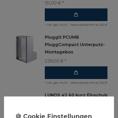
151,00 € *
*
inkl. ges. MwSt.
-
Versandkostenfrei ab 500 €
Pluggit PCUMB
PluggCompact Unterputz-
Montagebox
239,00 € *
*
inkl. ges. MwSt.
-
Versandkostenfrei ab 500 €
LUNOS e2 60 kurz Einschub
mit WRG für 160er-Serie
596,90 € *