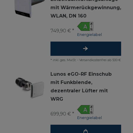
mit Wärmerückgewinnung,
WLAN, DN 160
749,90 € *
Energielabel
*
inkl. ges. MwSt.
-
Versandkostenfrei ab 500 €
Lunos eGO-RF Einschub
mit Funkblende,
dezentraler Lüfter mit
WRG
699,90 € *
Energielabel