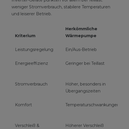
weniger Stromverbrauch, stabilere Temperaturen
und leiserer Betrieb.
Herkömmliche
I
Kriterium
Wärmepumpe
Leistungsregelung
Ein/Aus-Betrieb
S
Energieeffizienz
Geringer bei Teillast
H
L
Stromverbrauch
Höher, besonders in
R
Übergangszeiten
2
Komfort
Temperaturschwankungen
G
Verschleiß &
Höherer Verschleiß
G