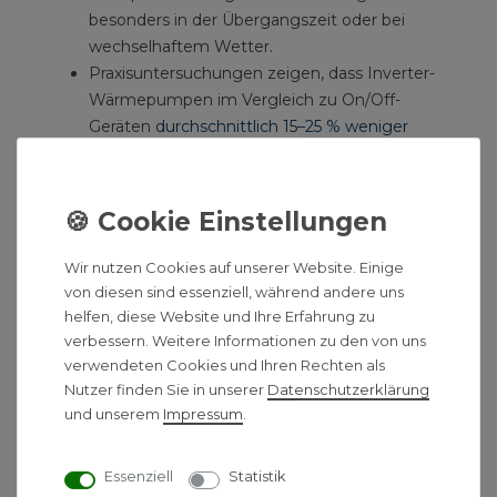
besonders in der Übergangszeit oder bei
wechselhaftem Wetter.
Praxisuntersuchungen zeigen, dass Inverter-
Wärmepumpen im Vergleich zu On/Off-
Geräten
durchschnittlich 15–25 % weniger
Strom verbrauchen
.
Stabilere Raumtemperatur – spürbar mehr
Komfort
Kein „Aufheizen und wieder Auskühlen“ durch
Wir nutzen Cookies auf unserer Website. Einige
von diesen sind essenziell, während andere uns
Taktbetrieb.
helfen, diese Website und Ihre Erfahrung zu
Gleichmäßige, angenehme Wärme – ohne
verbessern. Weitere Informationen zu den von uns
spürbare Schwankungen.
verwendeten Cookies und Ihren Rechten als
Ideal für Familienhaushalte, Altbauten und gut
Nutzer finden Sie in unserer
Daten­schutz­erklärung
gedämmte Gebäude.
und unserem
Impressum
.
Leiser Betrieb im Alltag
Essenziell
Statistik
Inverter-Wärmepumpen arbeiten fast immer