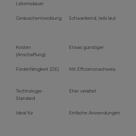
Lebensdauer
V
Geräuschentwicklung
Schwankend, teils laut
L
g
B
Kosten
Etwas günstiger
+
(Anschaffung)
Förderfähigkeit (DE)
Mit Effizienznachweis
S
d
Technologie-
Eher veraltet
S
Standard
Ideal für
Einfache Anwendungen
N
S