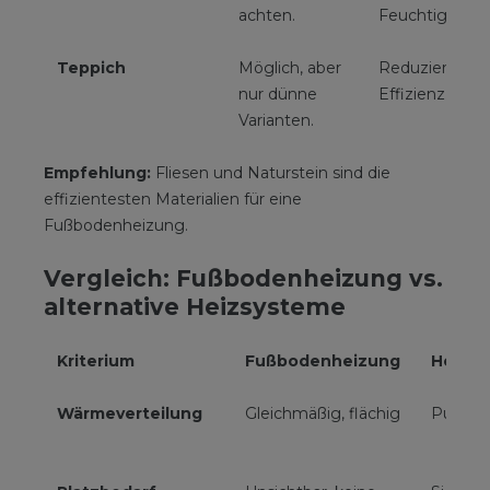
achten.
Feuchtigkeit.
Teppich
Möglich, aber
Reduzierte
nur dünne
Effizienz.
Varianten.
Empfehlung:
Fliesen und Naturstein sind die
effizientesten Materialien für eine
Fußbodenheizung.
Vergleich: Fußbodenheizung vs.
alternative Heizsysteme
Kriterium
Fußbodenheizung
Heizkö
Wärmeverteilung
Gleichmäßig, flächig
Punktue