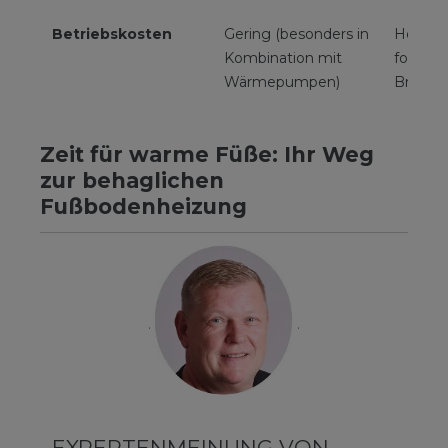
Betriebskosten
Gering (besonders in
Höher b
Kombination mit
fossilen
Wärmepumpen)
Brenns
Zeit für warme Füße: Ihr Weg
zur behaglichen
Fußbodenheizung
EXPERTENMEINUNG VON