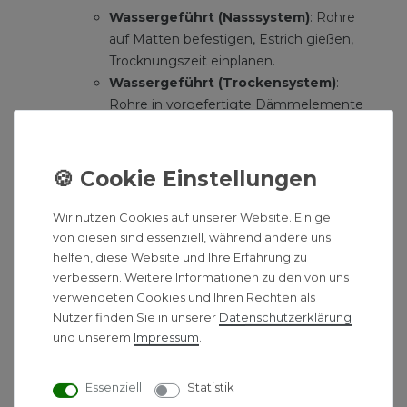
Wassergeführt (Nasssystem)
: Rohre
auf Matten befestigen, Estrich gießen,
Trocknungszeit einplanen.
Wassergeführt (Trockensystem)
:
Rohre in vorgefertigte Dämmelemente
legen, Bodenplatten drauf – fertig.
Anschluss:
Verbinden Sie die Rohre mit
dem Heizkreisverteiler.
Elektrisch
: Heizmatten oder -folien
auslegen, z.B. direkt unter Fliesen oder
Wir nutzen Cookies auf unserer Website. Einige
Estrich. Besonders bei kleinen Räumen
von diesen sind essenziell, während andere uns
eine praktische Lösung.
helfen, diese Website und Ihre Erfahrung zu
verbessern. Weitere Informationen zu den von uns
Hydraulischer Abgleich & Testläufe
verwendeten Cookies und Ihren Rechten als
Bei wassergeführten Systemen ist der
Nutzer finden Sie in unserer
Daten­schutz­erklärung
hydraulische Abgleich enorm wichtig.
und unserem
Impressum
.
Hier stellt man sicher, dass jeder Raum
die benötigte Wassermenge erhält.
Essenziell
Statistik
Bei elektrischen Systemen sollten Sie