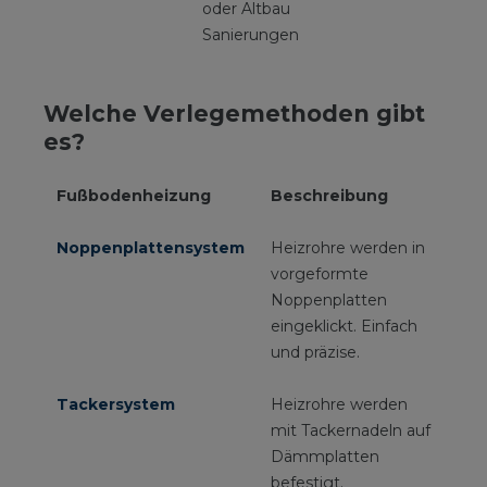
oder Altbau
Sanierungen
Welche Verlegemethoden gibt
es?
Fußbodenheizung
Beschreibung
Ei
Noppenplattensystem
Heizrohre werden in
Ide
vorgeformte
Ne
Noppenplatten
eingeklickt. Einfach
und präzise.
Tackersystem
Heizrohre werden
Gro
mit Tackernadeln auf
fle
Dämmplatten
befestigt.