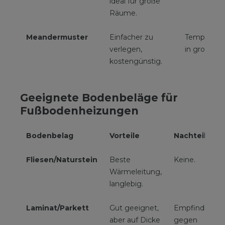
ideal für große
Räume.
Meandermuster
Einfacher zu
Temperatur
verlegen,
in großen 
kostengünstig.
Geeignete Bodenbeläge für
Fußbodenheizungen
Bodenbelag
Vorteile
Nachteile
Fliesen/Naturstein
Beste
Keine.
Wärmeleitung,
langlebig.
Laminat/Parkett
Gut geeignet,
Empfindlich
aber auf Dicke
gegen