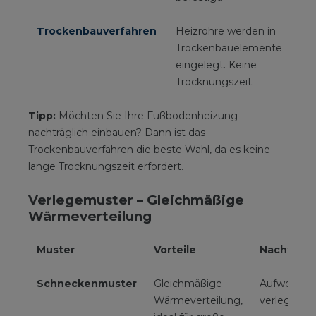
Trockenbauverfahren
Heizrohre werden in
Re
Trockenbauelemente
un
eingelegt. Keine
Alt
Trocknungszeit.
Tipp:
Möchten Sie Ihre Fußbodenheizung
nachträglich einbauen? Dann ist das
Trockenbauverfahren die beste Wahl, da es keine
lange Trocknungszeit erfordert.
Verlegemuster – Gleichmäßige
Wärmeverteilung
Muster
Vorteile
Nachteile
Schneckenmuster
Gleichmäßige
Aufwendige
Wärmeverteilung,
verlegen.