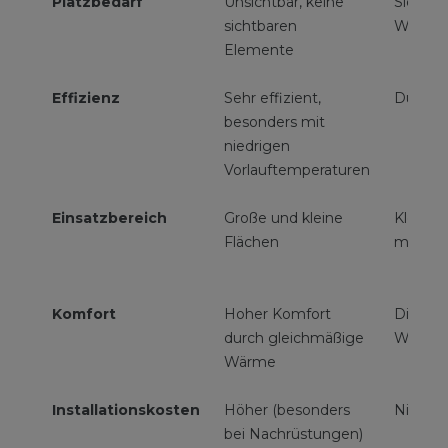
Platzbedarf
Unsichtbar, keine
Sichtba
sichtbaren
Wandfl
Elemente
Effizienz
Sehr effizient,
Durchsc
besonders mit
niedrigen
Vorlauftemperaturen
Einsatzbereich
Große und kleine
Kleine b
Flächen
mittle
Komfort
Hoher Komfort
Direkt 
durch gleichmäßige
Wärme
Wärme
Installationskosten
Höher (besonders
Niedrig
bei Nachrüstungen)