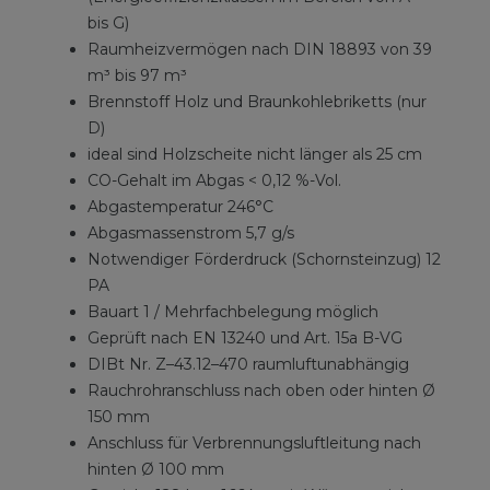
bis G)
Raumheizvermögen nach DIN 18893 von 39
m³ bis 97 m³
Brennstoff Holz und Braunkohlebriketts (nur
D)
ideal sind Holzscheite nicht länger als 25 cm
CO-Gehalt im Abgas < 0,12 %-Vol.
Abgastemperatur 246°C
Abgasmassenstrom 5,7 g/s
Notwendiger Förderdruck (Schornsteinzug) 12
PA
Bauart 1 / Mehrfachbelegung möglich
Geprüft nach EN 13240 und Art. 15a B-VG
DIBt Nr. Z–43.12–470 raumluftunabhängig
Rauchrohranschluss nach oben oder hinten Ø
150 mm
Anschluss für Verbrennungsluftleitung nach
hinten Ø 100 mm