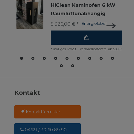
HiClean Kaminofen 6 kW
Raumluftunabhängig
5.326,00 € *
Energielabel
*
inkl. ges. MwSt.
-
Versandkostenfrei ab 500 €
Kontakt
Kontaktformular
04621 / 30 60 89 90