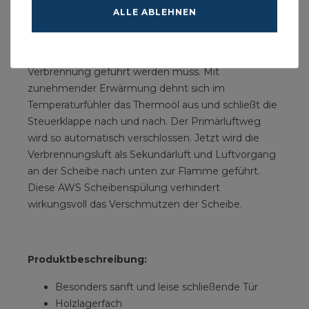
Brennraum geleitet. Zu Beginn, im noch kalten
ALLE ABLEHNEN
Zustand, benötigt das Feuer für einen schnellen
Start mit sauberer Verbrennung besonders viel
Primärluft, die durch den Rost von unten zur
Verbrennung geführt werden muss. Mit
zunehmender Erwärmung dehnt sich im
Temperaturfühler das Thermoöl aus und schließt die
Steuerklappe nach und nach. Der Primärluftweg
wird so automatisch verschlossen. Jetzt wird die
Verbrennungsluft als Sekundärluft und Luftvorgang
an der Scheibe nach unten zur Flamme geführt.
Diese AWS Scheibenspülung verhindert
wirkungsvoll das Verschmutzen der Scheibe.
Produktbeschreibung:
Besonders sanft und leise schließende Tür
Holzlagerfach