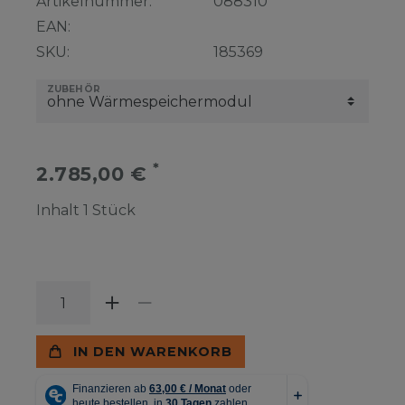
Artikelnummer:
088310
EAN:
SKU:
185369
ZUBEHÖR
*
2.785,00 €
Inhalt
1
Stück
IN DEN WARENKORB