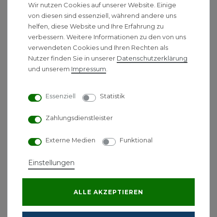
und Wärme empfinden können.
Wir nutzen Cookies auf unserer Website. Einige
von diesen sind essenziell, während andere uns
helfen, diese Website und Ihre Erfahrung zu
Air Control Thermoregelung
verbessern. Weitere Informationen zu den von uns
verwendeten Cookies und Ihren Rechten als
Wodtke Air Control regelt die
Nutzer finden Sie in unserer
Daten­schutz­erklärung
Verbrennungsluftführung für einen optimalen
und unserem
Impressum
.
Brennvorgang. Auf das Betätigen von Schiebern
und Klappen wird vollständig verzichtet. Damit wird
Essenziell
Statistik
der Bedienkomfort deutlich erhöht und
Fehlbedienungen ausgeschlossen. Nur noch
Zahlungsdienstleister
regelmäßiges Nachlegen von Brennholz ist
notwendig.
Externe Medien
Funktional
Die Air Control Thermoregelung basiert auf eine
Einstellungen
Steuerklappe, die über ein Kapillarsystem mit einem
Temperaturfühler verbunden ist und hydraulisch
bewegt wird. Dank Air Control wird die
ALLE AKZEPTIEREN
Verbrennungsluft in der zum Brennvorgang
passenden Menge an der richtigen Stelle in den