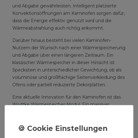
und Abgabe gewährleisten. Intelligent platzierte
Konvektionsöffnungen am Kaminofen sorgen dafür,
dass die Energie effektiv genutzt wird und die
Wärmeabstrahlung auch richtig ankommt.
Darüber hinaus besteht bei vielen Kaminofen-
Nutzern der Wunsch nach einer Wärmespeicherung
und Abgabe über einen längeren Zeitraum. Ein
klassischer Wärmespeicher in dieser Hinsicht ist
Speckstein in unterschiedlicher Gewichtung, ob als
voluminöse und großflächige Seitenverkleidung des
Ofens oder partiell reduzierte Dekorplatten.
Eine aktuelle Innovation für den Kaminofen ist das
Wodtke Wärmespeicher-Modul. Ein massiver
Speicherblock nimmt die Wärme des Feuerraumes
auf und gibt sie als Strahlungswärme langsam
wieder an den Raum ab. So sorgt der Kaminofen
dafür, dass Sie über viele Stunden Freude an Feuer