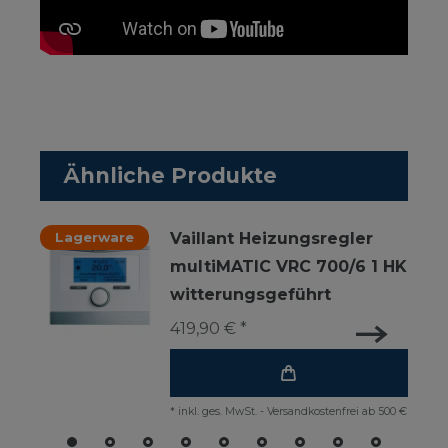
Ähnliche Produkte
Lagerware
Vaillant Heizungsregler
multiMATIC VRC 700/6 1 HK
witterungsgeführt
419,90 € *
*
inkl. ges. MwSt.
-
Versandkostenfrei ab 500 €