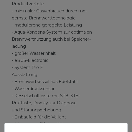
Produktvorteile
- minimaler Gasverbrauch durch mo-
dernste Brennwerttechnologie
- modulierend geregelte Leistung
- Aqua-Kondens-System zur optimalen
Brennwertnutzung auch bei Speicher-
ladung
- großer Wasserinhalt
- eBUS-Electronic
- System Pro E
Ausstattung
- Brennwertkessel aus Edelstahl
- Wasserdrucksensor
- Kesselschaltleiste mit STB, STB-
Prüftaste, Display zur Diagnose
und Störungsbehebung
- Einbaufeld für die Vaillant
witterungsgeführten Heizungs-
regler calorMATIC 430f und 470/3