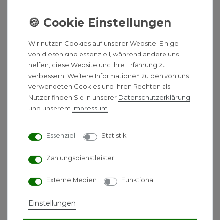
- vorbereitet zum Anschluss der
systemzertifizierten Vaillant
Luft-/Abgasführungen
Wir nutzen Cookies auf unserer Website. Einige
- DIA-System mit Klartextdisplay,
von diesen sind essenziell, während andere uns
beleuchtet
helfen, diese Website und Ihre Erfahrung zu
Gasart Erdgas E
verbessern. Weitere Informationen zu den von uns
Nennleistungsbereich
verwendeten Cookies und Ihren Rechten als
40/30 Grd.C 8,2-23,5 kW
Nutzer finden Sie in unserer
Daten­schutz­erklärung
60/40 Grd.C 7,9-22,4 kW
und unserem
Impressum
.
max. Wärmebelast. Heizbetrieb 22 kW
Normnutzungsgrad 98 % (Hs) / 109 % (Hi)
Essenziell
Statistik
Kondenswassermenge bei
40/30 Grd.C, ca. 2,2 l/h
Zahlungsdienstleister
pH-Wert, ca. 3,2
Vorlauftemperatur max. 85 Grd.C
Externe Medien
Funktional
Elektroanschluss 230/50 V/Hz
Vor-/Rücklaufanschluss Rp 1
Einstellungen
Gasanschluss Rp 3/4