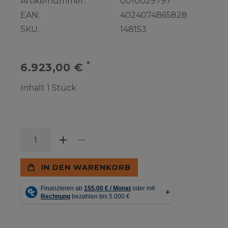
Artikelnummer:
0010029797
EAN:
4024074865828
SKU:
148153
*
6.923,00 €
Inhalt
1
Stück
IN DEN WARENKORB