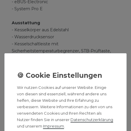
- eBUS-Electronic
- System Pro E
Ausstattung
- Kesselkörper aus Edelstahl
- Wasserdrucksensor
- Kesselschaltleiste mit
Sicherheitstemperaturbegrenzer, STB-Prüftaste,
Display zur Diagnose und Störungsbehebung
- Einbaufeld für eine witterungsgeführte
Heizungsregelung
- vorbereitet zum Anschluss der systemzertifizierten
Vaillant Luft-/Abgasführungen
Wir nutzen Cookies auf unserer Website. Einige
- DIA-System mit Klartextdisplay
von diesen sind essenziell, während andere uns
helfen, diese Website und Ihre Erfahrung zu
Technische Daten:
verbessern. Weitere Informationen zu den von uns
verwendeten Cookies und Ihren Rechten als
Gasart: Erdgas E
Nutzer finden Sie in unserer
Daten­schutz­erklärung
Nennleistungsbereich:
und unserem
Impressum
.