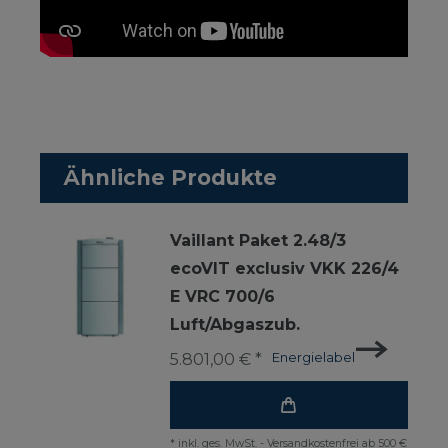
Ähnliche Produkte
Vaillant Paket 2.48/3
ecoVIT exclusiv VKK 226/4
E VRC 700/6
Luft/Abgaszub.
5.801,00 € *
Energielabel
*
inkl. ges. MwSt.
-
Versandkostenfrei ab 500 €