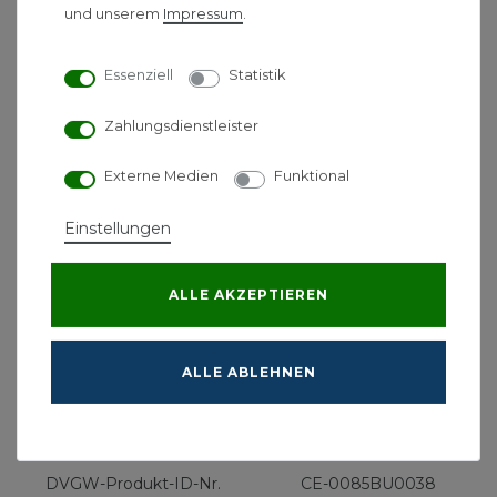
60/40 °C
15,3-46 kW
und unserem
Impressum
.
max. Wärmebelastung
45 kW
Heizbetrieb
Essenziell
Statistik
98 % (Hs) / 109 %
Normnutzungsgrad
(Hi)
Zahlungsdienstleister
Kondenswassermenge bei
ca. 4,2 l/h
40/30 °C
Externe Medien
Funktional
pH-Wert
ca. 3,2
Vorlauftemperatur max.
85 °C
Einstellungen
Elektroa
nschluss
230/50 V/Hz
ALLE AKZEPTIEREN
Vor-/Rücklaufanschluss
Rp 1
Gasanschluss Rp
3/4
Luft-/Abgasanschluss
80/125 mm
ALLE ABLEHNEN
Höhe/Breite/Tiefe
1257/570/691 mm
Eigengewicht
113 kg
Wasserinhalt
89 l
DVGW-Produkt-ID-Nr.
CE-0085BU0038