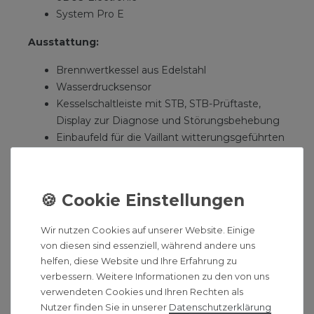
System Pro E
Ausstattung:
Brennwertkessel aus Edelstahl
Wasserdrucksensor
Kesselschaltleiste mit STB, STB-Prüftaste,
Display zur Diagnose und Störungsbehebung
Einbaufeld für die Vaillant witterungsgeführten
Heizungs-Regler calorMATIC 430 und 430f
vorbereitet zum Anschluss der
systemzertifizierten Vaillant
Luft-/Abgasführungen
DIA-System mit Klartextdisplay, beleuchtet
Wir nutzen Cookies auf unserer Website. Einige
von diesen sind essenziell, während andere uns
Gasart
Erdgas LL
helfen, diese Website und Ihre Erfahrung zu
verbessern. Weitere Informationen zu den von uns
Nennleistungsbereich
verwendeten Cookies und Ihren Rechten als
40/30 °C
16,1-48,2 kW
Nutzer finden Sie in unserer
Daten­schutz­erklärung