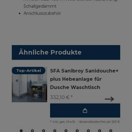
Schallgedämmt
Anschlusszubehör
Ähnliche Produkte
Top-Artikel
SFA Sanibroy Sanidouche+
plus Hebeanlage für
Dusche Waschtisch
332,10 € *
*
inkl. ges. MwSt.
-
Versandkostenfrei ab 500 €