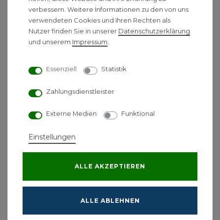
Pumpen bis
5m vertikal oder 100m
verbessern. Weitere Informationen zu den von uns
verwendeten Cookies und Ihren Rechten als
horizontal
Nutzer finden Sie in unserer
Daten­schutz­erklärung
Funktionsprinzip:
und unserem
Impressum
.
Eingespülte Fäkalien und Toilettenpapier werden
Essenziell
Statistik
durch das
Edelstahl-Schneidwerk
der Sanipro XR
UP zerkleinert, mit dem Spülwasser vermengt und
Zahlungsdienstleister
dann als
dünnflüssiges Medium
weggepumpt.
Externe Medien
Funktional
Technische Daten Hebeanlage:
Modell:
Sanipro XR UP
Einstellungen
Anzahl verfügbare Eingänge
4
Empfohlener Durchmesser
ALLE AKZEPTIEREN
22/28/32 mm
Abflussrohre
Motorstrom
400W
Versorgungsspannung
220-240V/50Hz
ALLE ABLEHNEN
Elektrische Klasse
1