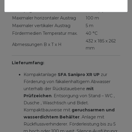
Schutzklasse
IP24 IP44
Schallpegel
46 dB(A)
Maximaler horizontaler Austrag
100 m
Maximaler vertikaler Austrag
5 m
Fördermedien Temperatur max.
40 °C
432 x 185 x 262
Abmessungen B x T x H
mm
Lieferumfang:
Kompaktanlage
SFA Sanipro XR UP
zur
Förderung von fäkalienhaltigem Abwasser
unterhalb der Rückstauebene
mit
Prüfzeichen
. Entsorgung von Stand – WC ,
Dusche , Waschtisch und Bidet.
Kompaktbauweise mit
geruchsarmen und
wasserdichtem Behälter
. Anlage mit
Rückflussverhinderer. Förderleistung bis zu 5
m hoch oder 100 m weit. Silence-Ausführung: