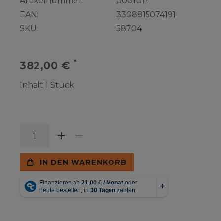
Artikelnummer:
0001UP
EAN:
3308815074191
SKU:
58704
*
382,00 €
Inhalt
1
Stück
IN DEN WARENKORB