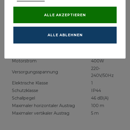
Erleichterter Eingriff
Förderleistung: > 80 l/min
ALLE AKZEPTIEREN
Technische Daten Hebeanlage:
Modell:
Sanibroy UP
ALLE ABLEHNEN
Anzahl verfügbare Eingänge
1
Empfohlener Durchmesser der
22/28/32
Abflussrohre
mm
Motorstrom
400W
220-
Versorgungsspannung
240V/50Hz
Elektrische Klasse
1
Schutzklasse
IP44
Schallpegel
46 dB(A)
Maximaler horizontaler Austrag
100 m
Maximaler vertikaler Austrag
5 m