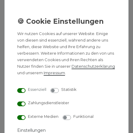
Anschluss geeignet. Mit einer Tiefe von nur 200 mm
lässt sich die Hebeanlage unauffällig hinter dem WC
montieren. Dank dem verbesserten Gehäusedesign
sieht der Sanibroy UP nicht nur modern und diskret
aus, sondern es wird auch ein einfacher Zugang
Wir nutzen Cookies auf unserer Website. Einige
zum Tank für Wartung und Instandhaltung
von diesen sind essenziell, während andere uns
gewährleistet. Darüber hinaus setzt SFA bei
helfen, diese Website und Ihre Erfahrung zu
Fäkalienhebeanlage auf die SilenceTechnologie,
verbessern. Weitere Informationen zu den von uns
wodurch der Motor nur leise Betriebsgeräusche
verwendeten Cookies und Ihren Rechten als
verursacht.
Nutzer finden Sie in unserer
Daten­schutz­erklärung
und unserem
Impressum
.
Ideal für nur eine WC-Anlage
Einfacher Zugang zum Tank für Wartung und
Essenziell
Statistik
Instandhaltung
Abwasserentsorgung erfolgt über 22, 28 oder
Zahlungsdienstleister
32 mm Rohrleitungen
Förderleistung bis zu 5 m vertikal oder 100 m
Externe Medien
Funktional
horizontal
SilenceTechnologie: 46 dB(A)
Einstellungen