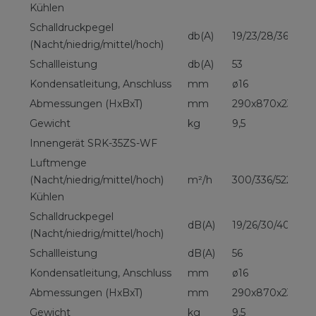
Kühlen
Schalldruckpegel
db(A)
19/23/28/36
(Nacht/niedrig/mittel/hoch)
Schallleistung
db(A)
53
Kondensatleitung, Anschluss
mm
ø16
Abmessungen (HxBxT)
mm
290x870x230
Gewicht
kg
9,5
Innengerät SRK-35ZS-WF
Luftmenge
(Nacht/niedrig/mittel/hoch)
m²/h
300/336/522/678
Kühlen
Schalldruckpegel
dB(A)
19/26/30/40
(Nacht/niedrig/mittel/hoch)
Schallleistung
dB(A)
56
Kondensatleitung, Anschluss
mm
ø16
Abmessungen (HxBxT)
mm
290x870x230
Gewicht
kg
9,5