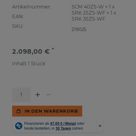
Artikelnummer:
SCM 40ZS-W + 1 x
SRK 25ZS-WF + 1 x
EAN:
SRK 35ZS-WF
SKU:
219025
*
2.098,00 €
Inhalt
1
Stück
IN DEN WARENKORB