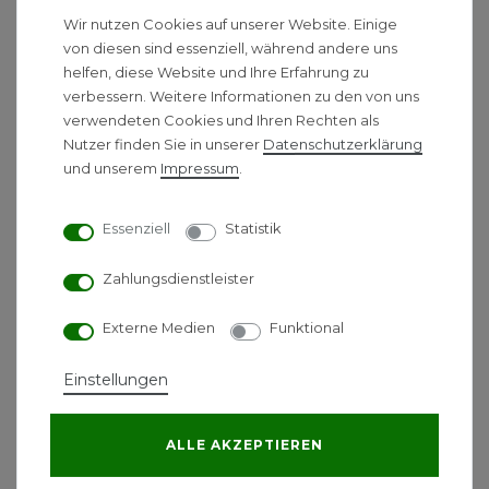
Inneneinheit in Farbe RAL 9003 Signalweiß
Wir nutzen Cookies auf unserer Website. Einige
von diesen sind essenziell, während andere uns
Die moderne Klimaanlage von heute
helfen, diese Website und Ihre Erfahrung zu
- mehr als nur "kalte Luft"
verbessern. Weitere Informationen zu den von uns
verwendeten Cookies und Ihren Rechten als
Klimaanlagen sorgen im Hochsommer für
Nutzer finden Sie in unserer
Daten­schutz­erklärung
Abkühlung. Doch eine moderne Klimaanlage kann
und unserem
Impressum
.
so viel mehr und entpuppt sich dabei als echte Heiz-
Alternative. Raumklimatisierung bedeutet: Die
Raumluft abkühlen, aufheizen und entfeuchten.
Essenziell
Statistik
Und zwar immer so, dass ein für Sie perfektes,
Zahlungsdienstleister
behagliches Raumklima herscht. Mitsubishi Heavy
Industries ist seit vielen Jahren einer der Vorreiter
Externe Medien
Funktional
auf diesem Gebiet. Daraus resultiert die Geräteserie
SRK/SRC: Tolle Funktionen, hocheffizient und dabei
Einstellungen
sehr preiswert.
Technische Daten
ALLE AKZEPTIEREN
Außengerät SCM-40ZS-W