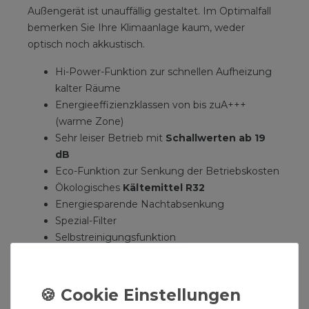
Außengerät ist unauffällig gestaltet. Im Optimalfall
bemerken Sie Ihre Klimaanlage kaum, weder
optisch noch akkustisch.
Hi-Power-Funktion zur schnellen Aufheizung
kalter Räume
Energieeffizienzklassen von bis zuA+++
(warme Zone)
Sehr leiser Betrieb mit
Schallwerten ab 19
dB
Eco-Funktion zur Senkung der Betriebskosten
Ökologisches
Kältemittel R32
Energiesparende Nachtabsenkung
Spezial-Filter
Selbstreinigungsfunktion
3D Autoswing-Funktionen für optimale
Luftverteilung
Komfortable Infrarot-Fernbedienung mit
umfangreichem Wochenprogramm