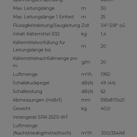
Max. Leitungslänge
m
30
Max. Leitungslänge 1 Einheit
m
25
Flüssigkeitsleitung/Saugleitung
Zoll
1/4"-3/8" (x2)
Inhalt Kältemittel R32
kg
1,4
Kältemittelvorfüllung für
m
20
Leitungslänge bis
Kältemittelnachfüllmenge pro
g/m
20
m
Luftmenge
m³/h
1950
Schalldruckpegel
dB(A)
49 (44)
Schallleistung
dB(A)
62
Abmessungen (HxBxT)
mm
595x870x290
Gewicht
kg
40,0
Innengerät SRK-25ZS-WF
Luftmenge
(Nacht/niedrig/mittel/hoch)
m³/h
300/354/480/59