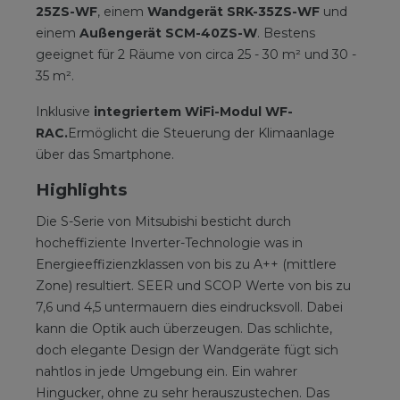
25ZS-WF
, einem
Wandgerät SRK-35ZS-WF
und
einem
Außengerät SCM-40ZS-W
. Bestens
geeignet für 2 Räume von circa 25 - 30 m² und 30 -
35 m².
Inklusive
integriertem WiFi-Modul WF-
RAC.
Ermöglicht die Steuerung der Klimaanlage
über das Smartphone.
Highlights
Die S-Serie von Mitsubishi besticht durch
hocheffiziente Inverter-Technologie was in
Energieeffizienzklassen von bis zu A++ (mittlere
Zone) resultiert. SEER und SCOP Werte von bis zu
7,6 und 4,5 untermauern dies eindrucksvoll. Dabei
kann die Optik auch überzeugen. Das schlichte,
doch elegante Design der Wandgeräte fügt sich
nahtlos in jede Umgebung ein. Ein wahrer
Hingucker, ohne zu sehr herauszustechen. Das