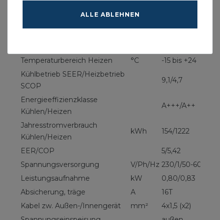
Kälteleistung min./Nenn./max.
kW
1,5/4/5,9
ALLE ABLEHNEN
Heizleistung min./Nenn./max
kW
1,3/4,5/6,3
Heizleistung bei -10 °C
kW
4,1
Temperaturbereich Kühlen
°C
-15 bis +46
Temperaturbereich Heizen
°C
-15 bis +24
Kühlbetrieb SEER/Heizbetrieb
9,1/4,7
SCOP
Energieeffizienzklasse
A+++/A++
Kühlen/Heizen
Jahresstromverbrauch
kWh
154/1222
Kühlen/Heizen
EER/COP
5/5,42
Spannungsversorgung
V/Ph/Hz
230/1/50-60
Leistungsaufnahme
kW
0,80/0,83
Absicherung, träge
A
16T
Kabel zw. Außen-/Innengerät
mm²
4x1,5 (x2)
Spannungseinspeisung
außen