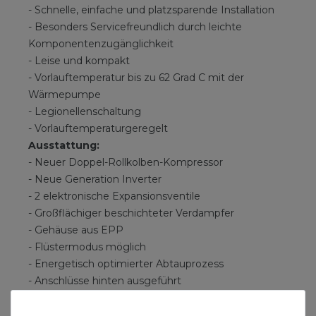
- Schnelle, einfache und platzsparende Installation
- Besonders Servicefreundlich durch leichte
Komponentenzugänglichkeit
- Leise und kompakt
- Vorlauftemperatur bis zu 62 Grad C mit der
Wärmepumpe
- Legionellenschaltung
- Vorlauftemperaturgeregelt
Ausstattung:
- Neuer Doppel-Rollkolben-Kompressor
- Neue Generation Inverter
- 2 elektronische Expansionsventile
- Großflächiger beschichteter Verdampfer
- Gehäuse aus EPP
- Flüstermodus möglich
- Energetisch optimierter Abtauprozess
- Anschlüsse hinten ausgeführt
- Kompaktmodul AWMS inklusive Regeleinheit HPC
400, Internetschnittstelle, Solar-