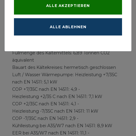
Lastprofil: L
ALLE AKZEPTIEREN
Angaben in Bezug auf EU F-GAS Verordnung
517/2014:
Hinweis: Enthält fluorierte Treibhausgase
ALLE ABLEHNEN
Kältemitteltyp: R410A
Treibhauspotential - GWP: 2088 kg CO2 äquivalent
Füllmenge des Kältemittels: 3,3 kg
Füllmenge des Kältemittels: 6,89 Tonnen CO2
äquivalent
Bauart des Kältekreises: hermetisch geschlossen
Luft / Wasser Wärmepumpe: Heizleistung +7/35C
nach EN 14511: 5,1 kW
COP +7/35C nach EN 14511: 4,9 -
Heizleistung +2/35 C nach EN 14511: 7,1 kW
COP +2/35C nach EN 14511: 4,1 -
Heizleistung -7/35C nach EN 14511: 11 kW
COP -7/35C nach EN 14511: 2,9 -
Kühlleistung bei A35/W7 nach EN 14511: 8,9 kW
EER bei A35/W7 nach EN 14511: 11,1 -