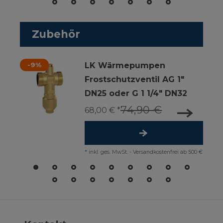
Zubehör
-9%
LK Wärmepumpen
Frostschutzventil AG 1"
DN25 oder G 1 1/4" DN32
74,90 €
68,00 € *
*
inkl. ges. MwSt.
-
Versandkostenfrei ab 500 €