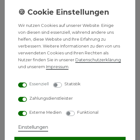
Warmwasserspeicher, elektrischen Zuheizer,
Ausdehnungsgefäß, Umwälzpumpe,
Sicherheitsventil und Bypass
Wir nutzen Cookies auf unserer Website. Einige
Typformel: CS7000iAW 13 IRMS-T
von diesen sind essenziell, während andere uns
Klasse für die jahreszeitbedingte
helfen, diese Website und Ihre Erfahrung zu
Raumheizungs-Energieeffizienz (55 Grad C
verbessern. Weitere Informationen zu den von uns
Vorlauftemperatur): A++
verwendeten Cookies und Ihren Rechten als
Jahreszeitbedingte Raumheizungs-Energieeffizienz
Nutzer finden Sie in unserer
Daten­schutz­erklärung
bei durchschnittlichen Klimaverhältnissen (55 Grad C
und unserem
Impressum
.
Vorlauftemperatur): 143 %
Nennwärmeleistung bei durchschnittlichen
Essenziell
Statistik
Klimaverhältnissen (55 Grad C Vorlauftemperatur): 9
kW
Zahlungsdienstleister
Schallleistungspegel im Freien: 55 dB (A)
Klasse für die Warmwasserbereitungs-
Externe Medien
Funktional
Energieeffizienz: A
Warmwasserbereitungs-Energieeffizienz bei
Einstellungen
durchschnittlichem Klima: 89 %