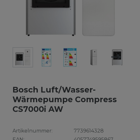
Bosch Luft/Wasser-
Wärmepumpe Compress
CS7000i AW
Artikelnummer:
7739614328
EAN:
4057749595867