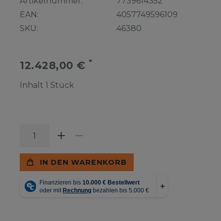
Artikelnummer:
7739614352
EAN:
4057749596109
SKU:
46380
*
12.428,00 €
Inhalt
1
Stück
IN DEN WARENKORB