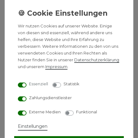
- Kompaktmodul AWM inklusive Regeleinheit HPC
400, Internetschnittstelle, Warmwasserspeicher,
elektrischen Zuheizer, Ausdehnungsgefäß,
Umwälzpumpe, Sicherheitsventil und Bypass
Wir nutzen Cookies auf unserer Website. Einige
Typformel: CS7000iAW 7 IRM-S
von diesen sind essenziell, während andere uns
Klasse für die jahreszeitbedingte
helfen, diese Website und Ihre Erfahrung zu
Raumheizungs-Energieeffizienz (55 Grad C
verbessern. Weitere Informationen zu den von uns
Vorlauftemperatur): A++
verwendeten Cookies und Ihren Rechten als
Nutzer finden Sie in unserer
Daten­schutz­erklärung
Jahreszeitbedingte Raumheizungs-Energieeffizienz
und unserem
Impressum
.
bei durchschnittlichen Klimaverhältnissen (55 Grad C
Vorlauftemperatur): 145 %
Nennwärmeleistung bei durchschnittlichen
Essenziell
Statistik
Klimaverhältnissen (55 Grad C Vorlauftemperatur): 5
kW
Zahlungsdienstleister
Schallleistungspegel im Freien: 53 dB (A)
Externe Medien
Funktional
Klasse für die Warmwasserbereitungs-
Energieeffizienz: A
Einstellungen
Warmwasserbereitungs-Energieeffizienz bei
durchschnittlichem Klima: 97 %