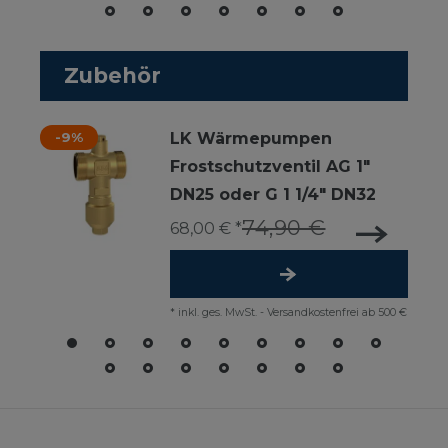
Zubehör
-9%
LK Wärmepumpen
Frostschutzventil AG 1"
DN25 oder G 1 1/4" DN32
74,90 €
68,00 € *
*
inkl. ges. MwSt.
-
Versandkostenfrei ab 500 €