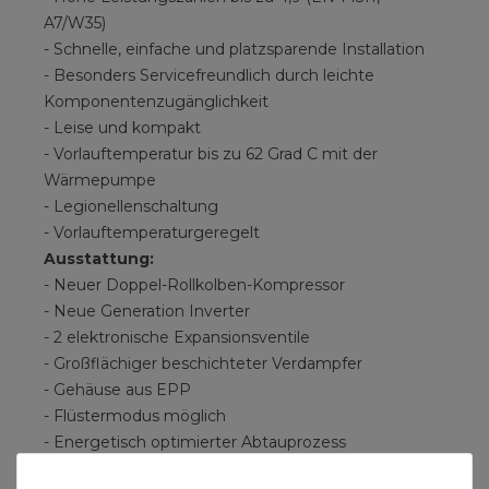
A7/W35)
- Schnelle, einfache und platzsparende Installation
- Besonders Servicefreundlich durch leichte
Komponentenzugänglichkeit
- Leise und kompakt
- Vorlauftemperatur bis zu 62 Grad C mit der
Wärmepumpe
- Legionellenschaltung
- Vorlauftemperaturgeregelt
Ausstattung:
- Neuer Doppel-Rollkolben-Kompressor
- Neue Generation Inverter
- 2 elektronische Expansionsventile
- Großflächiger beschichteter Verdampfer
- Gehäuse aus EPP
- Flüstermodus möglich
- Energetisch optimierter Abtauprozess
- Anschlüsse hinten ausgeführt