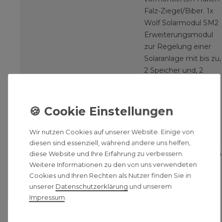
Falz-Ziegel/Biber. 1x
Wolf Solarmodul SM2
Erweiterungsmodul
zur Regelung einer
Solaranlage mit bis zu,
2 Speicher und, 2
Kompensatoren
erforderlich 1x Wolf
Anschluss-Set
Kollektorfeld
Aufdachmontage
Wir nutzen Cookies auf unserer Website. Einige von
bestehend aus, 1
diesen sind essenziell, während andere uns helfen,
Spezialgussarmaturen
diese Website und Ihre Erfahrung zu verbessern.
Weitere Informationen zu den von uns verwendeten
¾", 25 Liter
Cookies und Ihren Rechten als Nutzer finden Sie in
Ausdehnungsgefäß
unserer
Daten­schutz­erklärung
und unserem
Solar mit
Impressum
.
Befestigungsmaterial
1x Wolf