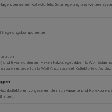
nlagen, bei denen Kollektorfeld, Solarregelung und weitere Sy
und Regelungskomponenten
allation
) und 6 vormontierten Haken Falz-Ziegel/Biber. 1x Wolf Solar
ensatoren erforderlich 1x Wolf Anschluss-Set Kollektorfeld Auf
agen
 Flachkollektoren vorgesehen. Je nach Variante sind Kollektor
thalten.