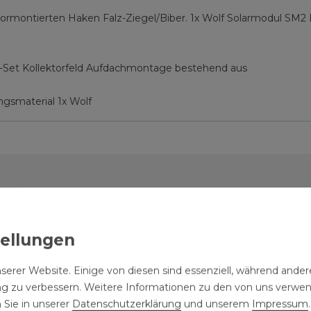
ormontierten Haken Falz-Ziegel/Biber. 1x Wolf Solarmodul SM2
s-Set Kollektorfeld Aufdachmontage bestehend aus
ngsmaterial 1x Wolf
nlage 2 Kollektoren 4,6 m² mit SM2
et
serer Website. Einige von diesen sind essenziell, während andere
ng zu verbessern. Weitere Informationen zu den von uns verwe
 Sie in unserer
Daten­schutz­erklärung
und unserem
Impressum
.