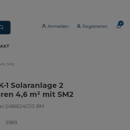
0
Anmelden
Registrieren
AKT
 Mit SM2
-1 Solaranlage 2
oren 4,6 m² mit SM2
r:
2486524C03-BM
3989