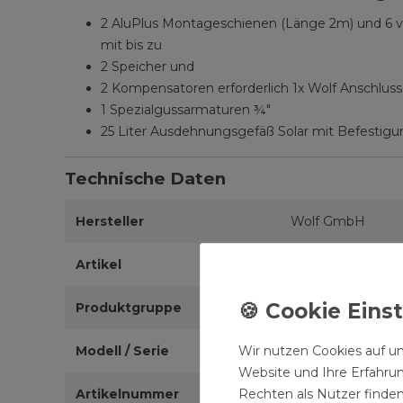
2 AluPlus Montageschienen (Länge 2m) und 6 v
mit bis zu
2 Speicher und
2 Kompensatoren erforderlich 1x Wolf Anschlus
1 Spezialgussarmaturen ¾"
25 Liter Ausdehnungsgefäß Solar mit Befestigu
Technische Daten
Hersteller
Wolf GmbH
Artikel
Wolf CFK-1 Solara
Produktgruppe
Solarthermie-Pak
Wir nutzen Cookies auf un
Modell / Serie
CFK-1
Website und Ihre Erfahru
Rechten als Nutzer finden
Artikelnummer
2486524C03-BM