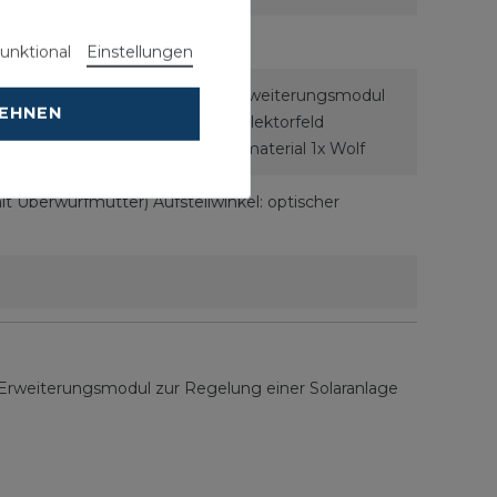
unktional
Einstellungen
Biber. 1x Wolf Solarmodul SM2 Erweiterungsmodul
LEHNEN
erlich 1x Wolf Anschluss-Set Kollektorfeld
sgefäß Solar mit Befestigungsmaterial 1x Wolf
t Überwurfmutter) Aufstellwinkel: optischer
 Erweiterungsmodul zur Regelung einer Solaranlage