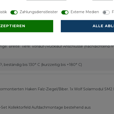
istik
Zahlungsdienstleister
Externe Medien
F
eschienen (Länge 2m) und 6 vormontierten Haken Falz-Ziegel/
KZEPTIEREN
ALLE AB
r Solaranlage mit bis zu, 2 Speicher und, 2 Kompensatoren erford
estehend aus, 1 Spezialgussarmaturen ¾", 25 Liter Ausdehnung
: Breite: Tiefe: Vorlauf-/Rücklauf Anschlüsse (flachdichtend mi
, beständig bis 130° C (kurzzeitig bis +180° C)
ormontierten Haken Falz-Ziegel/Biber. 1x Wolf Solarmodul SM2
s-Set Kollektorfeld Aufdachmontage bestehend aus