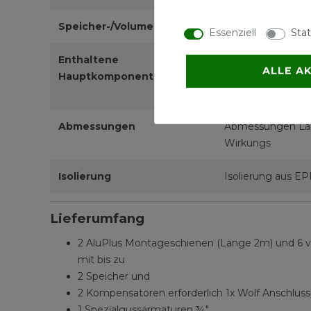
Speicher-/Volumenangaben
25 Liter, 20 Liter
Essenziell
Stat
Enthaltene
2 AluPlus Montag
ALLE A
Hauptkomponenten
zur Regelung eine
Aufdachmontage b
Abmessungen
Abmessungen Länge
Wirkungs
Isolierung
Isolierung aus EPP
Lieferumfang
2 AluPlus Montageschienen (Länge 2m) und 6 v
mit bis zu
2 Speicher und
2 Kompensatoren erforderlich 1x Wolf Anschlus
1 Spezialgussarmaturen ¾"