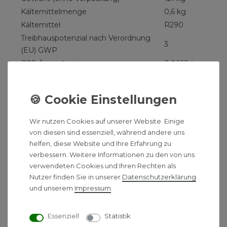
Kältemittelmenge
0,6 kg
Kältemittel
R290
Treibhauspotenzial nach Verordnung
3
(EU) GWP
CO2-Äquivalent
0,0018 t
Artikel-Nr. Vaillant Wärmepumpe:
0010021117
Vaillant Gas-Brennwerttherme
ecoTEC plus VC 15 CS/1-5
Wir nutzen Cookies auf unserer Website. Einige
Die Vaillant ecoTEC plus VC 15 ist optimal als
von diesen sind essenziell, während andere uns
zentrales Heizsystem für Einfamilien- und kleine
helfen, diese Website und Ihre Erfahrung zu
verbessern. Weitere Informationen zu den von uns
Mehrfamilienhäuser geeignet. Und zwar zuverlässig
verwendeten Cookies und Ihren Rechten als
und langlebig, denn alle ecoTEC plus VC Geräte
Nutzer finden Sie in unserer
Daten­schutz­erklärung
haben eine modulierende Verbrennungsregelung.
und unserem
Impressum
.
Dadurch wird die Leistung automatisch und
stufenlos an den aktuellen Wärmebedarf angepasst.
Durch die Modulation von Gebläse und Pumpe wird
Essenziell
Statistik