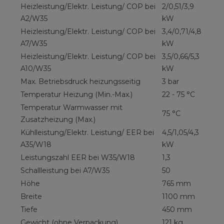
Heizleistung/Elektr. Leistung/ COP bei
2/0,51/3,9
A2/W35
kW
Heizleistung/Elektr. Leistung/ COP bei
3,4/0,71/4,8
A7/W35
kW
Heizleistung/Elektr. Leistung/ COP bei
3,5/0,66/5,3
A10/W35
kW
Max. Betriebsdruck heizungsseitig
3 bar
Temperatur Heizung (Min.-Max.)
22 - 75 °C
Temperatur Warmwasser mit
75 °C
Zusatzheizung (Max.)
Kühlleistung/Elektr. Leistung/ EER bei
4,5/1,05/4,3
A35/W18
kW
Leistungszahl EER bei W35/W18
1,3
Schallleistung bei A7/W35
50
Höhe
765 mm
Breite
1100 mm
Tiefe
450 mm
Gewicht (ohne Verpackung)
121 kg