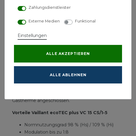
ebenfalls der Stromverbrauch reduziert.
Zahlungsdienstleister
Die zukunftssichere Verbrennungstechnologie
IoniDetect erkennt verschiedene Gasarten und -
Externe Medien
Funktional
qualitäten automatisch und sorgt so dafür, dass Sie
immer effizient heizen. Auch optisch überzeugt der
Einstellungen
neue ecoTEC plus VC 15 mehr denn je: Neben dem
modernen Design fällt gleich das große,
ALLE AKZEPTIEREN
beleuchtete Touch-Display ins Auge, das Ihnen eine
intuitive Bedienung ermöglicht. Mit dem passenden
Regler und dem Vaillant Internetmodul sensoNET
ALLE ABLEHNEN
ist auch eine Steuerung unterwegs per App
möglich. Das optional erhältliche Internetmodul wird
ganz einfach mit wenigen Handgriffen unter der
Gastherme angeschlossen.
Vorteile Vaillant ecoTEC plus VC 15 CS/1-5
Normnutzungsgrad 98 % (Hs) / 109 % (Hi)
Modulation bis zu 1:8