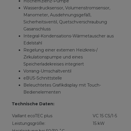
Hocheffizienz-Pumpe
Wasserdrucksensor, Volumenstromsensor,
Manometer, Ausdehnungsgefäß,
Sicherheitsventil, Quetschverschraubung
Gasanschluss
Integral-Kondensations-Wärmetauscher aus
Edelstahl
Regelung einer externen Heizkreis-/
Zirkulationspumpe und eines
Speicherladekreises integriert
Vorrang-Umschaltventil
eBUS-Schnittstelle
Beleuchtetes Grafikdisplay mit Touch-
Bedienelementen
Technische Daten:
Vaillant ecoTEC plus
VC 15 CS/1-5
Leistungsgröße:
15 kW