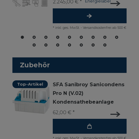
2.245,00 € *
Energielabel
*
inkl. ges. MwSt.
-
Versandkostenfrei ab 500 €
Zubehör
Top-Artikel
SFA Sanibroy Sanicondens
Pro N (V.02)
Kondensathebeanlage
62,00 € *
*
inkl. ges. MwSt.
-
Versandkostenfrei ab 500 €