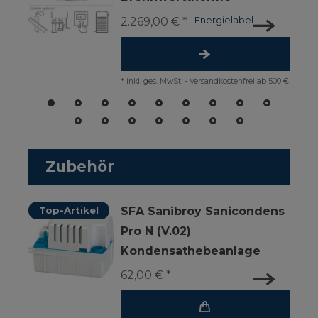
2.269,00 € *
Energielabel
*
inkl. ges. MwSt.
-
Versandkostenfrei ab 500 €
Zubehör
Top-Artikel
SFA Sanibroy Sanicondens
Pro N (V.02)
Kondensathebeanlage
62,00 € *