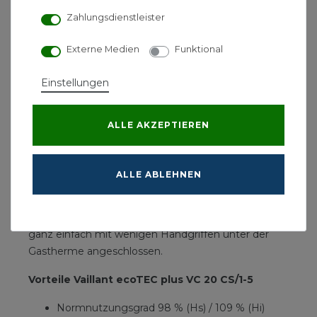
Modulation von Gebläse und Pumpe wird ebenfalls
Zahlungsdienstleister
der Stromverbrauch reduziert.
Die zukunftssichere Verbrennungstechnologie
Externe Medien
Funktional
IoniDetect erkennt verschiedene Gasarten und -
qualitäten automatisch und sorgt so dafür, dass Sie
Einstellungen
immer effizient heizen. Auch optisch überzeugt der
neue ecoTEC plus VC 20 mehr denn je: Neben dem
ALLE AKZEPTIEREN
modernen Design fällt gleich das große,
beleuchtete Touch-Display ins Auge, das Ihnen eine
intuitive Bedienung ermöglicht. Mit dem passenden
ALLE ABLEHNEN
Regler und dem Vaillant Internetmodul sensoNET
ist auch eine Steuerung unterwegs per App
möglich. Das optional erhältliche Internetmodul wird
ganz einfach mit wenigen Handgriffen unter der
Gastherme angeschlossen.
Vorteile Vaillant ecoTEC plus VC 20 CS/1-5
Normnutzungsgrad 98 % (Hs) / 109 % (Hi)