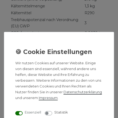
Kältemittelmenge
1,3 kg
Kältemittel
R290
Treibhauspotenzial nach Verordnung
3
(EU) GWP
CO2-Äquivalent
0,0039 t
Artikel-Nr. Vaillant Wärmepumpe:
0010021120
Vaillant Gas-Brennwerttherme
ecoTEC plus VC 20 CS/1-5
Wir nutzen Cookies auf unserer Website. Einige
Die Vaillant ecoTEC plus VC 20 Brennwert-
von diesen sind essenziell, während andere uns
Gastherme ist optimalals zentrales Heizsystem für
helfen, diese Website und Ihre Erfahrung zu
verbessern. Weitere Informationen zu den von uns
Einfamilien- und kleine Mehrfamilienhäuser
verwendeten Cookies und Ihren Rechten als
geeignet. Und zwar zuverlässig und langlebig, denn
Nutzer finden Sie in unserer
Daten­schutz­erklärung
alle ecoTEC plus VC Gasthermen haben eine
und unserem
Impressum
.
modulierende Verbrennungsregelung. Dadurch wird
die Leistung automatisch und stufenlos an den
aktuellen Wärmebedarf angepasst. Durch die
Essenziell
Statistik