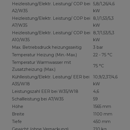
Heizleistung/Elektr. Leistung/ COP bei
5,8/1,26/4,6
A2/W35
kW
Heizleistung/Elektr. Leistung/ COP bei
8,1/1,53/5,3
A7/W35
kW
Heizleistung/Elektr. Leistung/ COP bei
8,7/1,53/5,3
A10/W35
kW
Max. Betriebsdruck heizungsseitig
3 bar
Temperatur Heizung (Min.-Max.)
22 - 75 °C
Temperatur Warmwasser mit
75 °C
Zusatzheizung (Max.)
Kühlleistung/Elektr. Leistung/ EER bei
10,9/2,37/4,6
A35/W18
kW
Leistungszahl EER bei W35/W18
4,6
Schallleistung bei A7/W35
59
Höhe
1565 mm
Breite
1100 mm
Tiefe
450 mm
Gewicht (ohne Verpackung)
210 kg