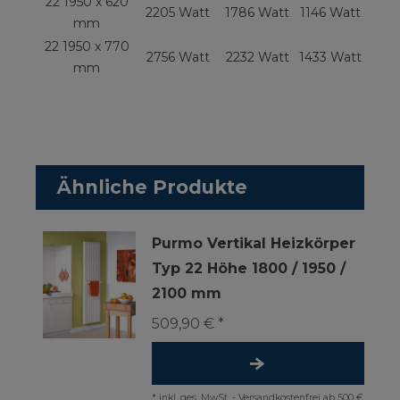
22 1950 x 620
2205 Watt
1786 Watt
1146 Watt
mm
22 1950 x 770
2756 Watt
2232 Watt
1433 Watt
mm
Ähnliche Produkte
Purmo Vertikal Heizkörper
Typ 22 Höhe 1800 / 1950 /
2100 mm
509,90 € *
*
inkl. ges. MwSt.
-
Versandkostenfrei ab 500 €