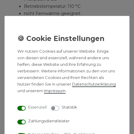
Betriebstemperatur: 110 °C
nicht Fernwärme geeignet
Farbe: RAL 9016, weitere RAL- und
Sanitärfarben sowie metallische und
strukturierte Farben auf Anfrage
Anschlüsse:
Wir nutzen Cookies auf unserer Website. Einige
2 Anschlüsse 1/2 Zoll unten mittig,
von diesen sind essenziell, während andere uns
Nabenabstand 50 mm
helfen, diese Website und Ihre Erfahrung zu
verbessern. Weitere Informationen zu den von uns
2 Anschlüsse unten seitlich, Nabenabstand:
verwendeten Cookies und Ihren Rechten als
Breite minus 56 mm
Nutzer finden Sie in unserer
Daten­schutz­erklärung
2 Anschlüsse 1/2 Zoll oben
und unserem
Impressum
.
Der Anschluss von oben ist durch einen um 180 °
gedrehten Heizkörper möglich. Die Minderleistung
Essenziell
Statistik
ist dabei mit 15-20 % einzukalkulieren!
Zahlungsdienstleister
Typ
Typ 21
Typ 22
Wand - Mitte Gewinde
65 mm
65 mm