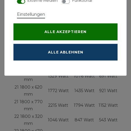
Externe Medien
Funktional
Wand - Vorderkante
107 mm
132 mm
Einstellungen
Bautiefe
82 mm
107 mm
Leistung:
ALLE AKZEPTIEREN
Maße
70/55/20°C
55/45/20°C
75/65/20°C
ALLE ABLEHNEN
21 1800 x 320
886 Watt
717 Watt
460 Watt
mm
21 1800 x 470
1329 Watt
1076 Watt
691 Watt
mm
21 1800 x 620
1772 Watt
1435 Watt
921 Watt
mm
21 1800 x 770
2215 Watt
1794 Watt
1152 Watt
mm
22 1800 x 320
1046 Watt
847 Watt
543 Watt
mm