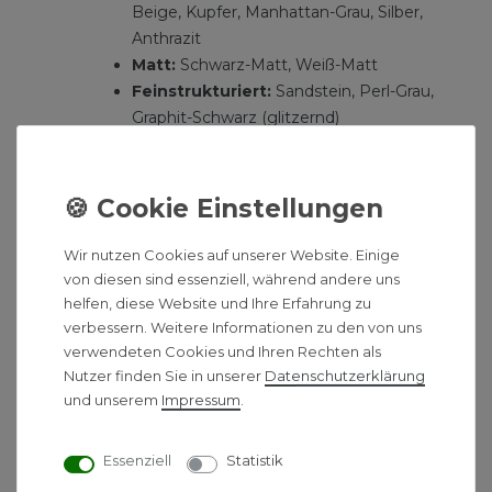
Beige, Kupfer, Manhattan-Grau, Silber,
Anthrazit
Matt:
Schwarz-Matt, Weiß-Matt
Feinstrukturiert:
Sandstein, Perl-Grau,
Graphit-Schwarz (glitzernd)
die abgebildeten Farben können bei
Lichteinfall anders ausfallen
Produktbeschreibung:
Wir nutzen Cookies auf unserer Website. Einige
Farbe weiß 48 Stunden Lieferzeit
von diesen sind essenziell, während andere uns
restliche Farben ca. 2-3 Wochen Lieferzeit,
helfen, diese Website und Ihre Erfahrung zu
weitere RAL-Farben auf Anfrage
verbessern. Weitere Informationen zu den von uns
alle Heizkörper sind Pulver-Beschichtet
verwendeten Cookies und Ihren Rechten als
Nutzer finden Sie in unserer
Daten­schutz­erklärung
Halterungen, Montagematerial, Entlüftungs-
und unserem
Impressum
.
und Verschlussstopfen im Lieferumfang
enthalten.
Misch- und Elektrobetrieb nicht möglich
Essenziell
Statistik
passende Handtuchhalter finden Sie unter