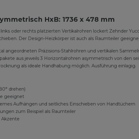
symmetrisch HxB: 1736 x 478 mm
 links oder rechts platzierten Vertikalrohren lockert Zehnder Y
ieben. Der Design-Heizkörper ist auch als Raumteiler geeigne
l angeordneten Präzisions-Stahlrohren und vertikalen Sammelr
pakete aus jeweils 3 Horizontalrohren asymmetrisch von den se
ocknung als ideale Handhabung möglich. Ausführung einlagig.
180° drehen)
me geeignet
uemes Aufhängen und seitliches Einschieben von Handtüchern
sungen zum Beispiel als Raumteiler
e Akzente