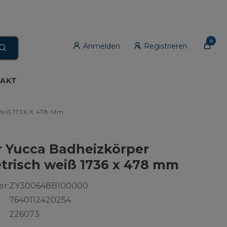
0
Anmelden
Registrieren
AKT
eiß 1736 X 478 Mm
 Yucca Badheizkörper
risch weiß 1736 x 478 mm
r:
ZY300648B100000
7640112420254
226073