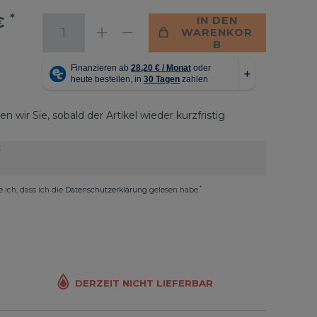
*
 €
IN DEN
WARENKOR
B
n wir Sie, sobald der Artikel wieder kurzfristig
E
*
e ich, dass ich die
Daten­schutz­erklärung
gelesen habe.
DERZEIT NICHT LIEFERBAR