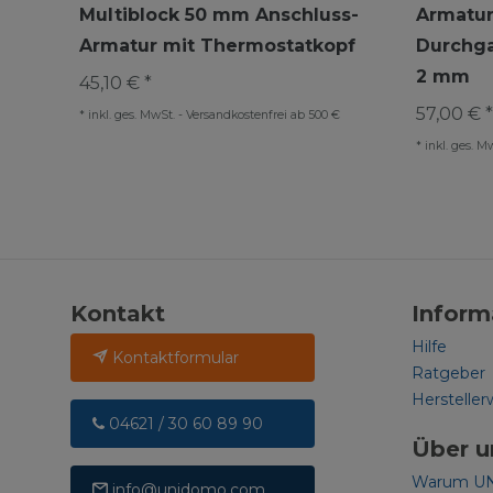
Multiblock 50 mm Anschluss-
Armatur
Armatur mit Thermostatkopf
Durchga
2 mm
45,10 € *
57,00 € *
*
inkl. ges. MwSt.
-
Versandkostenfrei ab 500 €
*
inkl. ges. M
Kontakt
Inform
Hilfe
Kontaktformular
Ratgeber
Hersteller
04621 / 30 60 89 90
Über u
Warum U
info@unidomo.com