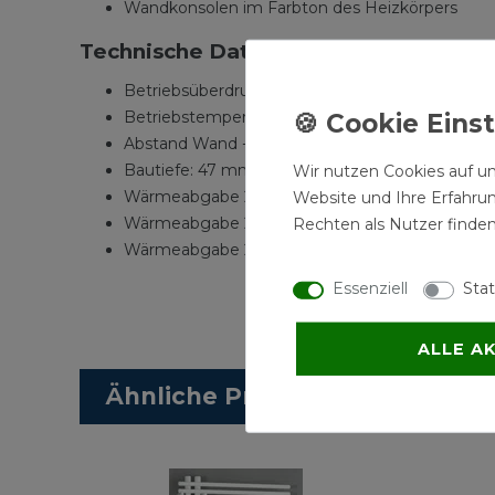
Wandkonsolen im Farbton des Heizkörpers
Technische Daten:
Betriebsüberdruck max. 12 bar
Betriebstemperatur max. 110 Grd. C
Abstand Wand - Mitte Anschluss: 48 - 63 mm
Bautiefe: 47 mm
Wir nutzen Cookies auf un
Wärmeabgabe 20 °C - 75/65: 686 Watt
Website und Ihre Erfahru
Wärmeabgabe 20 °C - 70/55: 562 Watt
Rechten als Nutzer finden
Wärmeabgabe 20 °C - 55/45: 356 Watt
Essenziell
Stat
ALLE A
Ähnliche Produkte