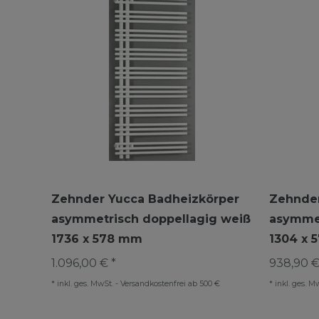
Zehnder Yucca Badheizkörper
Zehnder
asymmetrisch doppellagig weiß
asymmet
1736 x 578 mm
1304 x 
1.096,00 € *
938,90 €
*
inkl. ges. MwSt.
-
Versandkostenfrei ab 500 €
*
inkl. ges. M