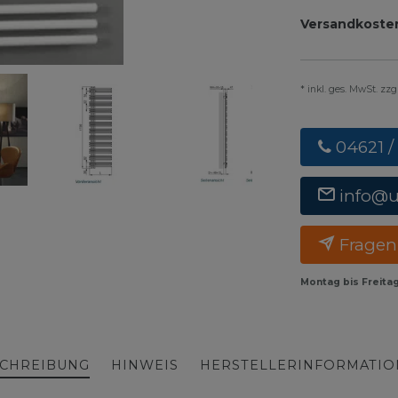
Versandkoste
* inkl. ges. MwSt. zz
04621 /
info@
Fragen
Montag bis Freita
CHREIBUNG
HINWEIS
HERSTELLERINFORMATI