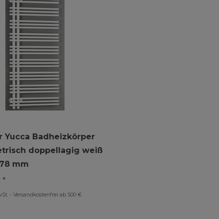
 Yucca Badheizkörper
risch doppellagig weiß
578 mm
 *
wSt.
-
Versandkostenfrei ab 500 €