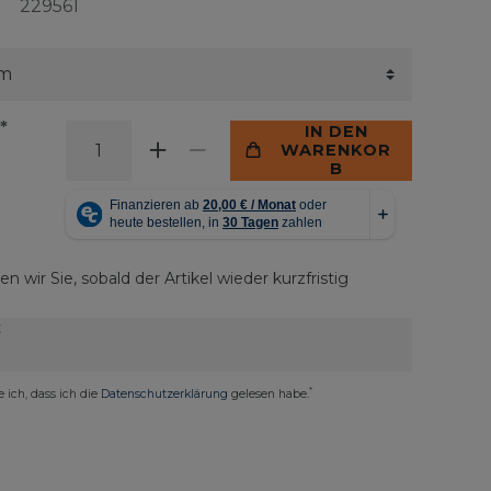
229561
*
IN DEN
WARENKOR
B
n wir Sie, sobald der Artikel wieder kurzfristig
E
*
e ich, dass ich die
Daten­schutz­erklärung
gelesen habe.