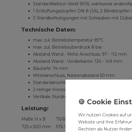
Standardfarbton Weiß 9016, wahlweise anders
1 Entlüftungsstopfen DN 8 (1/4), 2 Blindstopfen 
3 Wandbefestigungen mit Schrauben mit Dübe
Technische Daten:
max. zul. Betriebstemperatur 95°C
max. zul. Betriebsüberdruck 8 bar
Abstand Wand - Mitte Anschluss: 97 - 112 mm
Abstand Wand - Vorderkante: 134 - 149 mm
Bautiefe: 74 mm
Mittelanschluss, Narbenabstand 50 mm
Standardanschluss außen, Narbenabstand Brei
2-reihige Horizontale Rundrohre 23 mm
Vertikale Rundrohren 30 mm
Leistung:
Wir nutzen Cookies auf un
Maße H x B
75/65/20 °C
70/55/20°C
55/45/20°C
Website und Ihre Erfahru
725 x 500 mm
576 Watt
469 Watt
307 Watt
Rechten als Nutzer finden