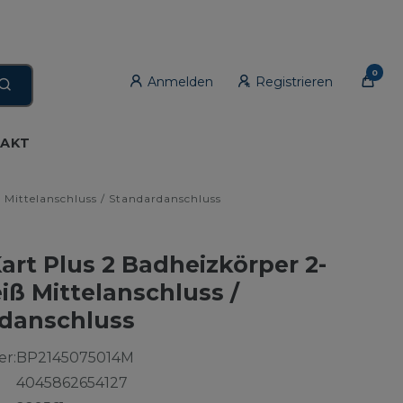
0
Anmelden
Registrieren
AKT
Mittelanschluss / Standardanschluss
rt Plus 2 Badheizkörper 2-
iß Mittelanschluss /
danschluss
r:
BP2145075014M
4045862654127