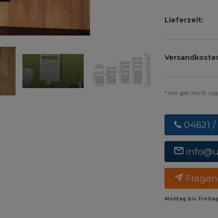
Lieferzeit:
Versandkoste
* inkl. ges. MwSt. zz
04621 /
info@
Fragen
Montag bis Freita