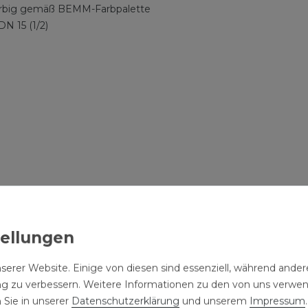
farbig gemäß BEMM-Farbpalette
DN 15 (1/2)
l
te minus 40 mm
serer Website. Einige von diesen sind essenziell, während andere
ng zu verbessern. Weitere Informationen zu den von uns verwe
 Sie in unserer
Daten­schutz­erklärung
und unserem
Impressum
.