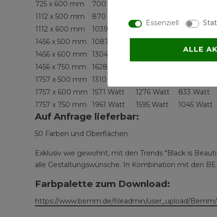
725 x 600 mm
700 Watt
570 Watt
374 Watt
1112 x 500 mm
870 Watt
706 Watt
460 Watt
Essenziell
Stat
1112 x 600 mm
1039 Watt
843 Watt
550 Watt
1456 x 500 mm
1087 Watt
882 Watt
574 Watt
ALLE A
1456 x 600 mm
1304 Watt
1059 Watt
691 Watt
1456 x 750 mm
1628 Watt
1323 Watt
866 Watt
1757 x 500 mm
1310 Watt
1063 Watt
693 Watt
1757 x 600 mm
1571 Watt
1276 Watt
833 Watt
1757 x 750 mm
1961 Watt
1595 Watt
1045 Watt
Auf Anfrage lieferbar:
50 Farben und Oberflächen
Exklusiv wie gewohnt, mit den Trends "Black is Beauti
alle Gestaltungswünsche. In Kombination mit den BE
Farbpalette zum Download:
https://www.bemm.de/fileadmin/user_upload/Bemm/