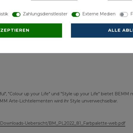
istik
Zahlungsdienstleister
Externe Medien
F
KZEPTIEREN
ALLE AB
ful", "Colour up your Life" und "Style up your Life" bietet BEMM
MM Arte-Lichtelementen wird ihr Style unverwechselbar.
Downloads-Uebersicht/BM_PL2022_81_Farbpalette-web.pdf