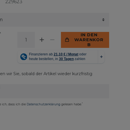
229623
*
IN DEN
WARENKOR
B
n wir Sie, sobald der Artikel wieder kurzfristig
E
*
e ich, dass ich die
Daten­schutz­erklärung
gelesen habe.