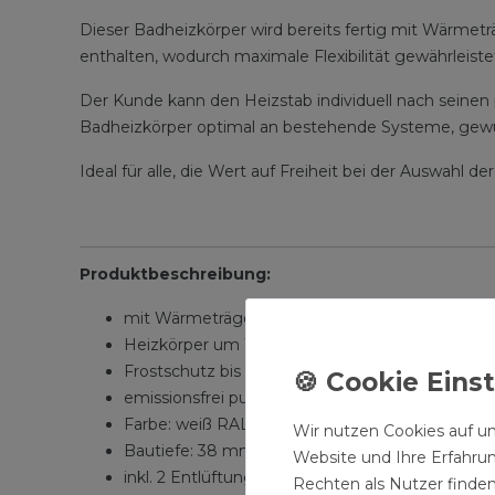
Dieser Badheizkörper wird bereits fertig mit Wärmeträg
enthalten, wodurch maximale Flexibilität gewährleistet
Der Kunde kann den Heizstab individuell nach seinen
Badheizkörper optimal an bestehende Systeme, gewü
Ideal für alle, die Wert auf Freiheit bei der Auswahl 
Produktbeschreibung:
mit Wärmeträgerflüssigkeit vorgefüllt und luftd
Heizkörper um 180° drehbar (links oder rechts o
Frostschutz bis -15 °C
emissionsfrei pulverbeschichtet DIN 55900
Farbe: weiß RAL9016
Wir nutzen Cookies auf un
Bautiefe: 38 mm
Website und Ihre Erfahru
inkl. 2 Entlüftungsstopfen DN 15 (1/2)
Rechten als Nutzer finden