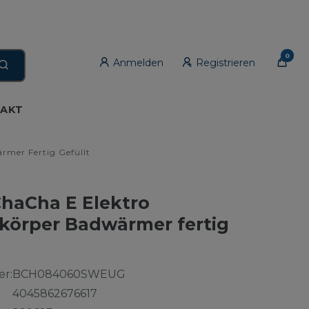
0
Anmelden
Registrieren
AKT
mer Fertig Gefüllt
aCha E Elektro
körper Badwärmer fertig
r:
BCH084060SWEUG
4045862676617