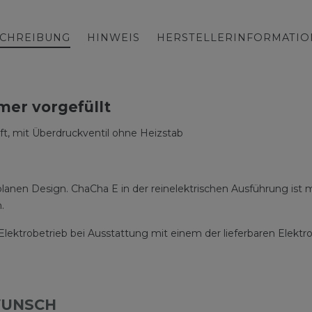
CHREIBUNG
HINWEIS
HERSTELLERINFORMATI
er vorgefüllt
üft, mit Überdruckventil ohne Heizstab
en Design. ChaCha E in der reinelektrischen Ausführung ist mi
.
lektrobetrieb bei Ausstattung mit einem der lieferbaren Elekt
WUNSCH