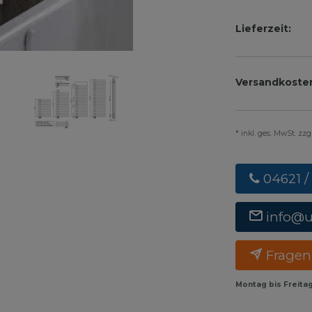
Lieferzeit:
Versandkoste
* inkl. ges. MwSt. zz
04621 /
info@
Fragen
Montag bis Freita