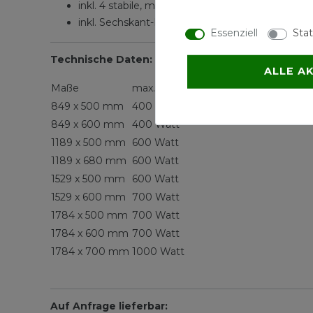
inkl. 4 stabile, montagefreundliche Befestigung
inkl. Sechskant-Holzschrauben und Dübeln
Essenziell
Stat
Technische Daten:
ALLE A
Maße
max. Heizstab
849 x 500 mm
400 Watt
849 x 600 mm
400 Watt
1189 x 500 mm
600 Watt
1189 x 680 mm
600 Watt
1529 x 500 mm
600 Watt
1529 x 600 mm
700 Watt
1784 x 500 mm
700 Watt
1784 x 600 mm
700 Watt
1784 x 700 mm
1000 Watt
Auf Anfrage lieferbar: