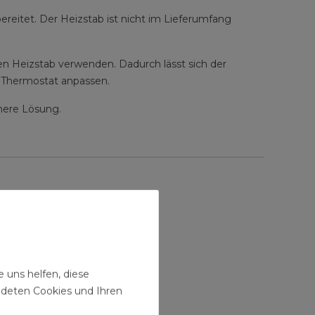
bereitet. Der Heizstab ist nicht im Lieferumfang
n Heizstab verwenden. Dadurch lässt sich der
 Thermostat anpassen.
chere Lösung.
 uns helfen, diese
ndeten Cookies und Ihren