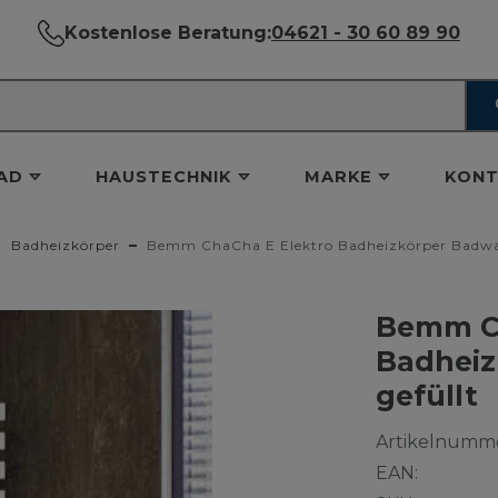
Kostenlose Beratung:
04621 - 30 60 89 90
AD
HAUSTECHNIK
MARKE
KONT
Badheizkörper
Bemm ChaCha E Elektro Badheizkörper Badwär
Bemm Ch
Badheiz
gefüllt
Artikelnumme
EAN: