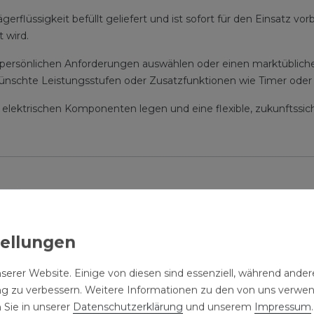
erflüssigkeit befüllt geliefert und ist sofort für den Einsatz vor
 wird.
 persönlichen Anforderungen auswählen oder einen marktübliche
nschte Leistungsstufen oder Zusatzfunktionen wie Timer oder
der elektrischen Komponenten legen und eine flexible, zukunftssi
icht verschlossen
ffen)
serer Website. Einige von diesen sind essenziell, während andere
ng zu verbessern. Weitere Informationen zu den von uns verwe
 Sie in unserer
Daten­schutz­erklärung
und unserem
Impressum
.