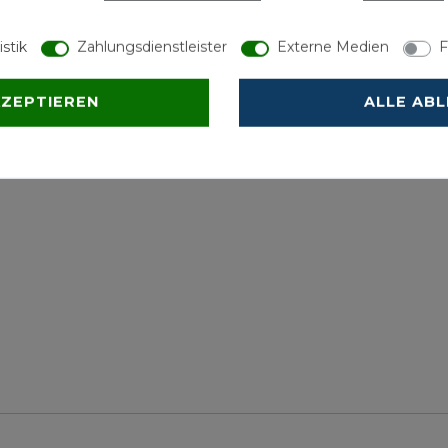
en aus Stahl
istik
Zahlungsdienstleister
Externe Medien
F
KZEPTIEREN
ALLE AB