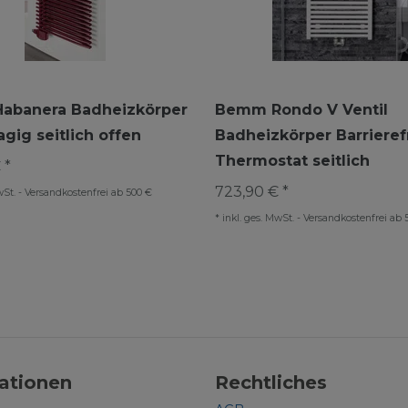
abanera Badheizkörper
Bemm Rondo V Ventil
gig seitlich offen
Badheizkörper Barrieref
Thermostat seitlich
 *
723,90 € *
wSt.
-
Versandkostenfrei ab 500 €
*
inkl. ges. MwSt.
-
Versandkostenfrei ab 
ationen
Rechtliches