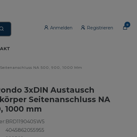
0
Anmelden
Registrieren
AKT
Seitenanschluss NA 500, 900, 1000 Mm
ondo 3xDIN Austausch
körper Seitenanschluss NA
0, 1000 mm
r:
BRD119040SW5
4045862055955