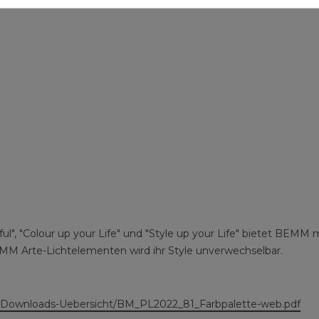
ful", "Colour up your Life" und "Style up your Life" bietet BEMM
MM Arte-Lichtelementen wird ihr Style unverwechselbar.
Downloads-Uebersicht/BM_PL2022_81_Farbpalette-web.pdf