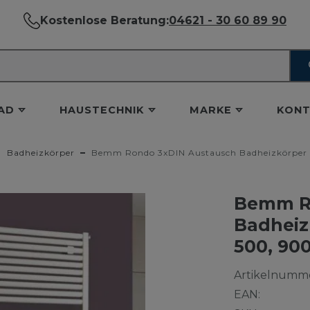
Kostenlose Beratung:
04621 - 30 60 89 90
AD
HAUSTECHNIK
MARKE
KONT
Badheizkörper
Bemm Rondo 3xDIN Austausch Badheizkörper 
Bemm R
Badheiz
500, 90
Artikelnumme
EAN: