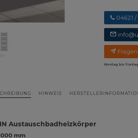
04621 /
info@
Fragen
Montag bis Freita
CHREIBUNG
HINWEIS
HERSTELLERINFORMATI
IN Austauschbadheizkörper
 1000 mm