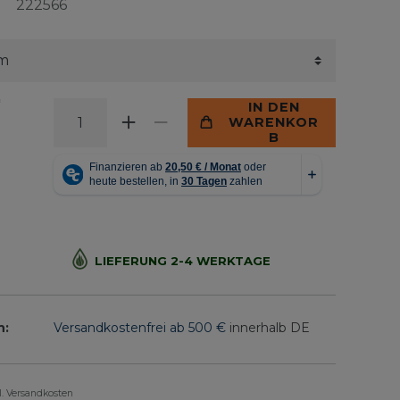
222566
*
IN DEN
WARENKOR
B
LIEFERUNG 2-4 WERKTAGE
n:
Versandkostenfrei ab 500 €
innerhalb DE
gl. Versandkosten