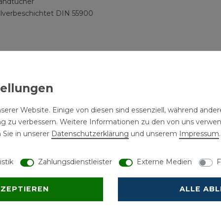
andtücher
ulverbeschichtet DIN 55900
n mit Inbusschrauben und zwei kürzbare Konsolrohre
Klemmhalter mit Distanzschraube.
Watt bei 90/70/20° C
serer Website. Einige von diesen sind essenziell, während andere
gnet
ng zu verbessern. Weitere Informationen zu den von uns verwe
 Sie in unserer
Daten­schutz­erklärung
und unserem
Impressum
.
ürzbar
istik
Zahlungsdienstleister
Externe Medien
F
ohrenden
KZEPTIEREN
ALLE AB