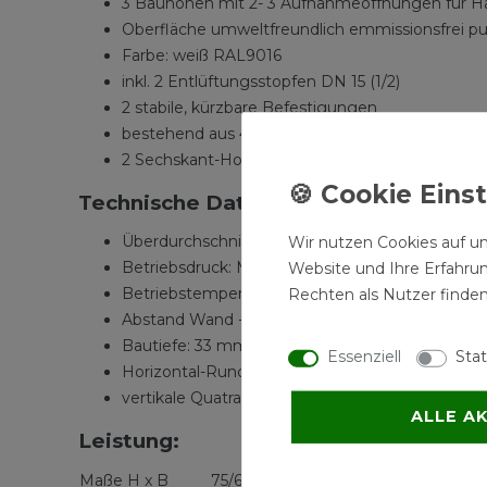
3 Bauhöhen mit 2- 3 Aufnahmeöffnungen für H
Oberfläche umweltfreundlich emmissionsfrei p
Farbe: weiß RAL9016
inkl. 2 Entlüftungsstopfen DN 15 (1/2)
2 stabile, kürzbare Befestigungen
bestehend aus 4 Aluminiumdruckguß-Halbschale
2 Sechskant-Holzschrauben mit Dübel sowie 1 
Technische Daten:
Überdurchschnittliche Wärmeleistung bis 1544 
Wir nutzen Cookies auf un
Betriebsdruck: Max. 10 bar, für Fernwärme geei
Website und Ihre Erfahru
Betriebstemperatur: Max 100 °C
Rechten als Nutzer finden
Abstand Wand - Mitte Anschluss: 65 - 150 mm, k
Bautiefe: 33 mm
Essenziell
Stat
Horizontal-Rundrohre 18 mm mit Halbkugel-R
vertikale Quatradrohre 30 x 30 mm
ALLE A
Leistung:
Maße H x B
75/65/20 °C
70/55/20°C
55/45/20°C