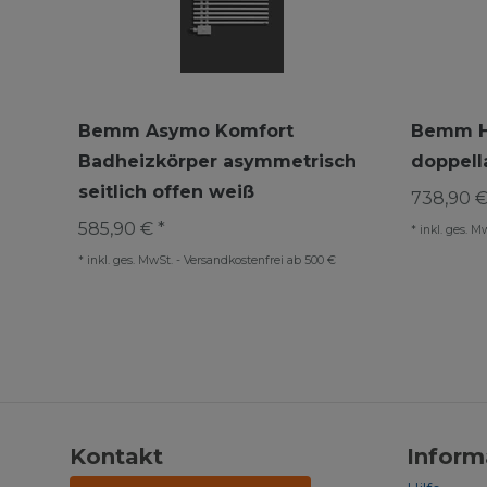
Bemm Asymo Komfort
Bemm H
Badheizkörper asymmetrisch
doppella
seitlich offen weiß
738,90 €
585,90 € *
*
inkl. ges. M
*
inkl. ges. MwSt.
-
Versandkostenfrei ab 500 €
Kontakt
Inform