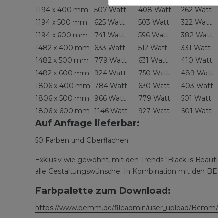
1194 x 400 mm
507 Watt
408 Watt
262 Watt
1194 x 500 mm
625 Watt
503 Watt
322 Watt
1194 x 600 mm
741 Watt
596 Watt
382 Watt
1482 x 400 mm
633 Watt
512 Watt
331 Watt
1482 x 500 mm
779 Watt
631 Watt
410 Watt
1482 x 600 mm
924 Watt
750 Watt
489 Watt
1806 x 400 mm
784 Watt
630 Watt
403 Watt
1806 x 500 mm
966 Watt
779 Watt
501 Watt
1806 x 600 mm
1146 Watt
927 Watt
601 Watt
Auf Anfrage lieferbar:
50 Farben und Oberflächen
Exklusiv wie gewohnt, mit den Trends "Black is Beauti
alle Gestaltungswünsche. In Kombination mit den BE
Farbpalette zum Download:
https://www.bemm.de/fileadmin/user_upload/Bemm/