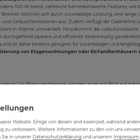
todens 100-W bietet zahlreiche bemerkenswerte Features, wie be
r Brenner zeichnet sich durch zuverlässige Leistung, eine lange
ff- und Geräuschemissionen aus. Zudem verfügt die Gastherme 
 effizient in Wärme umwandelt. Hinzukommt die vollautomatisch
ine durchgehend saubere und effiziente Verbrennung gewährlei
 und ist daher bestens geeignet für zuverlässigen und langlebi
sierung von Etagenwohnungen oder Einfamilienhäusern su
moderne Gas-Brennwerttherme, sondern auch mit Blick auf zukünf
dgas
und
100 % Bio-Flüssiggas
freigegeben. Das macht die Vit
lle: Energieeinsparung, Komfort und Sicherheit mit ViCar
rm Viessmann One Base hat eine integrierte WLAN-Schnittstell
serer Website. Einige von diesen sind essenziell, während andere
 der Heizung ganz einfach und intuitiv. Sie stellt die Weichen z
ng zu verbessern. Weitere Informationen zu den von uns verwe
 Sie in unserer
Daten­schutz­erklärung
und unserem
Impressum
.