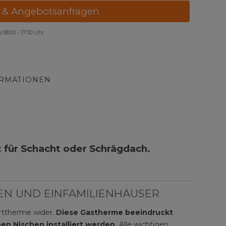
 & Angebotsanfragen
g
08:00 - 17:00 Uhr
ORMATIONEN
für Schacht oder Schrägdach.
EN UND EINFAMILIENHÄUSER
erttherme wider.
Diese Gastherme beeindruckt
en Nischen installiert werden.
Alle wichtigen