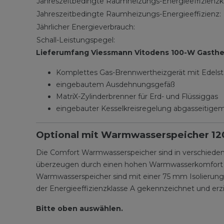
Jahreszeitbedingte Raumheizungs-Energieeffizienzk
Jahreszeitbedingte Raumheizungs-Energieeffizienz:
Jährlicher Energieverbrauch:
Schall-Leistungspegel:
Lieferumfang Viessmann Vitodens 100-W Gasth
Komplettes Gas-Brennwertheizgerät mit Edels
eingebautem Ausdehnungsgefäß
MatriX-Zylinderbrenner für Erd- und Flüssiggas
eingebauter Kesselkreisregelung abgasseitigem
Optional mit Warmwasserspeicher 120
Die Comfort Warmwasserspeicher sind in verschiede
überzeugen durch einen hohen Warmwasserkomfort un
Warmwasserspeicher sind mit einer 75 mm Isolierung 
der Energieeffizienzklasse A gekennzeichnet und erz
Bitte oben auswählen.