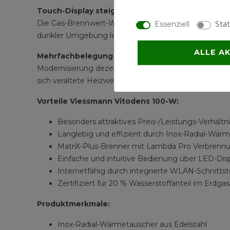
Touch-Display steigert den Bedienkomfort
Die Gas-Brennwert-Wandgeräte Vitodens 100-W von Vi
Essenziell
Stat
dunkler Umgebung leicht ablesen und komfortabel b
ALLE A
Mehrfachbelegung eines Schornsteins
Modernisierung dezentraler Heiztechnik in der Wohn
sich veraltete Heizwertgeräte schnell und einfach a
Vorteile Viessmann Vitodens 100-W:
Besonders attraktives Preis-/Leistungs-Verhältni
Langlebig und effizient durch Inox-Radial-Wärm
MatriX-Plus-Brenner mit Lambda Pro Verbrennu
Einfache und intuitive Bedienung über LED-Di
Internetfähig durch integrierte WLAN-Schnittst
Zertifiziert für 20 % Wasserstoffanteil im Erdgas
Produktmerkmale:
Inox-Radial-Wärmetauscher aus Edelstahl