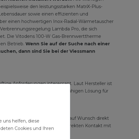
ispielsweise den leistungsstarken MatriX-Plus-
 Lebensdauer sowie einen effizienten und
über einen hochwertigen Inox-Radial-Wärmetauscher
e Verbrennungsregelung Lambda Pro, die sich
stet. Die Vitodens 100-W Gas-Brennwerttherme
gen Betrieb.
Wenn Sie auf der Suche nach einer
chen, dann sind Sie bei der Viessmann
tige Anforderungen interessant. Laut Hersteller ist
odens 100-W zu einer zukunftsfähigen Lösung für
e
e. Diese verbindet die Heizung auf Wunsch direkt
 uns helfen, diese
u digitalen Services und ist im direkten Kontakt mit
ndeten Cookies und Ihren