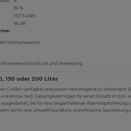
lasse:
A
93 %
11073 kWh
46 dB
erme:
tahl-Wärmetauscher
 Kesselanschluss-Stück und Verkleidung.
, 150 oder 200 Liter
nen Größen verfügbar und passen hervorragend zu Viessmann 
d sind je nach Fassungsvermögen für einen Einsatz im Ein- o
ausgestattet, die für eine langanhaltende Wärmespeicherung und
ielen somit eine umweltfreundliche und effiziente Speicherung 