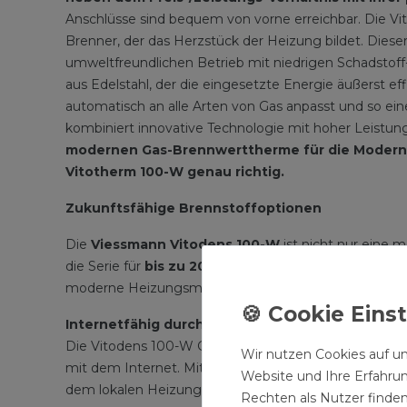
Anschlüsse sind bequem von vorne erreichbar. Die Vi
Brenner, der das Herzstück der Heizung bildet. Diese
umweltfreundlichen Betrieb mit niedrigen Schadsto
aus Edelstahl, der die eingesetzte Energie äußerst
automatisch an alle Arten von Gas anpasst und so e
kombiniert innovative Technologie mit hoher Leistung
modernen Gas-Brennwerttherme für die Moderni
Vitotherm 100-W genau richtig.
Zukunftsfähige Brennstoffoptionen
Die
Viessmann Vitodens 100-W
ist nicht nur eine 
die Serie für
bis zu 20 % Wasserstoff
,
100 % Bio-Er
moderne Heizungsmodernisierungen.
Internetfähig durch integrierte WLAN-Schnittste
Die Vitodens 100-W Gastherme mit der neuen Plattfo
Wir nutzen Cookies auf un
mit dem Internet. Mit der ViCare App ist die Bedienung
Website und Ihre Erfahru
dem lokalen Heizungsfachbetrieb.
Rechten als Nutzer finden