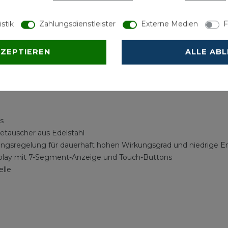
essmann werden über die neue hinterleuchtete LCD-Touch-Bedi
istik
Zahlungsdienstleister
Externe Medien
F
edienen.
KZEPTIEREN
ALLE AB
ungswirtschaft führt meist zu aufwändigen Sanierungen. Mit V
ustauschen. Dabei werden alle Heizwertgeräte eines Abgasstran
s
etauscher aus Edelstahl
ngsregelung für dauerhaft hohen Wirkungsgrad und niedrige E
splay mit 7-Segment-Anzeige und Touch-Buttons
elle