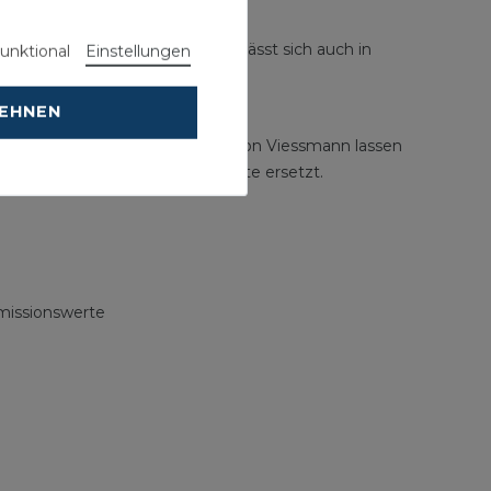
enung geregelt. Das Display lässt sich auch in
unktional
Einstellungen
LEHNEN
itodens Gas-Brennwertthermen von Viessmann lassen
gs durch moderne Brennwertgeräte ersetzt.
missionswerte