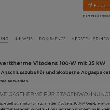
Fragen
Montag bis Freita
BUNG
HINWEIS
DOKUMENTE
HERSTELLERINF
werttherme Vitodens 100-W mit 25 kW
Anschlusszubehör und Skoberne Abgaspaket 
rme auswählen.
KTIVE GASTHERME FÜR ETAGENWOHNUNG
piegelt sich natürlich auch in der Vitodens 100-W Gas-Brennw
 platzsparenden Konstruktion und kann problemlos in klein