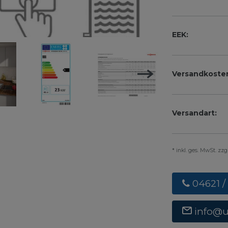
EEK:
Versandkoste
Versandart:
* inkl. ges. MwSt. zz
04621 /
info@