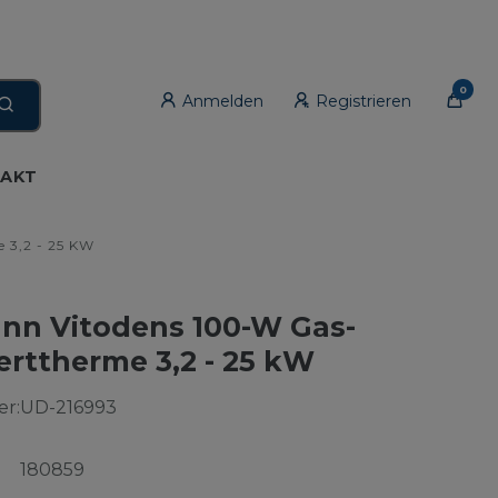
0
Anmelden
Registrieren
AKT
 3,2 - 25 KW
nn Vitodens 100-W Gas-
rttherme 3,2 - 25 kW
r:
UD-216993
180859