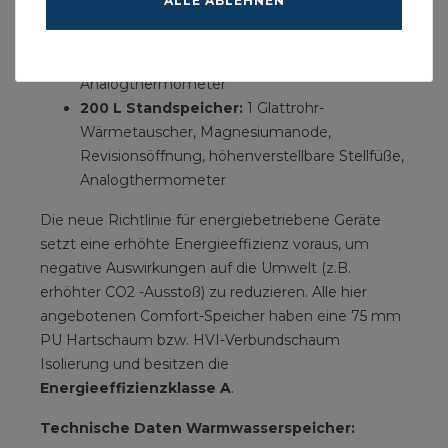
ALLE ABLEHNEN
150 L Standspeicher:
1 Glattrohr-
Wärmetauscher, Magnesiumanode,
Revisionsöffnung, höhenverstellbare Stellfüße,
Analogthermometer
200 L Standspeicher:
1 Glattrohr-
Wärmetauscher, Magnesiumanode,
Revisionsöffnung, höhenverstellbare Stellfüße,
Analogthermometer
Die neue Richtlinie für energiebetriebene Geräte
setzt eine erhöhte Energieeffizienz voraus, um
negative Auswirkungen auf die Umwelt (z.B.
erhöhter CO2 -Ausstoß) zu reduzieren. Alle hier
angebotenen Comfort-Speicher haben eine 75 mm
PU Hartschaum bzw. HVI-Verbundschaum
Isolierung und besitzen die
Energieeffizienzklasse A
.
Technische Daten Warmwasserspeicher: