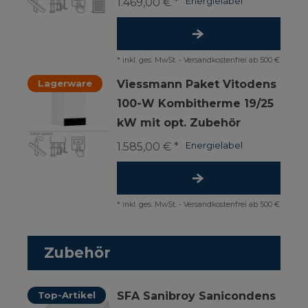
1.469,00 € *
Energielabel
*
inkl. ges. MwSt.
-
Versandkostenfrei ab 500 €
Lagerware
Viessmann Paket Vitodens
100-W Kombitherme 19/25
kW mit opt. Zubehör
1.585,00 € *
Energielabel
*
inkl. ges. MwSt.
-
Versandkostenfrei ab 500 €
Zubehör
Top-Artikel
SFA Sanibroy Sanicondens