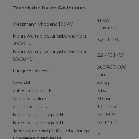
Technische Daten Gastherme:
11 kW
Viessmann Vitodens 100-W
Leistung
Nenn-Wärmeleistungsbereich bei
3,2 - 11 kW
50/30 °C:
Nenn-Wärmeleistungsbereich bei
2,9 - 10,1 kW
80/60 °C:
360/400/700
Länge/Breite/Höhe:
mm
Gewicht:
33 kg
zul. Betriebsdruck:
3 bar
Abgasanschluss:
60 mm
Zuluftanschluss:
100 mm
Norm-Nutzungsgrad Hs:
bis 98 %
Norm-Nutzungsgrad Hi:
bis 109 %
Jahreszeitbedingte Raumheizungs-
A
Energieeffizienzklasse: