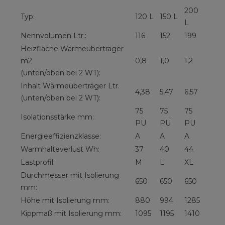
200
Typ:
120 L
150 L
L
Nennvolumen Ltr.:
116
152
199
Heizfläche Wärmeüberträger
m2
0,8
1,0
1,2
(unten/oben bei 2 WT):
Inhalt Wärmeüberträger Ltr.
4,38
5,47
6,57
(unten/oben bei 2 WT):
75
75
75
Isolationsstärke mm:
PU
PU
PU
Energieeffizienzklasse:
A
A
A
Warmhalteverlust Wh:
37
40
44
Lastprofil:
M
L
XL
Durchmesser mit Isolierung
650
650
650
mm:
Höhe mit Isolierung mm:
880
994
1285
Kippmaß mit Isolierung mm:
1095
1195
1410