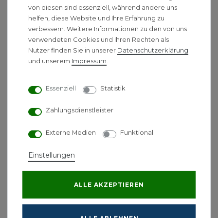
von diesen sind essenziell, während andere uns
verschiedenen Größen verfügbar und passen
helfen, diese Website und Ihre Erfahrung zu
hervorragend zu Viessmann Vitodens 200-W Gas-
verbessern. Weitere Informationen zu den von uns
Brennwertthermen. Die Speicher überzeugen durch
verwendeten Cookies und Ihren Rechten als
einen hohen Warmwasserkomfort und sind je nach
Nutzer finden Sie in unserer
Daten­schutz­erklärung
Fassungsvermögen für einen Einsatz im Ein- oder
und unserem
Impressum
.
Mehrfamilienhaus geeignet. Die Comfort
Warmwasserspeicher sind mit einer 75 mm
Essenziell
Statistik
Isolierung ausgestattet, die für eine langanhaltende
Wärmespeicherung und eine erhöhte
Zahlungsdienstleister
Energieeffizienz sorgt. Sie sind mit der
Energieeffizienzklasse A gekennzeichnet und
Externe Medien
Funktional
erzielen somit eine umweltfreundliche und
effiziente Speicherung des Wassers.
Einstellungen
Bitte oben auswählen.
ALLE AKZEPTIEREN
120 L Thermenspeicher:
1 Glattrohr-
Wärmetauscher, Magnesiumanode,
höhenverstellbare Stellfüße, Entleerung