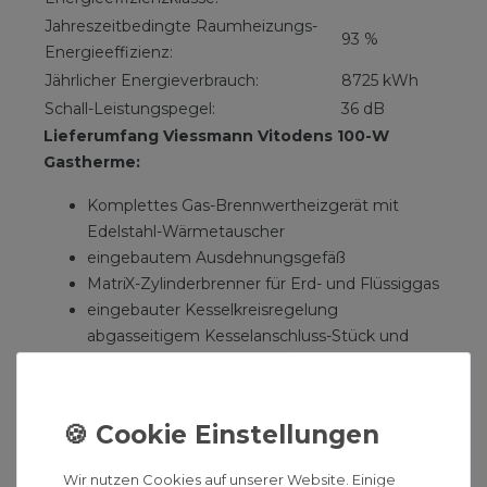
Jahreszeitbedingte Raumheizungs-
93 %
Energieeffizienz:
Jährlicher Energieverbrauch:
8725 kWh
Schall-Leistungspegel:
36 dB
Lieferumfang Viessmann Vitodens 100-W
Gastherme:
Komplettes Gas-Brennwertheizgerät mit
Edelstahl-Wärmetauscher
eingebautem Ausdehnungsgefäß
MatriX-Zylinderbrenner für Erd- und Flüssiggas
eingebauter Kesselkreisregelung
abgasseitigem Kesselanschluss-Stück und
Verkleidung.
Optional mit Warmwasserspeicher
120, 150 oder 200 Liter
Wir nutzen Cookies auf unserer Website. Einige
Die Comfort Warmwasserspeicher sind in