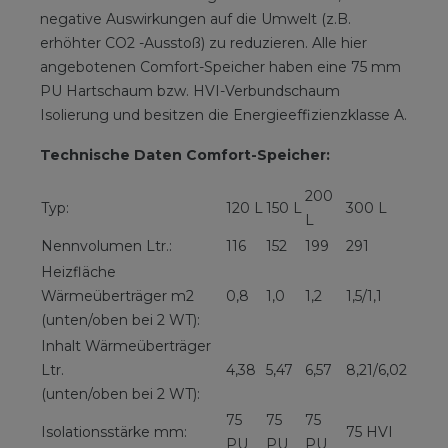
negative Auswirkungen auf die Umwelt (z.B.
erhöhter CO2 -Ausstoß) zu reduzieren. Alle hier
angebotenen Comfort-Speicher haben eine 75 mm
PU Hartschaum bzw. HVI-Verbundschaum
Isolierung und besitzen die Energieeffizienzklasse A.
Technische Daten Comfort-Speicher:
200
Typ:
120 L
150 L
300 L
L
Nennvolumen Ltr.:
116
152
199
291
Heizfläche
Wärmeüberträger m2
0,8
1,0
1,2
1,5/1,1
(unten/oben bei 2 WT):
Inhalt Wärmeüberträger
Ltr.
4,38
5,47
6,57
8,21/6,02
(unten/oben bei 2 WT):
75
75
75
Isolationsstärke mm:
75 HVI
PU
PU
PU