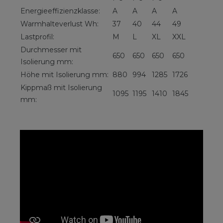
Energieeffizienzklasse:
A
A
A
A
Warmhalteverlust Wh:
37
40
44
49
Lastprofil:
M
L
XL
XXL
Durchmesser mit
650
650
650
650
Isolierung mm:
Höhe mit Isolierung mm:
880
994
1285
1726
Kippmaß mit Isolierung
1095
1195
1410
1845
mm: