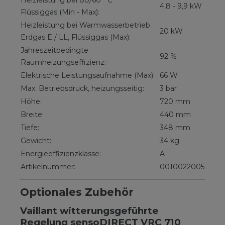
Heizleistung bei 80/60 ˚C
4,8 - 9,9 kW
Flüssiggas (Min - Max):
Heizleistung bei Warmwasserbetrieb
20 kW
Erdgas E / LL, Flüssiggas (Max):
Jahreszeitbedingte
92 %
Raumheizungseffizienz:
Elektrische Leistungsaufnahme (Max):
66 W
Max. Betriebsdruck, heizungsseitig:
3 bar
Höhe:
720 mm
Breite:
440 mm
Tiefe:
348 mm
Gewicht:
34 kg
Energieeffizienzklasse:
A
Artikelnummer:
0010022005
Optionales Zubehör
Vaillant witterungsgeführte
Regelung sensoDIRECT VRC 710