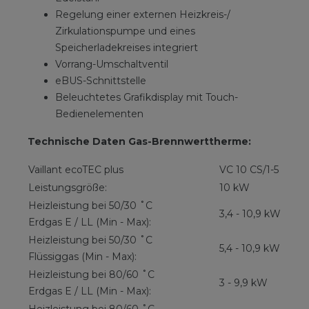
Regelung einer externen Heizkreis-/
Zirkulationspumpe und eines
Speicherladekreises integriert
Vorrang-Umschaltventil
eBUS-Schnittstelle
Beleuchtetes Grafikdisplay mit Touch-
Bedienelementen
Technische Daten Gas-Brennwerttherme:
Vaillant ecoTEC plus
VC 10 CS/1-5
Leistungsgröße:
10 kW
Heizleistung bei 50/30 ˚C
3,4 - 10,9 kW
Erdgas E / LL (Min - Max):
Heizleistung bei 50/30 ˚C
5,4 - 10,9 kW
Flüssiggas (Min - Max):
Heizleistung bei 80/60 ˚C
3 - 9,9 kW
Erdgas E / LL (Min - Max):