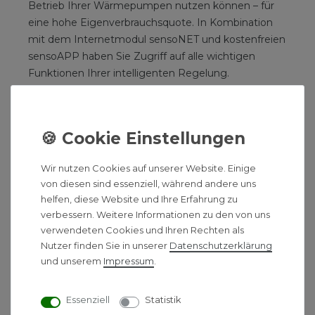
Betrieb Ihrer Wärmepumpen nutzen können – für
eine hohe Eigenverbrauchsquote. In Kombination
mit dem Internetmodul sensoNET und kostenfreien
sensoAPP haben Sie Zugriff auf alle wichtigen
Funktionen Ihrer intelligenten Regelung.
Produktvorteile:
Witterungsgeführter eBUS Regler mit TFT-
Grafikdisplay
Komfortable sensoAPP Steuerung für Android
Wir nutzen Cookies auf unserer Website. Einige
und iOS (Internetmodul VR 921 nötig)
von diesen sind essenziell, während andere uns
Intuitive Bedienbarkeit ohne Vorkenntnisse
helfen, diese Website und Ihre Erfahrung zu
mit Touch-Bedienelementen
verbessern. Weitere Informationen zu den von uns
Schnelle Inbetriebnahme und
verwendeten Cookies und Ihren Rechten als
Nutzer finden Sie in unserer
Daten­schutz­erklärung
Systemkonfiguration durch geführte
und unserem
Impressum
.
Fragenstellungen im neuen
Installationsassistenten
Ohne Zusatzmodule einsetzbar zur
Essenziell
Statistik