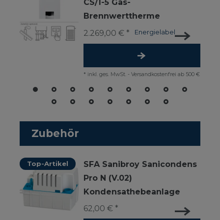
CS/1-5 Gas-
Brennwerttherme
2.269,00 € *
Energielabel
*
inkl. ges. MwSt.
-
Versandkostenfrei ab 500 €
Zubehör
Top-Artikel
SFA Sanibroy Sanicondens
Pro N (V.02)
Kondensathebeanlage
62,00 € *