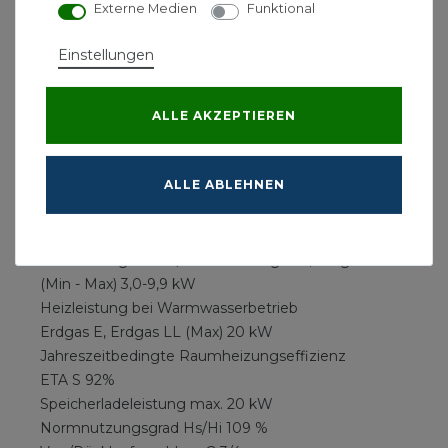
Externe Medien
Funktional
- Regelung einer externen Heizkreis-/
Zirkulationspumpe und eines
Einstellungen
Speicherladekreises integriert
- Vorrang-Umschaltventil
- eBUS-Schnittstelle
ALLE AKZEPTIEREN
- Beleuchtetes Grafikdisplay mit
Touch-Bedienelementen
ALLE ABLEHNEN
- Diagnoseschnittstelle integriert
Heizleistung bei 50/30 Grd.C Erdgas E, Erdgas LL
(Min - Max) 3,4-10,9 kW
Heizleistung bei 80/60 Grd.C Erdgas E, Erdgas LL
(Min - Max) 3,0-9,9 kW
Heizleistung bei Warmwasserbetrieb
Erdgas E, Erdgas LL (Max) 20 kW
Jahreszeitbedingte Raumheizungseffizienz
ETA S 92%
Speicherladeleistung max. 20 kW
Normnutzungsgrad Hs/Hi 109 %