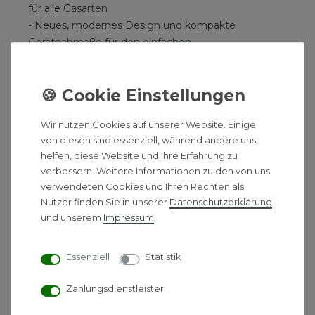
für alle Gasarten
- Neues, modernes Design und kompakte
Geräteabmaße für den einfachen
Heizungstausch
- Beleuchtetes Grafikdisplay mit
Bedienung über Touch-Elemente
- Display zur Einstellung und
Wir nutzen Cookies auf unserer Website. Einige
Überwachung von internen
von diesen sind essenziell, während andere uns
- Gerätefunktionen sowie zur Bedienung
helfen, diese Website und Ihre Erfahrung zu
des Einkreisreglers sensoDIRECT 710
verbessern. Weitere Informationen zu den von uns
- Komfortsicherungsprogramm für einen
verwendeten Cookies und Ihren Rechten als
zuverlässige Wärmeversorgung
Nutzer finden Sie in unserer
Daten­schutz­erklärung
Ausstattung:
und unserem
Impressum
.
- Hocheffizienz-Pumpe
- Wasserdrucksensor, Volumenstromsensor,
Essenziell
Statistik
Manometer, 10 Liter ADG, Sicherheitsventil,
Quetschverschraubung Gasanschluss
Zahlungsdienstleister
- Integral-Kondensations-Wärmetauscher
aus Edelstahl