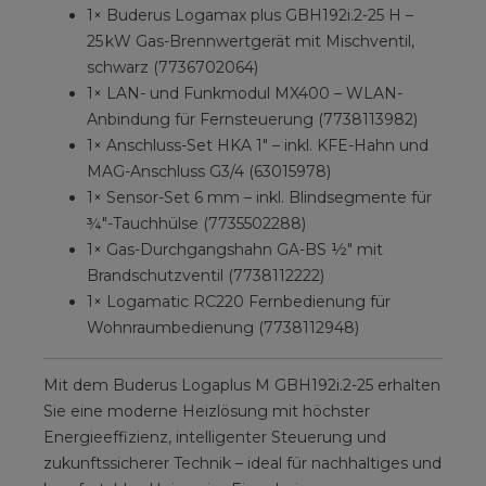
1× Buderus Logamax plus GBH192i.2-25 H –
25 kW Gas-Brennwertgerät mit Mischventil,
schwarz (7736702064)
1× LAN- und Funkmodul MX400 – WLAN-
Anbindung für Fernsteuerung (7738113982)
1× Anschluss-Set HKA 1" – inkl. KFE-Hahn und
MAG-Anschluss G3/4 (63015978)
1× Sensor-Set 6 mm – inkl. Blindsegmente für
¾"-Tauchhülse (7735502288)
1× Gas-Durchgangshahn GA-BS ½" mit
Brandschutzventil (7738112222)
1× Logamatic RC220 Fernbedienung für
Wohnraumbedienung (7738112948)
Mit dem Buderus Logaplus M GBH192i.2-25 erhalten
Sie eine moderne Heizlösung mit höchster
Energieeffizienz, intelligenter Steuerung und
zukunftssicherer Technik – ideal für nachhaltiges und