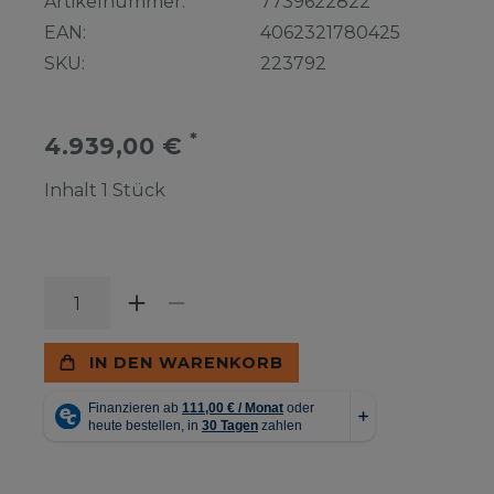
Artikelnummer:
7739622822
EAN:
4062321780425
SKU:
223792
*
4.939,00 €
Inhalt
1
Stück
IN DEN WARENKORB