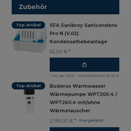
Zubehör
Top-Artikel
SFA Sanibroy Sanicondens
Pro N (V.02)
Kondensathebeanlage
62,00 € *
*
inkl. ges. MwSt.
-
Versandkostenfrei ab 500 €
Top-Artikel
Buderus Warmwasser
Wärmepumpe WPT200.4 /
WPT260.4 mit/ohne
Wärmetauscher
2.199,00 € *
Energielabel