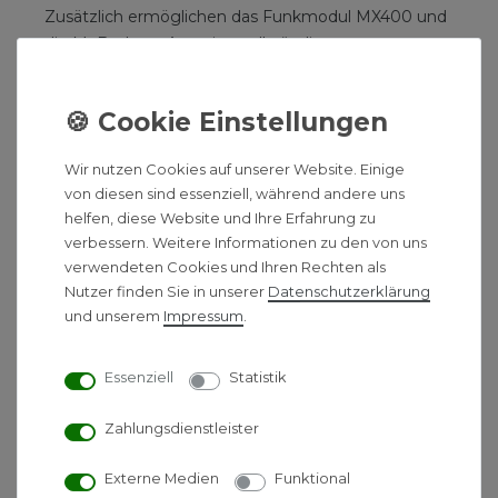
Zusätzlich ermöglichen das Funkmodul MX400 und
die MyBuderus App eine vollständige
Fernsteuerung und Diagnose der Anlage – ideal für
den modernen, digitalen Haushalt.
Dank des serienmäßigen Mischventils lässt sich das
Gerät besonders einfach mit anderen
Wir nutzen Cookies auf unserer Website. Einige
Wärmeerzeugern kombinieren, wodurch sich ideale
von diesen sind essenziell, während andere uns
helfen, diese Website und Ihre Erfahrung zu
Bedingungen für hybride Heizsysteme ergeben.
verbessern. Weitere Informationen zu den von uns
verwendeten Cookies und Ihren Rechten als
Technischen Daten
Nutzer finden Sie in unserer
Daten­schutz­erklärung
und unserem
Impressum
.
Heizleistung (50/30 °C):
2,9 – 25,1 kW
Heizleistung (80/60 °C):
2,7 – 23,6 kW
Warmwasserleistung:
23,6 kW
Essenziell
Statistik
Modulationsbereich:
bis zu 1:9
Zahlungsdienstleister
Aluminiumguss mit
Wärmetauscher:
ALUplus-Beschichtung
Externe Medien
Funktional
Hybridfähig