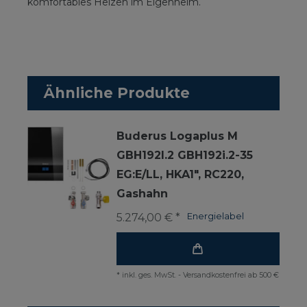
komfortables Heizen im Eigenheim.
Ähnliche Produkte
Buderus Logaplus M
GBH192I.2 GBH192i.2-35
EG:E/LL, HKA1", RC220,
Gashahn
5.274,00 € *
Energielabel
*
inkl. ges. MwSt.
-
Versandkostenfrei ab 500 €