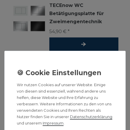
TECEnow WC
Betätigungsplatte für
Zweimengentechnik
54,90 € *
*
inkl. ges. MwSt.
-
Versandkostenfrei ab 500 €
Grohe Urinal-Betätigung
Surf Fertigmontageset
Wir nutzen Cookies auf unserer Website. Einige
93,90 € *
von diesen sind essenziell, während andere uns
helfen, diese Website und Ihre Erfahrung zu
verbessern. Weitere Informationen zu den von uns
verwendeten Cookies und Ihren Rechten als
*
inkl. ges. MwSt.
-
Versandkostenfrei ab 500 €
Nutzer finden Sie in unserer
Daten­schutz­erklärung
und unserem
Impressum
.
Geberit Betätigungsplatte