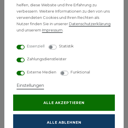
Tectron für Urinal-Spüler 37021
helfen, diese Website und Ihre Erfahrung zu
und Varianten
verbessern. Weitere Informationen zu den von uns
verwendeten Cookies und Ihren Rechten als
Batterie-Stromversorgung 6 V Lithium-Batterie, Typ
Nutzer finden Sie in unserer
Daten­schutz­erklärung
CR-P2
und unserem
Impressum
.
Fließdruck min. 0,5 bar
Betriebsdruck max. 10 bar
Essenziell
Statistik
Metallgehäuse
LongLife Batterie Elektronik
Zahlungsdienstleister
Batterielebensdauer ca. 7 Jahre (bei 150
Betätigungen pro Tag)
Externe Medien
Funktional
7 voreingestellte Programme: mit 24- oder 72-
Stunden-Spülung
Einstellungen
zeit- oder benutzerabhängig mit Reinigungsmodus
Batteriezustandsanzeige
ALLE AKZEPTIEREN
zusätzliche Funktionen mit der optionalen
Fernbedienung 36206
Spülzeit einstellbar, manuell oder mit
ALLE ABLEHNEN
Fernbedienung