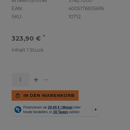
Artikelnummer:
37427000
EAN:
4005176935695
SKU:
10712
*
323,90 €
Inhalt
1
Stück
IN DEN WARENKORB