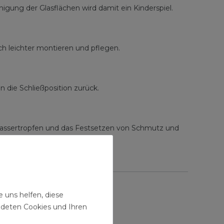
igung der Glasflächen wird damit ein Kinderspiel.
ch leichter montieren und pflegen.
n die Schließposition zurück.
assertropfen und das Festsetzen von Schmutz und
 uns helfen, diese
ndeten Cookies und Ihren