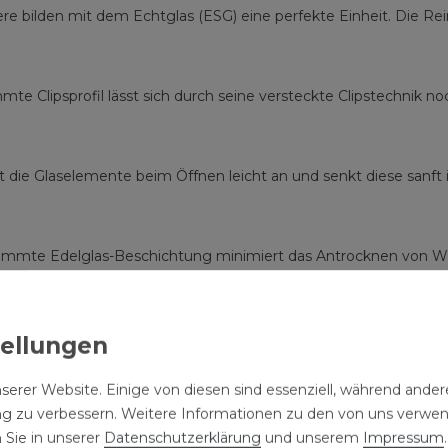
e bilden mit dem Echtglas (ESG) eine perfekte Einheit. Die Rein
e Clipsprofil lässt sich durch seine versteckte Clipstechnik no
 die Glaselemente beim Öffnen leicht an und senkt diese sanft i
timmte Edelglas-Beschichtung minimiert das Antrocknen von W
rdings nicht erspart.
serer Website. Einige von diesen sind essenziell, während andere
ng zu verbessern. Weitere Informationen zu den von uns verwe
 Sie in unserer
Daten­schutz­erklärung
und unserem
Impressum
.