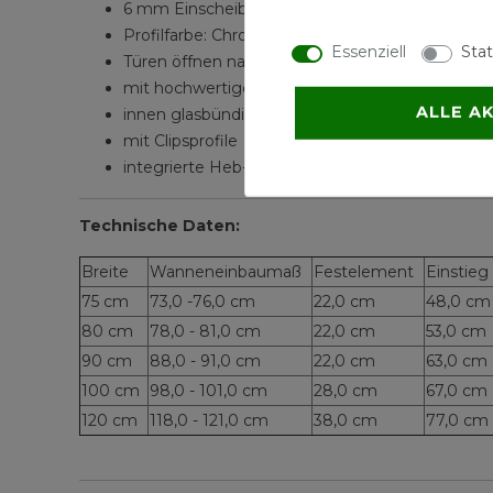
6 mm Einscheiben-Sicherheitsglas (ESG) klar Hel
Profilfarbe: Chromoptik
Essenziell
Stat
Türen öffnen nach außen
mit hochwertigen Knopfgriff Chrom
ALLE A
innen glasbündige Scharniere Chrom
mit Clipsprofile
integrierte Heb-/Senk-Mechanismus erleichtert
Technische Daten:
Breite
Wanneneinbaumaß
Festelement
Einstieg
75 cm
73,0 -76,0 cm
22,0 cm
48,0 cm
80 cm
78,0 - 81,0 cm
22,0 cm
53,0 cm
90 cm
88,0 - 91,0 cm
22,0 cm
63,0 cm
100 cm
98,0 - 101,0 cm
28,0 cm
67,0 cm
120 cm
118,0 - 121,0 cm
38,0 cm
77,0 cm