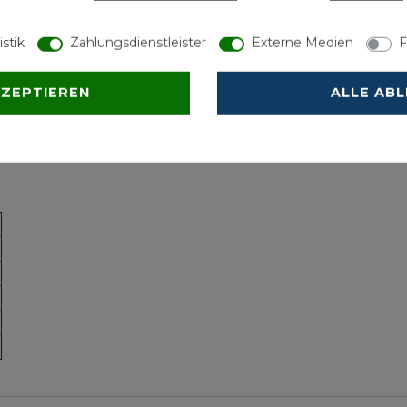
l
istik
Zahlungsdienstleister
Externe Medien
F
KZEPTIEREN
ALLE AB
 das Öffnen und Schließen.