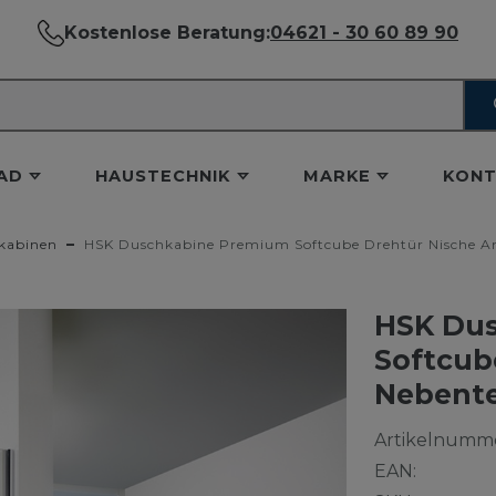
Kostenlose Beratung:
04621 - 30 60 89 90
AD
HAUSTECHNIK
MARKE
KONT
kabinen
HSK Duschkabine Premium Softcube Drehtür Nische An
HSK Du
Softcub
Nebente
Artikelnumme
EAN: