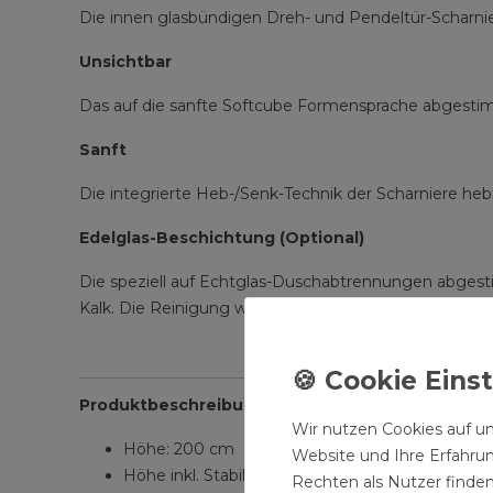
Die innen glasbündigen Dreh- und Pendeltür-Scharnier
Unsichtbar
Das auf die sanfte Softcube Formensprache abgestimmt
Sanft
Die integrierte Heb-/Senk-Technik der Scharniere hebt
Edelglas-Beschichtung (Optional)
Die speziell auf Echtglas-Duschabtrennungen abges
Kalk. Die Reinigung wird einem damit erleichtert – alle
Produktbeschreibung:
Wir nutzen Cookies auf un
Höhe: 200 cm
Website und Ihre Erfahru
Höhe inkl. Stabilisationsbügel: 203 cm
Rechten als Nutzer finden