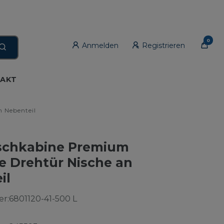
0
Anmelden
Registrieren
AKT
 Nebenteil
schkabine Premium
e Drehtür Nische an
il
r:
6801120-41-500 L