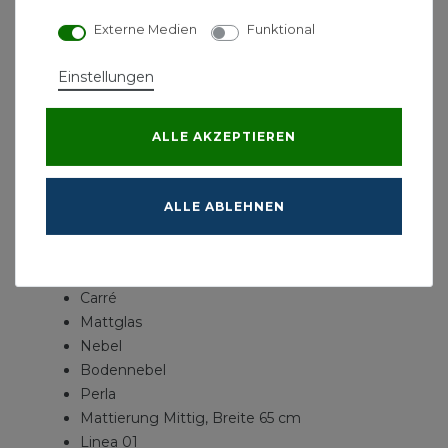
Designvielfalt für Ihr Badezimmer
Externe Medien
Funktional
Einstellungen
Dieses Angebot gilt nur in Verbindung mit
einem Kauf einer einteiligen Duschkabine Walk
ALLE AKZEPTIEREN
In, Frontelement oder Nischenlösung.
ALLE ABLEHNEN
Glasarten:
Grau
Chinchilla
Carré
Mattglas
Nebel
Bodennebel
Perla
Mattierung Mittig, Breite 65 cm
Linea 01