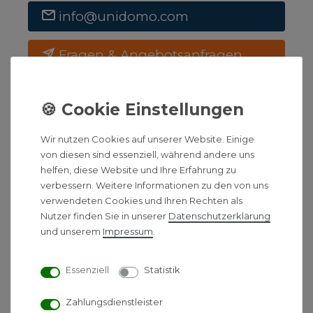
info@unidomo.com
Fragen & Angebotsanfragen
Montag bis Freitag
08:00 - 17:00 Uhr
Wir nutzen Cookies auf unserer Website. Einige
BESCHREIBUNG
von diesen sind essenziell, während andere uns
helfen, diese Website und Ihre Erfahrung zu
HINWEIS
verbessern. Weitere Informationen zu den von uns
verwendeten Cookies und Ihren Rechten als
HERSTELLERINFORMATIONEN
Nutzer finden Sie in unserer
Daten­schutz­erklärung
und unserem
Impressum
.
HSK Glasarten für einteilige
Essenziell
Statistik
Walk In, Nischen und
Zahlungsdienstleister
Frontelemente