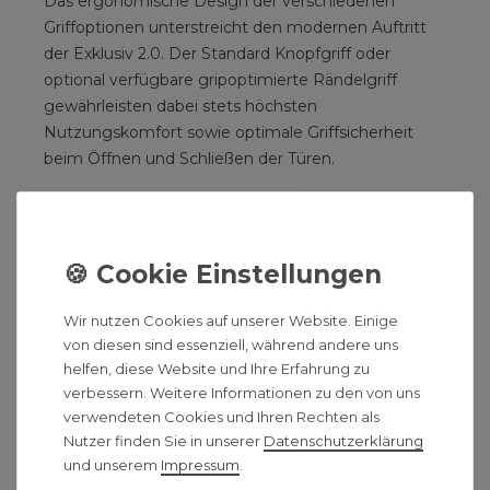
Das ergonomische Design der verschiedenen
Griffoptionen unterstreicht den modernen Auftritt
der Exklusiv 2.0. Der Standard Knopfgriff oder
optional verfügbare gripoptimierte Rändelgriff
gewährleisten dabei stets höchsten
Nutzungskomfort sowie optimale Griffsicherheit
beim Öffnen und Schließen der Türen.
Edelglas-Beschichtung (Optional)
Die speziell auf Echtglas-Duschabtrennungen
abgestimmte Edelglas-Beschichtung minimiert das
Antrocknen von Wassertropfen und das Festsetzen
Wir nutzen Cookies auf unserer Website. Einige
von Schmutz und Kalk. Die Reinigung wird einem
von diesen sind essenziell, während andere uns
damit erleichtert – allerdings nicht erspart.
helfen, diese Website und Ihre Erfahrung zu
verbessern. Weitere Informationen zu den von uns
verwendeten Cookies und Ihren Rechten als
Nutzer finden Sie in unserer
Daten­schutz­erklärung
Produktbeschreibung:
und unserem
Impressum
.