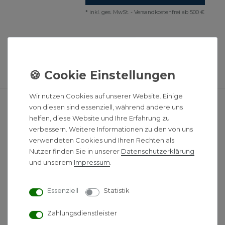
*
inkl. ges. MwSt.
-
Versandkostenfrei ab 500 €
Was muss ich zu
Fußbodenheizungen wissen? Hier
geht es zu unserem Ratgeber.
Wir nutzen Cookies auf unserer Website. Einige
von diesen sind essenziell, während andere uns
Kontakt
helfen, diese Website und Ihre Erfahrung zu
verbessern. Weitere Informationen zu den von uns
verwendeten Cookies und Ihren Rechten als
Kontaktformular
Nutzer finden Sie in unserer
Daten­schutz­erklärung
und unserem
Impressum
.
04621 / 30 60 89 90
Essenziell
Statistik
info@unidomo.com
Zahlungsdienstleister