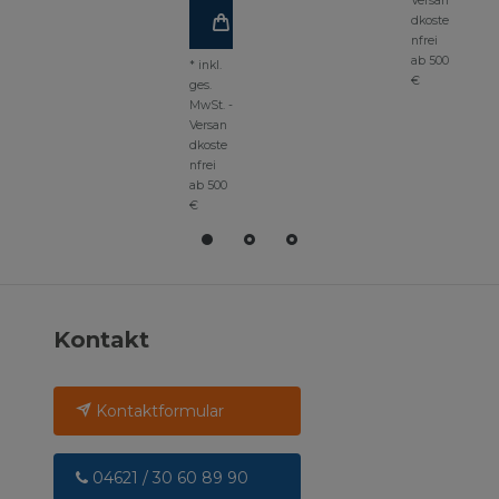
Versan
dkoste
nfrei
ab 500
*
inkl.
€
ges.
MwSt.
-
Versan
dkoste
nfrei
ab 500
€
Kontakt
Kontaktformular
04621 / 30 60 89 90