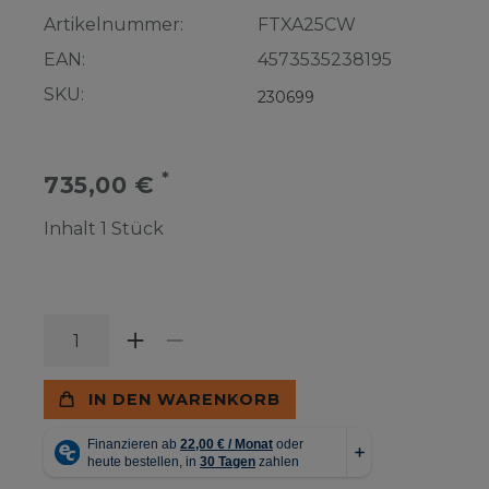
Artikelnummer:
FTXA25CW
EAN:
4573535238195
SKU:
230699
*
735,00 €
Inhalt
1
Stück
IN DEN WARENKORB