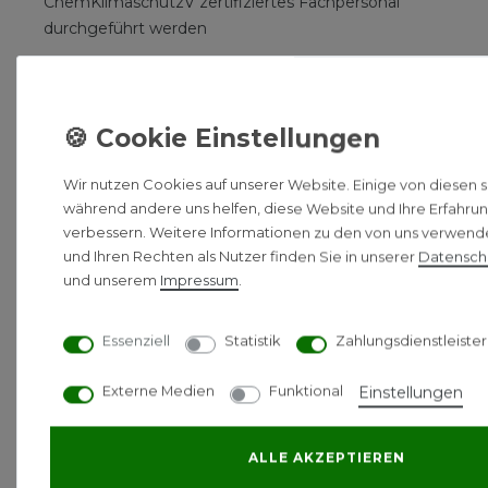
ChemKlimaschutzV zertifiziertes Fachpersonal
durchgeführt werden
Ähnliche Produkte
Wir nutzen Cookies auf unserer Website. Einige von diesen si
während andere uns helfen, diese Website und Ihre Erfahru
verbessern. Weitere Informationen zu den von uns verwen
Daik
Daik
und Ihren Rechten als Nutzer finden Sie in unserer
Daten­sch
in
in
und unserem
Impressum
.
Styli
Styli
sh
sh
Essenziell
Statistik
Zahlungsdienstleister
CTX
FTX
A15C
A20
Externe Medien
Funktional
Einstellungen
W
CW
Wan
Wan
ALLE AKZEPTIEREN
dge
dge