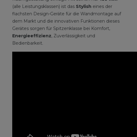
(alle Leistungsklassen) ist das
Stylish
eines der
flachsten Design-Geräte für die Wandmontage auf
dem Markt und die innovativen Funktionen dieses
Gerätes sorgen für Spitzenklasse bei Komfort,
Energieeffizienz
, Zuverlässigkeit und
Bedienbarkeit.