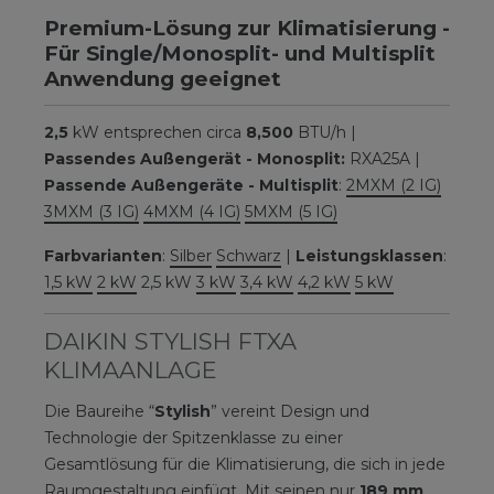
Premium-Lösung zur Klimatisierung -
Für Single/Monosplit- und Multisplit
Anwendung geeignet
2,5
kW entsprechen circa
8,500
BTU/h |
Passendes Außengerät - Monosplit:
RXA25A |
Passende Außengeräte - Multisplit
:
2MXM (2 IG)
3MXM (3 IG)
4MXM (4 IG)
5MXM (5 IG)
Farbvarianten
:
Silber
Schwarz
|
Leistungsklassen
:
1,5 kW
2 kW
2,5 kW
3 kW
3,4 kW
4,2 kW
5 kW
DAIKIN STYLISH FTXA
KLIMAANLAGE
Die Baureihe “
Stylish
” vereint Design und
Technologie der Spitzenklasse zu einer
Gesamtlösung für die Klimatisierung, die sich in jede
Raumgestaltung einfügt. Mit seinen nur
189 mm