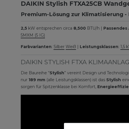
DAIKIN Stylish FTXA25CB Wandger
Premium-Lösung zur Klimatisierung - 
2,5
kW entsprechen circa
8,500
BTU/h |
Passendes 
5MXM (5 IG)
Farbvarianten
:
Silber
Weiß
|
Leistungsklassen
:
1,5 
DAIKIN STYLISH FTXA KLIMAANLA
Die Baureihe “
Stylish
” vereint Design und Technologi
nur
189 mm
(alle Leistungsklassen) ist das
Stylish
ein
sorgen für Spitzenklasse bei Komfort,
Energieeffizi