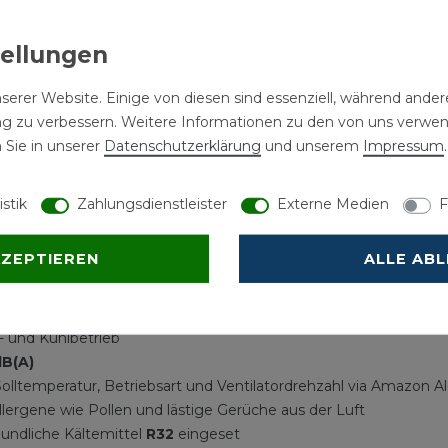
serer Website. Einige von diesen sind essenziell, während andere
ng zu verbessern. Weitere Informationen zu den von uns verwe
 Sie in unserer
Daten­schutz­erklärung
und unserem
Impressum
.
istik
Zahlungsdienstleister
Externe Medien
F
KZEPTIEREN
ALLE AB
 Sensoren
erteilung im Raum
rksamkeit mit niedrigen Geräuschpegeln
- und Kühlbetrieb
dB(A)
lltemperatur, Betriebsart und Ventilatordrehzahl via Amazon Al
llergene wie Pollen und lästige Gerüche aus der Luft
undliche Kältemittel
R32
eingeset