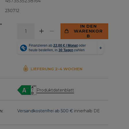
4573535238164
230712
*
IN DEN
WARENKOR
B
LIEFERUNG 2-4 WOCHEN
Produktdatenblatt
n:
Versandkostenfrei ab 500 €
innerhalb DE