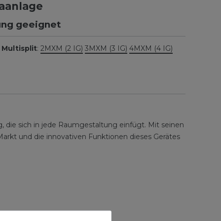
maanlage
ung geeignet
Multisplit
:
2MXM (2 IG)
3MXM (3 IG)
4MXM (4 IG)
, die sich in jede Raumgestaltung einfügt. Mit seinen
arkt und die innovativen Funktionen dieses Gerätes