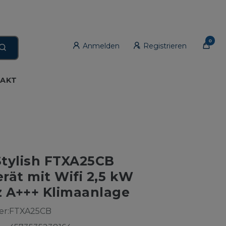
0
Anmelden
Registrieren
AKT
Stylish FTXA25CB
ät mit Wifi 2,5 kW
 A+++ Klimaanlage
r:
FTXA25CB