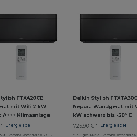
Stylish FTXA20CB
Daikin Stylish FTXTA30
ät mit Wifi 2 kW
Nepura Wandgerät mit W
 A+++ Klimaanlage
kW schwarz bis -30° C
 *
Energielabel
726,90 € *
Energielabel
wSt.
-
Versandkostenfrei ab 500 €
*
inkl. ges. MwSt.
-
Versandkostenfrei ab