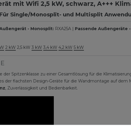
ät mit Wifi 2,5 kW, schwarz, A+++ Kli
Für Single/Monosplit- und Multisplit Anwend
Außengerät - Monosplit:
RXA25A |
Passende Außengeräte - 
kW
2 kW
2,5 kW
3 kW
3,4 kW
4,2 kW
5 kW
GE
e der Spitzenklasse zu einer Gesamtlösung für die Klimatisierung
es der flachsten Design-Geräte für die Wandmontage auf dem M
enz
, Zuverlässigkeit und Bedienbarkeit.