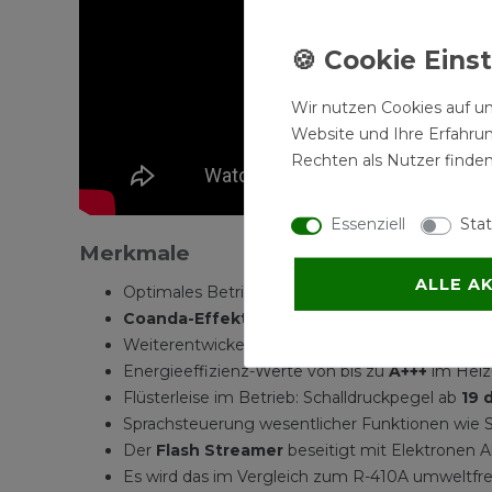
Wir nutzen Cookies auf un
Website und Ihre Erfahru
Rechten als Nutzer finden
Essenziell
Stat
Merkmale
ALLE A
Optimales Betriebsverhalten dank intelligenter
Coanda-Effekt
sorgt für optimal Temperaturv
Weiterentwickelter Ventilatoe vereint hohe Wi
Energieeffizienz-Werte von bis zu
A+++
im Heiz
Flüsterleise im Betrieb: Schalldruckpegel ab
19 
Sprachsteuerung wesentlicher Funktionen wie So
Der
Flash Streamer
beseitigt mit Elektronen A
Es wird das im Vergleich zum R-410A umweltfre