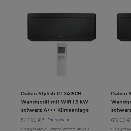
Daikin Stylish CTXA15CB
Daikin 
Wandgerät mit Wifi 1,5 kW
Wandger
schwarz A+++ Klimaanlage
schwarz
544,90 € *
Energielabel
619,00 €
*
inkl. ges. MwSt.
-
Versandkostenfrei ab 500 €
*
inkl. ges. M