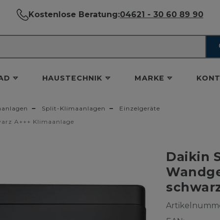
Kostenlose Beratung:
04621 - 30 60 89 90
AD
HAUSTECHNIK
MARKE
KONT
aanlagen
Split-Klimaanlagen
Einzelgeräte
warz A+++ Klimaanlage
Daikin 
Wandger
schwarz
Artikelnumme