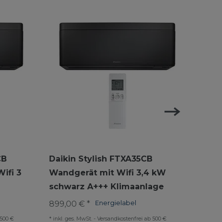
CB
Daikin Stylish FTXA35CB
Daik
ifi 3
Wandgerät mit Wifi 3,4 kW
Wand
schwarz A+++ Klimaanlage
schw
899,00 € *
Energielabel
969,9
 500 €
*
inkl. ges. MwSt.
-
Versandkostenfrei ab 500 €
*
inkl. 